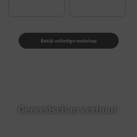
€
5,99
€
0,10
Bekijk volledige webshop
a
Gereedschap verhuur
Wil je gereedschap huren? Dat kan bij Schaap
IJzerhandel. Je kunt de producten huren voor een