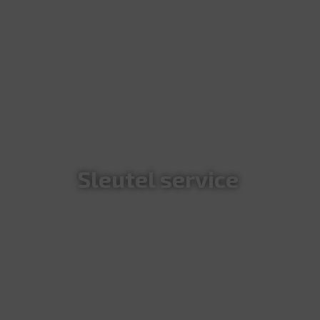
halve dag, hele dag, het weekend of een hele
week.
Sleutel service
Wilt u een sleutel bijmaken of bent u op zoek naar
een stevig slot of kluis? Wij maken bijna alle
soorten sleutels. Met ons uitgebreid assortiment
kunnen wij u helpen om een kopie van uw
sleutel(s) te maken. Uw sleutels zijn klaar terwijl u
wacht!