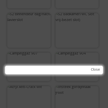
€
16,50
S2 binnendeur
S2 Badkamer/WC
dag/nacht
Slot (vrij-bezet
klavierslot
slot)
€
16,99
€
16,50
Campinggaz 907
Campinggaz 904
Close
€
114,99
€
99,99
Acryl Anti-Crack Wit
Insteek
gordijnhaak groot