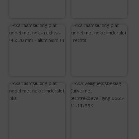
– links – 74 x 30 mm
€
28,75
– aluminium F1
€
11,99
Axa raamsluiting
Axa raamsluiting
plat model met nok
plat model met
– rechts – 74 x 30
nok/cilinderslot –
mm – aluminium F1
rechts
€
11,99
€
34,99
Axa raamsluiting
plat model met
AXA
nok/cilinderslot-
Veiligheidsbeslag
links
Curve met
€
34,99
kerntrekbeveiliging
6665-51-11/55K
€
79,95