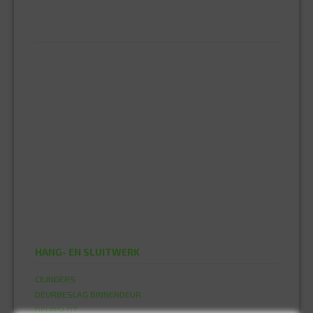
STEKKERS EN CONTRASTEKKERS
GEREEDSCHAPPEN
EINHELL ELEKTRISCH GEREEDSCHAP
HAMERS
HANDZAAG
INBUS SET
MAKITA ELEKTRISCH GEREEDSCHAP
ROLMAAT
STANLEY MESSEN
STEEK-RING SLEUTEL
TANGEN
TAPPEN EN SNIJPLATEN
TORX SET
VERSTELBARE MOERSLEUTEL
HANG- EN SLUITWERK
CILINDERS
DEURBESLAG BINNENDEUR
DEURSLOT