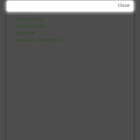
Close
HANGSLOT
PENSLOT
RAAMSLUITING
SLEUTELKLUIZEN
SLUITPLAN
VEILIGHEIDS-DEURBESLAG
HUISHOUDELIJK
BEZEMS
HUISHOUDTRAPPEN - LADDERS
KOOKBRANDER
ONGEDIERTE BESTRIJDING
VLOERREINIGERS
VLOERTREKKERS
IJZERWAREN
ELEMENT SYSTEEM
GORDIJNRAIL
HOEKANKER