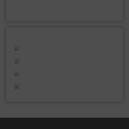
MUUR EN PLAFONDVERF (LATEX)
VERNIS
ALLES WAT U NODIG HEEFT!
60 JAAR ERVARING
VAKMANSCHAP
UITGEBREID ASSORTIMENT
EXPERTISE & KWALITEIT