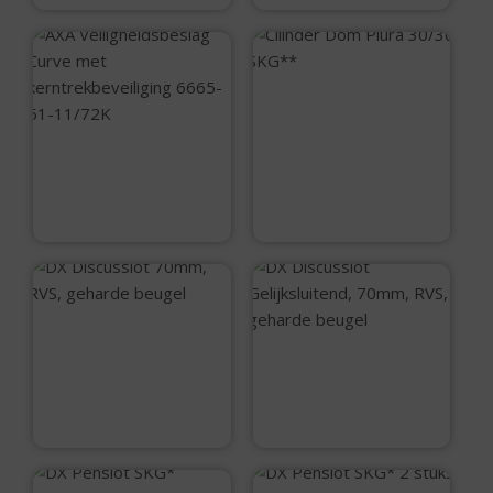
Cilinder Dom Plura
30/30 SKG**
AXA
Veiligheidsbeslag
€
25,50
Curve met
kerntrekbeveiliging
6665-51-11/72K
€
79,95
DX Discusslot
70mm, RVS,
DX Discusslot
geharde beugel
Gelijksluitend,
70mm, RVS,
€
13,99
geharde beugel
€
14,50