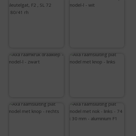
Axa raamkruk
draaikiep – model-l
Ami Deurschild met
– wit
sleutelgat, F2 , SL
72 180/41 rh
€
12,75
€
4,90
Axa raamkruk
Axa raamsluiting
draaikiep – model-l
plat model met
– zwart
knop – links
€
12,75
€
28,75
Axa raamsluiting
plat model met
Axa raamsluiting
knop – rechts
plat model met nok