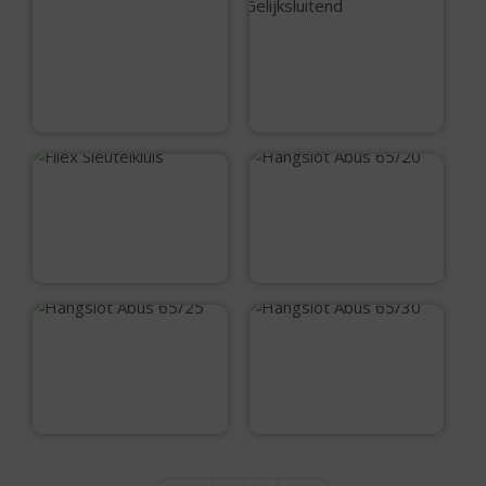
DX Penslot SKG*
DX Penslot SKG* 2
stuks Gelijksluitend
€
22,95
€
43,95
Filex Sleutelkluis
Hangslot Abus
65/20
€
29,95
€
8,10
Hangslot Abus
Hangslot Abus
65/25
65/30
€
9,95
€
10,95