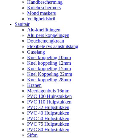
Handbescherming
Kniebeschermers
Mond maskers
Veiligheidsbril
Sanitair
Alu-knelfittingen
Alu-pers koppelingen
Douchemengkraan
Flexibele rvs aansluitslang
Gasslang
Knel koppeling 10mm
Knel koppeling 12mm
Knel koppeling 15mm
Knel Koppeling 22mm
Knel koppeling 28mm
Kranen
Meerlagenbuis 16mm
PVC 100 Hulpstukken
PVC 110 Hulpstukken
PVC 32 Hulpstukken
PVC 40 Hulpstukken
PVC 50 Hulpstukken
PVC 75 Hulpstukken
PVC 80 Hulpstukken
Sifon