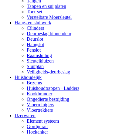
Tangen
Tappen en snijplaten
Torx set
Verstelbare Moersleutel
Hang- en sluitwerk
Cilinders
Deurbeslag binnendeur
Deurslot
Hangslot
Penslot
Raamsluiting
Sleutelkluizen
Sluitplan
Veiligheids-deurbeslag
Huishoudelijk
Bezems
Huishoudtrappen - Ladders
Kookbrander
Ongedierte bestrijding
Vloerreinigers
Vloertrekkers
IJzerwaren
Element systeem
Gordijnrail
Hoekanker