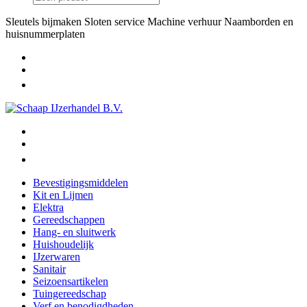
Sleutels bijmaken
Sloten service
Machine verhuur
Naamborden en
huisnummerplaten
Bevestigingsmiddelen
Kit en Lijmen
Elektra
Gereedschappen
Hang- en sluitwerk
Huishoudelijk
IJzerwaren
Sanitair
Seizoensartikelen
Tuingereedschap
Verf en benodigdheden