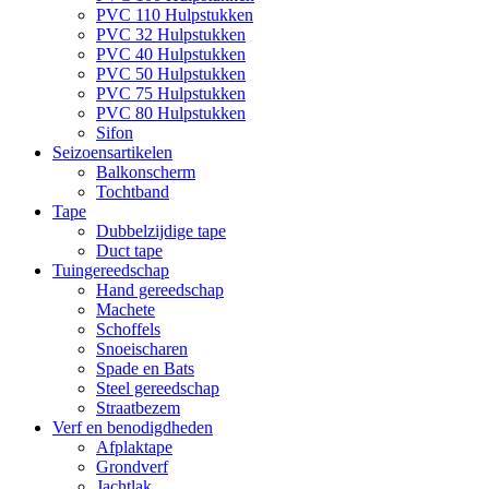
PVC 110 Hulpstukken
PVC 32 Hulpstukken
PVC 40 Hulpstukken
PVC 50 Hulpstukken
PVC 75 Hulpstukken
PVC 80 Hulpstukken
Sifon
Seizoensartikelen
Balkonscherm
Tochtband
Tape
Dubbelzijdige tape
Duct tape
Tuingereedschap
Hand gereedschap
Machete
Schoffels
Snoeischaren
Spade en Bats
Steel gereedschap
Straatbezem
Verf en benodigdheden
Afplaktape
Grondverf
Jachtlak