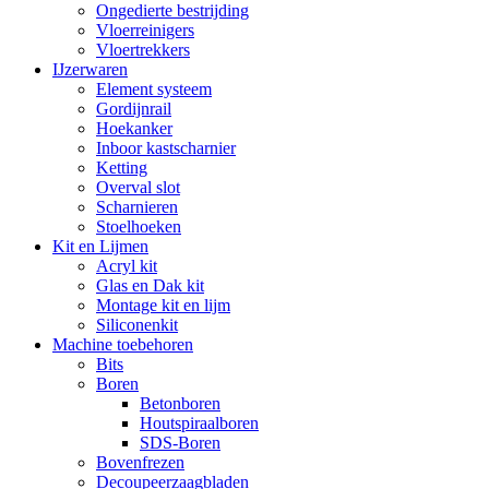
Ongedierte bestrijding
Vloerreinigers
Vloertrekkers
IJzerwaren
Element systeem
Gordijnrail
Hoekanker
Inboor kastscharnier
Ketting
Overval slot
Scharnieren
Stoelhoeken
Kit en Lijmen
Acryl kit
Glas en Dak kit
Montage kit en lijm
Siliconenkit
Machine toebehoren
Bits
Boren
Betonboren
Houtspiraalboren
SDS-Boren
Bovenfrezen
Decoupeerzaagbladen