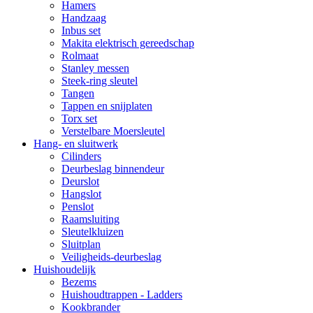
Hamers
Handzaag
Inbus set
Makita elektrisch gereedschap
Rolmaat
Stanley messen
Steek-ring sleutel
Tangen
Tappen en snijplaten
Torx set
Verstelbare Moersleutel
Hang- en sluitwerk
Cilinders
Deurbeslag binnendeur
Deurslot
Hangslot
Penslot
Raamsluiting
Sleutelkluizen
Sluitplan
Veiligheids-deurbeslag
Huishoudelijk
Bezems
Huishoudtrappen - Ladders
Kookbrander