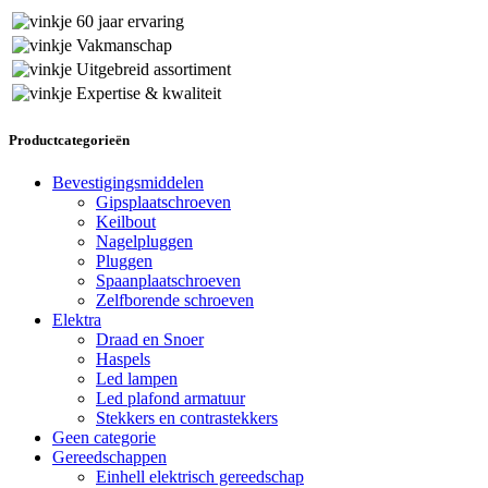
60 jaar ervaring
Vakmanschap
Uitgebreid assortiment
Expertise & kwaliteit
Productcategorieën
Bevestigingsmiddelen
Gipsplaatschroeven
Keilbout
Nagelpluggen
Pluggen
Spaanplaatschroeven
Zelfborende schroeven
Elektra
Draad en Snoer
Haspels
Led lampen
Led plafond armatuur
Stekkers en contrastekkers
Geen categorie
Gereedschappen
Einhell elektrisch gereedschap