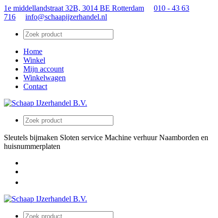
1e middellandstraat 32B, 3014 BE Rotterdam
010 - 43 63
716
info@schaapijzerhandel.nl
Home
Winkel
Mijn account
Winkelwagen
Contact
Sleutels bijmaken
Sloten service
Machine verhuur
Naamborden en
huisnummerplaten