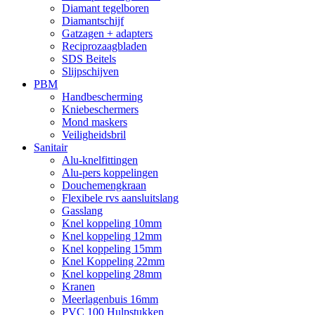
Diamant tegelboren
Diamantschijf
Gatzagen + adapters
Reciprozaagbladen
SDS Beitels
Slijpschijven
PBM
Handbescherming
Kniebeschermers
Mond maskers
Veiligheidsbril
Sanitair
Alu-knelfittingen
Alu-pers koppelingen
Douchemengkraan
Flexibele rvs aansluitslang
Gasslang
Knel koppeling 10mm
Knel koppeling 12mm
Knel koppeling 15mm
Knel Koppeling 22mm
Knel koppeling 28mm
Kranen
Meerlagenbuis 16mm
PVC 100 Hulpstukken