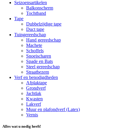
Seizoensartikelen
Balkonscherm
Tochtband
Tape
Dubbelzijdige tape
Duct tape
Tuingereedschap
Hand gereedschap
Machete
Schoffels
Snoeischaren
Spade en Bats
Steel gereedschap
Straatbezem
Verf en benodigdheden
Afplaktape
Grondverf
Jachtlak
Kwasten
Lakverf
Muur en plafondverf (Latex)
Vernis
Alles wat u nodig heeft!