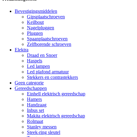
Bevestigingsmiddelen
Gipsplaatschroeven
Keilbout
Nagelpluggen
Pluggen
Spaanplaatschroeven
Zelfborende schroeven
Elektra
Draad en Snoer
Haspels
Led lampen
Led plafond armatuur
Stekkers en contrastekkers
Geen categorie
Gereedschappen
Einhell elektrisch gereedschap
Hamers
Handzaag
Inbus set
Makita elektrisch gereedschap
Rolmaat
Stanley messen
Steek-ring sleutel