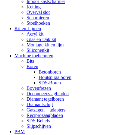
Inboor kastscharnier
Ketting
Overval slot
Scharnieren
Stoelhoeken
Kit en Lijmen
Acryl kit
Glas en Dak kit
Montage kit en lijm
Siliconenkit
Machine toebehoren
Bits
Boren
Betonboren
Houtspiraalboren
SDS-Boren
Bovenfrezen
Decoupeerzaagbladen
Diamant tegelboren
Diamantschijf
Gatzagen + adapters
Reciprozaagbladen
SDS Beitels
Slijpschijven
PBM