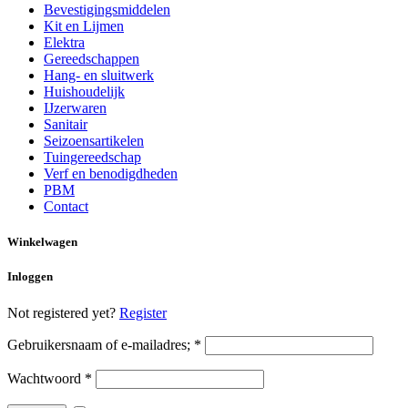
Bevestigingsmiddelen
Kit en Lijmen
Elektra
Gereedschappen
Hang- en sluitwerk
Huishoudelijk
IJzerwaren
Sanitair
Seizoensartikelen
Tuingereedschap
Verf en benodigdheden
PBM
Contact
Winkelwagen
Inloggen
Not registered yet?
Register
Gebruikersnaam of e-mailadres;
*
Wachtwoord
*