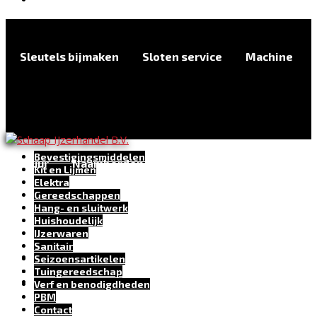
Sleutels bijmaken
Sloten service
Machine
Bevestigingsmiddelen
verhuur
Naamborden en huisnummerplaten
Kit en Lijmen
Elektra
Gereedschappen
Hang- en sluitwerk
Huishoudelijk
IJzerwaren
Sanitair
Seizoensartikelen
Tuingereedschap
Verf en benodigdheden
PBM
Contact