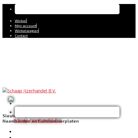
Winkel
Mijn account
Winkelwagen
Contact
Sleutels bijmaken
Sloten service
Machine verhuur
Naamborden en huisnummerplaten