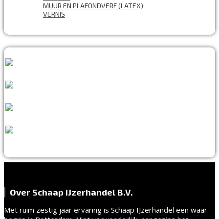
MUUR EN PLAFONDVERF (LATEX)
VERNIS
ALLES WAT U NODIG HEEFT!
60 JAAR ERVARING
VAKMANSCHAP
UITGEBREID ASSORTIMENT
EXPERTISE & KWALITEIT
Over Schaap IJzerhandel B.V.
Met ruim zestig jaar ervaring is Schaap IJzerhandel een waar