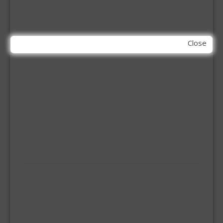
BITS
BOREN
BETONBOREN
HOUTSPIRAALBOREN
Close
SDS-BOREN
BOVENFREZEN
DECOUPEERZAAGBLADEN
DIAMANT TEGELBOREN
DIAMANTSCHIJF
GATZAGEN + ADAPTERS
RECIPROZAAGBLADEN
SDS BEITELS
SLIJPSCHIJVEN
PBM
HANDBESCHERMING
KNIEBESCHERMERS
MOND MASKERS
VEILIGHEIDSBRIL