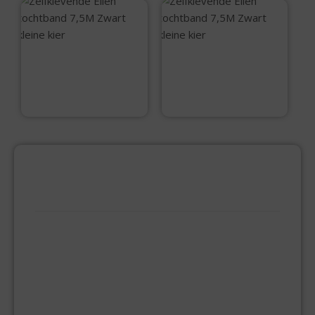
Zelfklevende Ellen
Zelfklevende Ellen
tochtband 7,5M
tochtband 7,5M
Zwart kleine kier
Zwart kleine kier
€
9,99
€
9,99
PRODUCTCATEGORIEËN
BEVESTIGINGSMIDDELEN
GIPSPLAATSCHROEVEN
KEILBOUT
NAGELPLUGGEN
PLUGGEN
SPAANPLAATSCHROEVEN
ZELFBORENDE SCHROEVEN