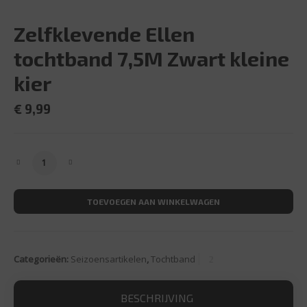
Zelfklevende Ellen
tochtband 7,5M Zwart kleine
kier
€
9,99
Zelfklevende Ellen tochtband 7,5M Zwart kleine kier aant
TOEVOEGEN AAN WINKELWAGEN
Categorieën:
Seizoensartikelen
,
Tochtband
BESCHRIJVING