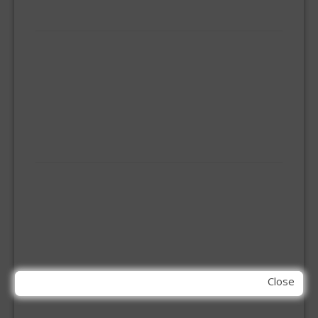
HUISHOUDELIJK
BEZEMS
HUISHOUDTRAPPEN - LADDERS
KOOKBRANDER
ONGEDIERTE BESTRIJDING
VLOERREINIGERS
VLOERTREKKERS
IJZERWAREN
ELEMENT SYSTEEM
GORDIJNRAIL
HOEKANKER
INBOOR KASTSCHARNIER
KETTING
OVERVAL SLOT
SCHARNIEREN
Close
STOELHOEKEN
KIT EN LIJMEN