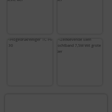
Zelfklevende Ellen
Zelfklevende Ellen
tochtband 7,5M
tochtband 7,5M Wit
Zwart kleine kier
kleine kier
€
9,99
€
9,99
Hogedrukreiniger
TC-HP 130
Zelfklevende Ellen
tochtband 7,5M Wit
grote kier
€
115,95
€
9,99
PRODUCTCATEGORIEËN