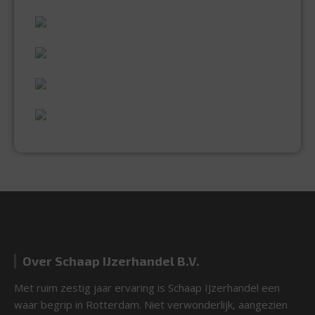
60 JAAR ERVARING
VAKMANSCHAP
UITGEBREID ASSORTIMENT
EXPERTISE & KWALITEIT
Over Schaap IJzerhandel B.V.
Met ruim zestig jaar ervaring is Schaap IJzerhandel een
waar begrip in Rotterdam. Niet verwonderlijk, aangezien