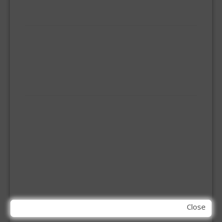
KIT EN LIJMEN
ACRYL KIT
GLAS EN DAK KIT
MONTAGE KIT EN LIJM
SILICONENKIT
MACHINE TOEBEHOREN
BITS
BOREN
BETONBOREN
HOUTSPIRAALBOREN
SDS-BOREN
BOVENFREZEN
DECOUPEERZAAGBLADEN
DIAMANT TEGELBOREN
DIAMANTSCHIJF
Close
GATZAGEN + ADAPTERS
RECIPROZAAGBLADEN