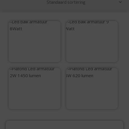
Led balk armatuur
Led balk armatuur
18Watt
9 Watt
€
21,99
€
15,50
Plafond Led
Plafond Led
armatuur 12W 1450
armatuur 8W 620
lumen
lumen
€
32,50
€
21,95