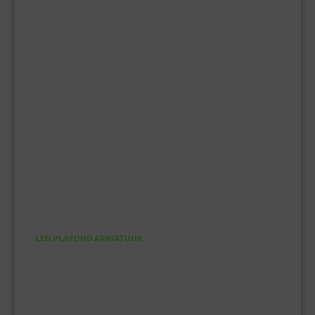
PRODUCTCATEGORIEËN
BEVESTIGINGSMIDDELEN
GIPSPLAATSCHROEVEN
KEILBOUT
NAGELPLUGGEN
PLUGGEN
SPAANPLAATSCHROEVEN
ZELFBORENDE SCHROEVEN
ELEKTRA
DRAAD EN SNOER
HASPELS
LED LAMPEN
LED PLAFOND ARMATUUR
STEKKERS EN CONTRASTEKKERS
GEREEDSCHAPPEN
EINHELL ELEKTRISCH GEREEDSCHAP