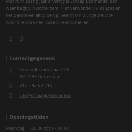
Met ruim zestig jaar ervaring is Schaap IJzerhandel een
waar begrip in Rotterdam. Niet verwonderlijk, aangezien
het personeel altijd de tijd neemt om u uitgebreid te
woord te staan en correct te informeren.
Contactgegevens
1e middellandstraat 32B
3014 BE Rotterdam
010 - 43 63 716
info@schaapijzerhandel.nl
Openingstijden
Maandag
09.00 tot 17.30 uur