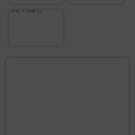
PVC Y-Stuk 32
€
2,25
PRODUCTCATEGORIEËN
BEVESTIGINGSMIDDELEN
GIPSPLAATSCHROEVEN
KEILBOUT
NAGELPLUGGEN
PLUGGEN
SPAANPLAATSCHROEVEN
ZELFBORENDE SCHROEVEN