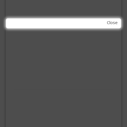
BOREN
BETONBOREN
HOUTSPIRAALBOREN
Close
SDS-BOREN
BOVENFREZEN
DECOUPEERZAAGBLADEN
DIAMANT TEGELBOREN
DIAMANTSCHIJF
GATZAGEN + ADAPTERS
RECIPROZAAGBLADEN
SDS BEITELS
SLIJPSCHIJVEN
PBM
HANDBESCHERMING
KNIEBESCHERMERS
MOND MASKERS
VEILIGHEIDSBRIL
SANITAIR