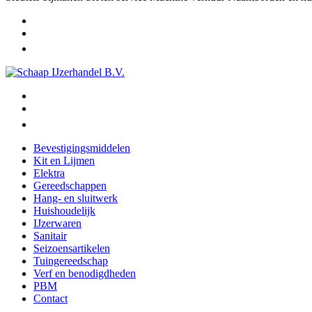
Bevestigingsmiddelen
Kit en Lijmen
Elektra
Gereedschappen
Hang- en sluitwerk
Huishoudelijk
IJzerwaren
Sanitair
Seizoensartikelen
Tuingereedschap
Verf en benodigdheden
PBM
Contact