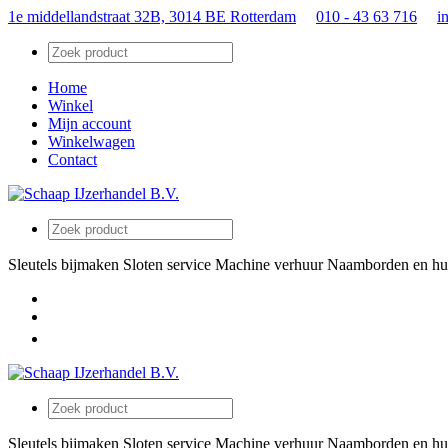
1e middellandstraat 32B, 3014 BE Rotterdam
010 - 43 63 716
i
Home
Winkel
Mijn account
Winkelwagen
Contact
Sleutels bijmaken
Sloten service
Machine verhuur
Naamborden en hu
Sleutels bijmaken
Sloten service
Machine verhuur
Naamborden en hu