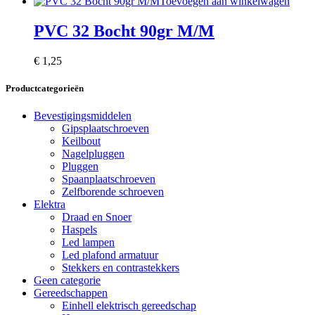
Toevoegen aan winkelwagen
PVC 32 Bocht 90gr M/M
€
1,25
Productcategorieën
Bevestigingsmiddelen
Gipsplaatschroeven
Keilbout
Nagelpluggen
Pluggen
Spaanplaatschroeven
Zelfborende schroeven
Elektra
Draad en Snoer
Haspels
Led lampen
Led plafond armatuur
Stekkers en contrastekkers
Geen categorie
Gereedschappen
Einhell elektrisch gereedschap