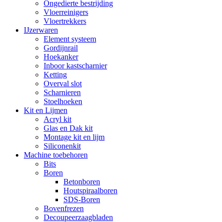
Ongedierte bestrijding
Vloerreinigers
Vloertrekkers
IJzerwaren
Element systeem
Gordijnrail
Hoekanker
Inboor kastscharnier
Ketting
Overval slot
Scharnieren
Stoelhoeken
Kit en Lijmen
Acryl kit
Glas en Dak kit
Montage kit en lijm
Siliconenkit
Machine toebehoren
Bits
Boren
Betonboren
Houtspiraalboren
SDS-Boren
Bovenfrezen
Decoupeerzaagbladen