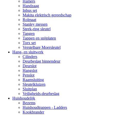
Hamers
Handzaag
Inbus set
Makita elektrisch gereedschap
Rolmaat
Stanley messen
Steek-ring sleutel
Tangen
Tappen en snijplaten
Torx set
Verstelbare Moersleutel
Hang- en sluitwerk
Cilinders
Deurbeslag binnendeur
Deurslot
Hangslot
Penslot
Raamsluiting
Sleutelkluizen
Sluitplan
Veiligheids-deurbeslag
Huishoudelijk
Bezems
Huishoudtrappen - Ladders
Kookbrander