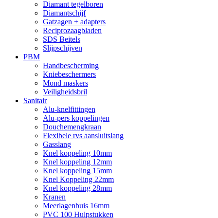
Diamant tegelboren
Diamantschijf
Gatzagen + adapters
Reciprozaagbladen
SDS Beitels
Slijpschijven
PBM
Handbescherming
Kniebeschermers
Mond maskers
Veiligheidsbril
Sanitair
Alu-knelfittingen
Alu-pers koppelingen
Douchemengkraan
Flexibele rvs aansluitslang
Gasslang
Knel koppeling 10mm
Knel koppeling 12mm
Knel koppeling 15mm
Knel Koppeling 22mm
Knel koppeling 28mm
Kranen
Meerlagenbuis 16mm
PVC 100 Hulpstukken