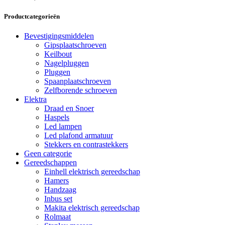
Productcategorieën
Bevestigingsmiddelen
Gipsplaatschroeven
Keilbout
Nagelpluggen
Pluggen
Spaanplaatschroeven
Zelfborende schroeven
Elektra
Draad en Snoer
Haspels
Led lampen
Led plafond armatuur
Stekkers en contrastekkers
Geen categorie
Gereedschappen
Einhell elektrisch gereedschap
Hamers
Handzaag
Inbus set
Makita elektrisch gereedschap
Rolmaat