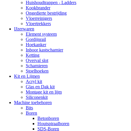
Huishoudtrappen - Ladders
Kookbrander
Ongedierte bestrijding
Vloerreinigers
Vloertrekkers
IJzerwaren
Element systeem
Gordijnrail
Hoekanker
Inboor kastscharnier
Ketting
Overval slot
Scharnieren
Stoelhoeken
Kit en Lijmen
Acryl kit
Glas en Dak kit
Montage kit en lijm
Siliconenkit
Machine toebehoren
Bits
Boren
Betonboren
Houtspiraalboren
SDS-Boren