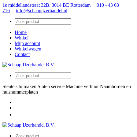
1e middellandstraat 32B, 3014 BE Rotterdam
010 - 43 63
716
info@schaapijzerhandel.nl
Home
Winkel
Mijn account
Winkelwagen
Contact
Sleutels bijmaken
Sloten service
Machine verhuur
Naamborden en
huisnummerplaten