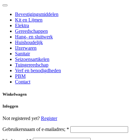
Bevestigingsmiddelen
Kit en Lijmen
Elektra
Gereedschappen
Hang- en sluitwerk
Huishoudelijk
IJzerwaren
Sanitair
Seizoensartikelen
Tuingereedschap
Verf en benodigdheden
PBM
Contact
Winkelwagen
Inloggen
Not registered yet?
Register
Gebruikersnaam of e-mailadres;
*