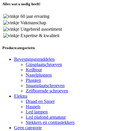
Alles wat u nodig heeft!
60 jaar ervaring
Vakmanschap
Uitgebreid assortiment
Expertise & kwaliteit
Productcategorieën
Bevestigingsmiddelen
Gipsplaatschroeven
Keilbout
Nagelpluggen
Pluggen
Spaanplaatschroeven
Zelfborende schroeven
Elektra
Draad en Snoer
Haspels
Led lampen
Led plafond armatuur
Stekkers en contrastekkers
Geen categorie