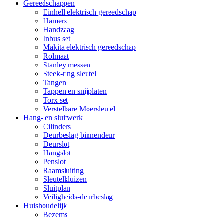
Gereedschappen
Einhell elektrisch gereedschap
Hamers
Handzaag
Inbus set
Makita elektrisch gereedschap
Rolmaat
Stanley messen
Steek-ring sleutel
Tangen
Tappen en snijplaten
Torx set
Verstelbare Moersleutel
Hang- en sluitwerk
Cilinders
Deurbeslag binnendeur
Deurslot
Hangslot
Penslot
Raamsluiting
Sleutelkluizen
Sluitplan
Veiligheids-deurbeslag
Huishoudelijk
Bezems