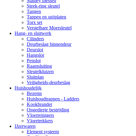
Stanley messen
Steek-ring sleutel
Tangen
Tappen en snijplaten
Torx set
Verstelbare Moersleutel
Hang- en sluitwerk
Cilinders
Deurbeslag binnendeur
Deurslot
Hangslot
Penslot
Raamsluiting
Sleutelkluizen
Sluitplan
Veiligheids-deurbeslag
Huishoudelijk
Bezems
Huishoudtrappen - Ladders
Kookbrander
Ongedierte bestrijding
Vloerreinigers
Vloertrekkers
IJzerwaren
Element systeem