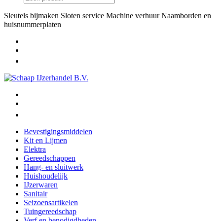
Sleutels bijmaken
Sloten service
Machine verhuur
Naamborden en
huisnummerplaten
Bevestigingsmiddelen
Kit en Lijmen
Elektra
Gereedschappen
Hang- en sluitwerk
Huishoudelijk
IJzerwaren
Sanitair
Seizoensartikelen
Tuingereedschap
Verf en benodigdheden