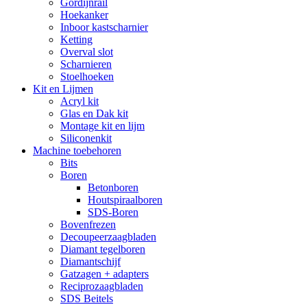
Gordijnrail
Hoekanker
Inboor kastscharnier
Ketting
Overval slot
Scharnieren
Stoelhoeken
Kit en Lijmen
Acryl kit
Glas en Dak kit
Montage kit en lijm
Siliconenkit
Machine toebehoren
Bits
Boren
Betonboren
Houtspiraalboren
SDS-Boren
Bovenfrezen
Decoupeerzaagbladen
Diamant tegelboren
Diamantschijf
Gatzagen + adapters
Reciprozaagbladen
SDS Beitels