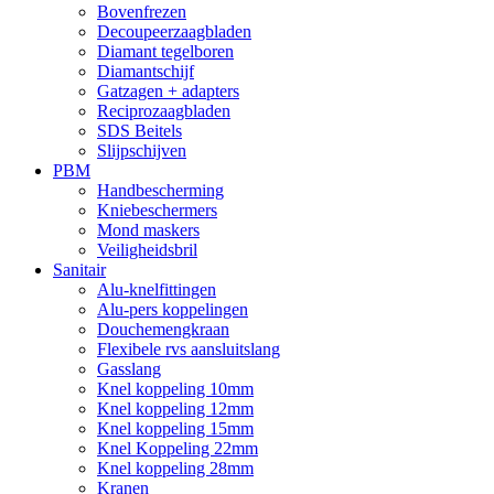
Bovenfrezen
Decoupeerzaagbladen
Diamant tegelboren
Diamantschijf
Gatzagen + adapters
Reciprozaagbladen
SDS Beitels
Slijpschijven
PBM
Handbescherming
Kniebeschermers
Mond maskers
Veiligheidsbril
Sanitair
Alu-knelfittingen
Alu-pers koppelingen
Douchemengkraan
Flexibele rvs aansluitslang
Gasslang
Knel koppeling 10mm
Knel koppeling 12mm
Knel koppeling 15mm
Knel Koppeling 22mm
Knel koppeling 28mm
Kranen