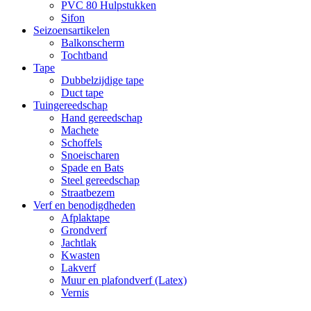
PVC 80 Hulpstukken
Sifon
Seizoensartikelen
Balkonscherm
Tochtband
Tape
Dubbelzijdige tape
Duct tape
Tuingereedschap
Hand gereedschap
Machete
Schoffels
Snoeischaren
Spade en Bats
Steel gereedschap
Straatbezem
Verf en benodigdheden
Afplaktape
Grondverf
Jachtlak
Kwasten
Lakverf
Muur en plafondverf (Latex)
Vernis