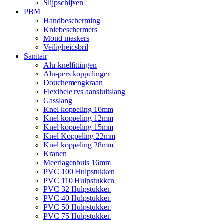
Slijpschijven
PBM
Handbescherming
Kniebeschermers
Mond maskers
Veiligheidsbril
Sanitair
Alu-knelfittingen
Alu-pers koppelingen
Douchemengkraan
Flexibele rvs aansluitslang
Gasslang
Knel koppeling 10mm
Knel koppeling 12mm
Knel koppeling 15mm
Knel Koppeling 22mm
Knel koppeling 28mm
Kranen
Meerlagenbuis 16mm
PVC 100 Hulpstukken
PVC 110 Hulpstukken
PVC 32 Hulpstukken
PVC 40 Hulpstukken
PVC 50 Hulpstukken
PVC 75 Hulpstukken