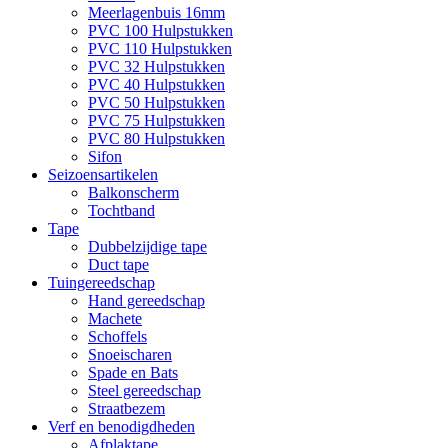
Meerlagenbuis 16mm
PVC 100 Hulpstukken
PVC 110 Hulpstukken
PVC 32 Hulpstukken
PVC 40 Hulpstukken
PVC 50 Hulpstukken
PVC 75 Hulpstukken
PVC 80 Hulpstukken
Sifon
Seizoensartikelen
Balkonscherm
Tochtband
Tape
Dubbelzijdige tape
Duct tape
Tuingereedschap
Hand gereedschap
Machete
Schoffels
Snoeischaren
Spade en Bats
Steel gereedschap
Straatbezem
Verf en benodigdheden
Afplaktape