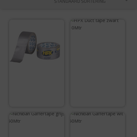
STANDAARD SORTERING
HPX Duct tape
zwart 10Mtr
€
5,99
HPX Duct tape grijs
10Mtr
€
5,99
Nichiban
Nichiban
Gaffertape grijs
Gaffertape wit