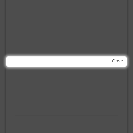
MACHINE TOEBEHOREN
BITS
BOREN
BETONBOREN
HOUTSPIRAALBOREN
SDS-BOREN
BOVENFREZEN
Close
DECOUPEERZAAGBLADEN
DIAMANT TEGELBOREN
DIAMANTSCHIJF
GATZAGEN + ADAPTERS
RECIPROZAAGBLADEN
SDS BEITELS
SLIJPSCHIJVEN
PBM
HANDBESCHERMING
KNIEBESCHERMERS