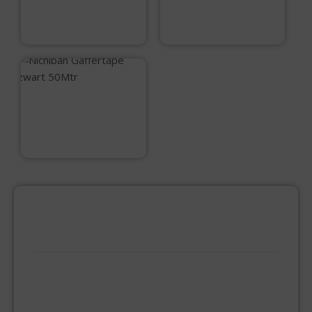
50Mtr
50Mtr
€
19,95
€
19,95
Nichiban
Gaffertape zwart
50Mtr
€
19,95
PRODUCTCATEGORIEËN
BEVESTIGINGSMIDDELEN
GIPSPLAATSCHROEVEN
KEILBOUT
NAGELPLUGGEN