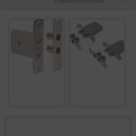
STANDAARD SORTERING
DX Penslot SKG*
DX Penslot SKG* 2
stuks Gelijksluitend
€
22,95
€
43,95
PRODUCTCATEGORIEËN