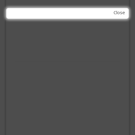
SLIJPSCHIJVEN
Close
PBM
HANDBESCHERMING
KNIEBESCHERMERS
MOND MASKERS
VEILIGHEIDSBRIL
SANITAIR
ALU-KNELFITTINGEN
ALU-PERS KOPPELINGEN
DOUCHEMENGKRAAN
FLEXIBELE RVS AANSLUITSLANG
GASSLANG
KNEL KOPPELING 10MM
KNEL KOPPELING 12MM
KNEL KOPPELING 15MM
KNEL KOPPELING 22MM
KNEL KOPPELING 28MM
KRANEN