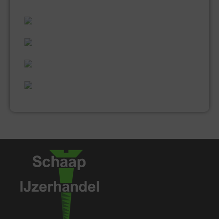
ALLES WAT U NODIG HEEFT!
60 JAAR ERVARING
VAKMANSCHAP
UITGEBREID ASSORTIMENT
EXPERTISE & KWALITEIT