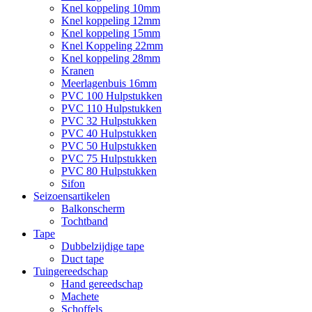
Knel koppeling 10mm
Knel koppeling 12mm
Knel koppeling 15mm
Knel Koppeling 22mm
Knel koppeling 28mm
Kranen
Meerlagenbuis 16mm
PVC 100 Hulpstukken
PVC 110 Hulpstukken
PVC 32 Hulpstukken
PVC 40 Hulpstukken
PVC 50 Hulpstukken
PVC 75 Hulpstukken
PVC 80 Hulpstukken
Sifon
Seizoensartikelen
Balkonscherm
Tochtband
Tape
Dubbelzijdige tape
Duct tape
Tuingereedschap
Hand gereedschap
Machete
Schoffels