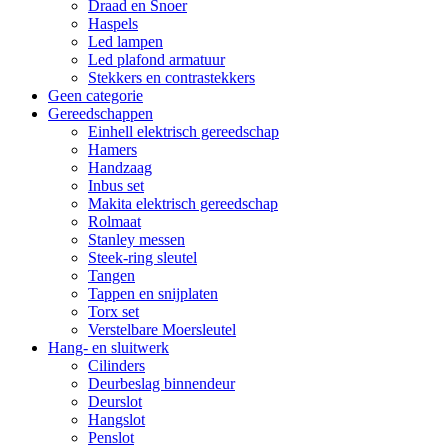
Draad en Snoer
Haspels
Led lampen
Led plafond armatuur
Stekkers en contrastekkers
Geen categorie
Gereedschappen
Einhell elektrisch gereedschap
Hamers
Handzaag
Inbus set
Makita elektrisch gereedschap
Rolmaat
Stanley messen
Steek-ring sleutel
Tangen
Tappen en snijplaten
Torx set
Verstelbare Moersleutel
Hang- en sluitwerk
Cilinders
Deurbeslag binnendeur
Deurslot
Hangslot
Penslot