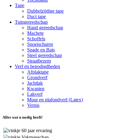
Tape
Dubbelzijdige tape
Duct tape
Tuingereedschap
Hand gereedschap
Machete
Schoffels
Snoeischaren
Spade en Bats
Steel gereedschap
Straatbezem
Verf en benodigdheden
Afplaktape
Grondverf
Jachtlak
Kwasten
Lakverf
Muur en plafondverf (Latex)
Vernis
Alles wat u nodig heeft!
60 jaar ervaring
Vakmanschap