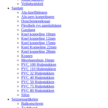
Veiligheidsbril
Sanitair
Alu-knelfittingen
Alu-pers koppelingen
Douchemengkraan
Flexibele rvs aansluitslang
Gasslang
Knel koppeling 10mm
Knel koppeling 12mm
Knel koppeling 15mm
Knel Koppeling 22mm
Knel koppeling 28mm
Kranen
Meerlagenbuis 16mm
PVC 100 Hulpstukken
PVC 110 Hulpstukken
PVC 32 Hulpstukken
PVC 40 Hulpstukken
PVC 50 Hulpstukken
PVC 75 Hulpstukken
PVC 80 Hulpstukken
Sifon
Seizoensartikelen
Balkonscherm
Tochtband