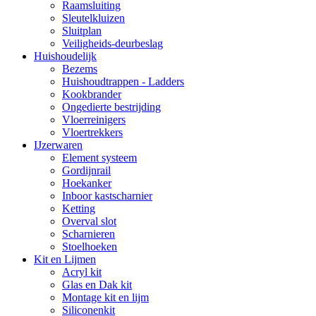
Raamsluiting
Sleutelkluizen
Sluitplan
Veiligheids-deurbeslag
Huishoudelijk
Bezems
Huishoudtrappen - Ladders
Kookbrander
Ongedierte bestrijding
Vloerreinigers
Vloertrekkers
IJzerwaren
Element systeem
Gordijnrail
Hoekanker
Inboor kastscharnier
Ketting
Overval slot
Scharnieren
Stoelhoeken
Kit en Lijmen
Acryl kit
Glas en Dak kit
Montage kit en lijm
Siliconenkit