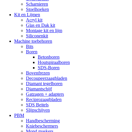
Scharnieren
Stoelhoeken
Kit en Lijmen
Acryl kit
Glas en Dak kit
Montage kit en lijm
Siliconenkit
Machine toebehoren
Bits
Boren
Betonboren
Houtspiraalboren
SDS-Boren
Bovenfrezen
Decoupeerzaagbladen
Diamant tegelboren
Diamantschijf
Gatzagen + adapters
Reciprozaagbladen
SDS Beitels
Slijpschijven
PBM
Handbescherming
Kniebeschermers
Mond maskers