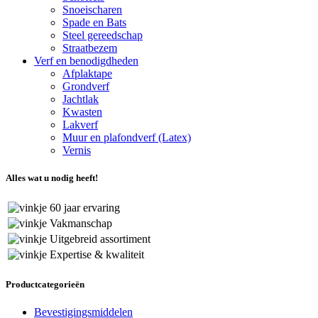
Snoeischaren
Spade en Bats
Steel gereedschap
Straatbezem
Verf en benodigdheden
Afplaktape
Grondverf
Jachtlak
Kwasten
Lakverf
Muur en plafondverf (Latex)
Vernis
Alles wat u nodig heeft!
60 jaar ervaring
Vakmanschap
Uitgebreid assortiment
Expertise & kwaliteit
Productcategorieën
Bevestigingsmiddelen