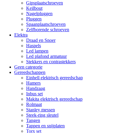
Gipsplaatschroeven
Keilbout
Nagelpluggen
Pluggen
Spaanplaatschroeven
Zelfborende schroeven
Elektra
Draad en Snoer
Haspels
Led lampen
Led plafond armatuur
Stekkers en contrastekkers
Geen categorie
Gereedschappen
Einhell elektrisch gereedschap
Hamers
Handzaag
Inbus set
Makita elektrisch gereedschap
Rolmaat
Stanley messen
Steek-ring sleutel
Tangen
Tappen en snijplaten
Torx set