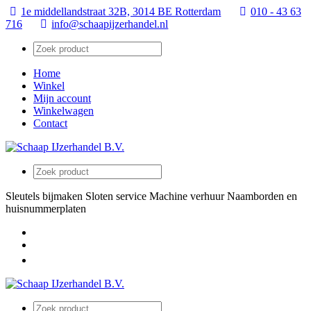
1e middellandstraat 32B, 3014 BE Rotterdam
010 - 43 63
716
info@schaapijzerhandel.nl
Home
Winkel
Mijn account
Winkelwagen
Contact
Sleutels bijmaken
Sloten service
Machine verhuur
Naamborden en
huisnummerplaten