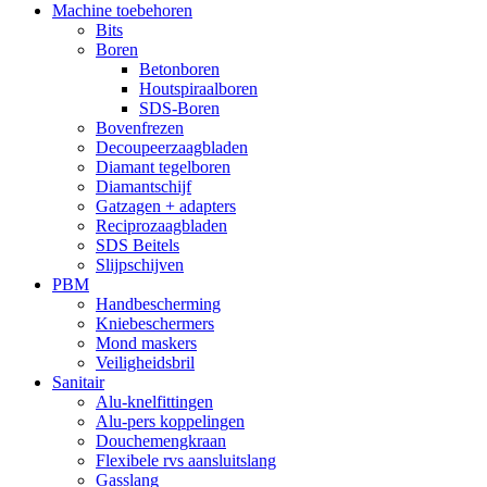
Machine toebehoren
Bits
Boren
Betonboren
Houtspiraalboren
SDS-Boren
Bovenfrezen
Decoupeerzaagbladen
Diamant tegelboren
Diamantschijf
Gatzagen + adapters
Reciprozaagbladen
SDS Beitels
Slijpschijven
PBM
Handbescherming
Kniebeschermers
Mond maskers
Veiligheidsbril
Sanitair
Alu-knelfittingen
Alu-pers koppelingen
Douchemengkraan
Flexibele rvs aansluitslang
Gasslang