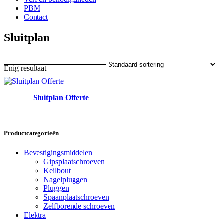
PBM
Contact
Sluitplan
Enig resultaat
Sluitplan Offerte
Productcategorieën
Bevestigingsmiddelen
Gipsplaatschroeven
Keilbout
Nagelpluggen
Pluggen
Spaanplaatschroeven
Zelfborende schroeven
Elektra