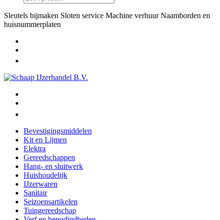
Sleutels bijmaken
Sloten service
Machine verhuur
Naamborden en
huisnummerplaten
Bevestigingsmiddelen
Kit en Lijmen
Elektra
Gereedschappen
Hang- en sluitwerk
Huishoudelijk
IJzerwaren
Sanitair
Seizoensartikelen
Tuingereedschap
Verf en benodigdheden