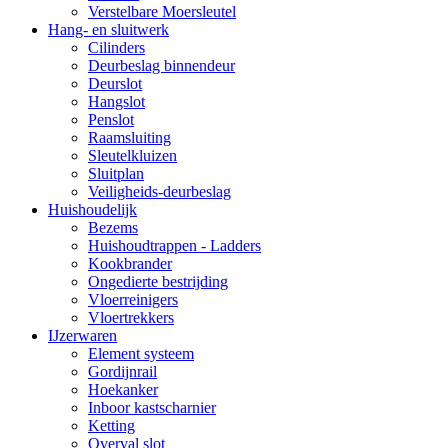
Verstelbare Moersleutel
Hang- en sluitwerk
Cilinders
Deurbeslag binnendeur
Deurslot
Hangslot
Penslot
Raamsluiting
Sleutelkluizen
Sluitplan
Veiligheids-deurbeslag
Huishoudelijk
Bezems
Huishoudtrappen - Ladders
Kookbrander
Ongedierte bestrijding
Vloerreinigers
Vloertrekkers
IJzerwaren
Element systeem
Gordijnrail
Hoekanker
Inboor kastscharnier
Ketting
Overval slot