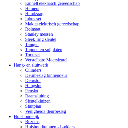
Einhell elektrisch gereedschap
Hamers
Handzaag
Inbus set
Makita elektrisch gereedschap
Rolmaat
Stanley messen
Steek-ring sleutel
Tangen
Tappen en snijplaten
Torx set
Verstelbare Moersleutel
Hang- en sluitwerk
Cilinders
Deurbeslag binnendeur
Deurslot
Hangslot
Penslot
Raamsluiting
Sleutelkluizen
Sluitplan
Veiligheids-deurbeslag
Huishoudelijk
Bezems
Huishoudtrappen - Ladders