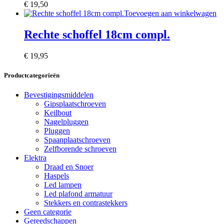
€
19,50
Toevoegen aan winkelwagen
Rechte schoffel 18cm compl.
€
19,95
Productcategorieën
Bevestigingsmiddelen
Gipsplaatschroeven
Keilbout
Nagelpluggen
Pluggen
Spaanplaatschroeven
Zelfborende schroeven
Elektra
Draad en Snoer
Haspels
Led lampen
Led plafond armatuur
Stekkers en contrastekkers
Geen categorie
Gereedschappen