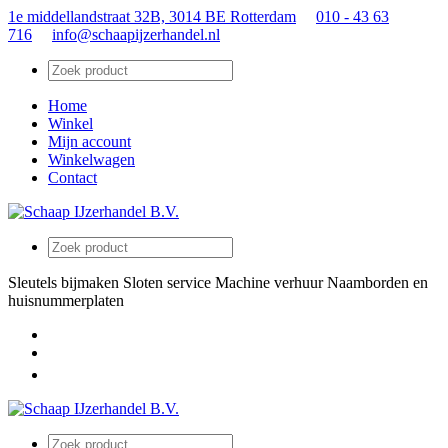
1e middellandstraat 32B, 3014 BE Rotterdam
010 - 43 63
716
info@schaapijzerhandel.nl
Home
Winkel
Mijn account
Winkelwagen
Contact
Sleutels bijmaken
Sloten service
Machine verhuur
Naamborden en
huisnummerplaten