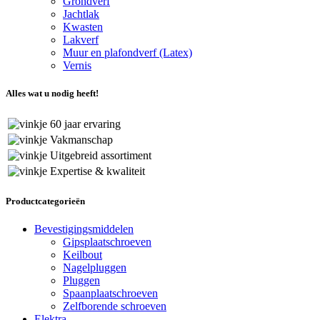
Grondverf
Jachtlak
Kwasten
Lakverf
Muur en plafondverf (Latex)
Vernis
Alles wat u nodig heeft!
60 jaar ervaring
Vakmanschap
Uitgebreid assortiment
Expertise & kwaliteit
Productcategorieën
Bevestigingsmiddelen
Gipsplaatschroeven
Keilbout
Nagelpluggen
Pluggen
Spaanplaatschroeven
Zelfborende schroeven
Elektra