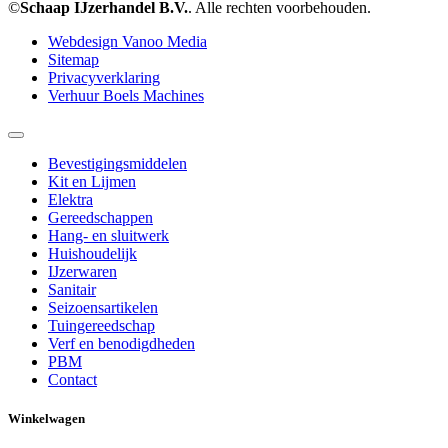
©
Schaap IJzerhandel B.V.
. Alle rechten voorbehouden.
Webdesign Vanoo Media
Sitemap
Privacyverklaring
Verhuur Boels Machines
Bevestigingsmiddelen
Kit en Lijmen
Elektra
Gereedschappen
Hang- en sluitwerk
Huishoudelijk
IJzerwaren
Sanitair
Seizoensartikelen
Tuingereedschap
Verf en benodigdheden
PBM
Contact
Winkelwagen