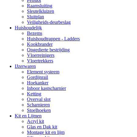
Penslot
Raamsluiting
Sleutelkluizen
Sluitplan
Veiligheids-deurbeslag
Huishoudelijk
Bezems
Huishoudtrappen - Ladders
Kookbrander
Ongedierte bestrijding
Vloerreinigers
Vloertrekkers
IJzerwaren
Element systeem
Gordijnrail
Hoekanker
Inboor kastscharnier
Ketting
Overval slot
Scharnieren
Stoelhoeken
Kit en Lijmen
Acryl kit
Glas en Dak kit
Montage kit en lijm