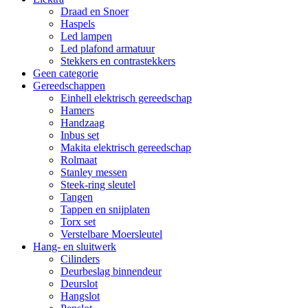
Draad en Snoer
Haspels
Led lampen
Led plafond armatuur
Stekkers en contrastekkers
Geen categorie
Gereedschappen
Einhell elektrisch gereedschap
Hamers
Handzaag
Inbus set
Makita elektrisch gereedschap
Rolmaat
Stanley messen
Steek-ring sleutel
Tangen
Tappen en snijplaten
Torx set
Verstelbare Moersleutel
Hang- en sluitwerk
Cilinders
Deurbeslag binnendeur
Deurslot
Hangslot