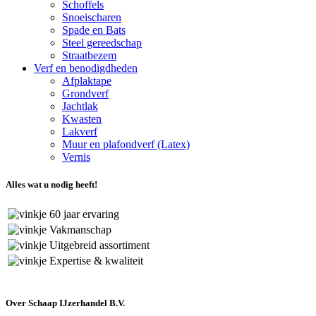
Schoffels
Snoeischaren
Spade en Bats
Steel gereedschap
Straatbezem
Verf en benodigdheden
Afplaktape
Grondverf
Jachtlak
Kwasten
Lakverf
Muur en plafondverf (Latex)
Vernis
Alles wat u nodig heeft!
60 jaar ervaring
Vakmanschap
Uitgebreid assortiment
Expertise & kwaliteit
Over Schaap IJzerhandel B.V.