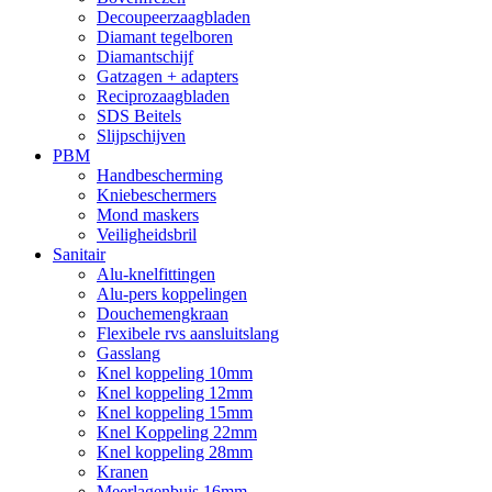
Decoupeerzaagbladen
Diamant tegelboren
Diamantschijf
Gatzagen + adapters
Reciprozaagbladen
SDS Beitels
Slijpschijven
PBM
Handbescherming
Kniebeschermers
Mond maskers
Veiligheidsbril
Sanitair
Alu-knelfittingen
Alu-pers koppelingen
Douchemengkraan
Flexibele rvs aansluitslang
Gasslang
Knel koppeling 10mm
Knel koppeling 12mm
Knel koppeling 15mm
Knel Koppeling 22mm
Knel koppeling 28mm
Kranen
Meerlagenbuis 16mm