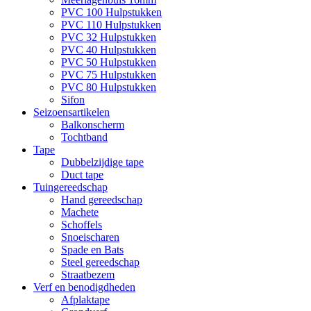
PVC 100 Hulpstukken
PVC 110 Hulpstukken
PVC 32 Hulpstukken
PVC 40 Hulpstukken
PVC 50 Hulpstukken
PVC 75 Hulpstukken
PVC 80 Hulpstukken
Sifon
Seizoensartikelen
Balkonscherm
Tochtband
Tape
Dubbelzijdige tape
Duct tape
Tuingereedschap
Hand gereedschap
Machete
Schoffels
Snoeischaren
Spade en Bats
Steel gereedschap
Straatbezem
Verf en benodigdheden
Afplaktape