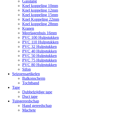
Gasslang
Knel koppeling 10mm
Knel koppeling 12mm
Knel koppeling 15mm
Knel Koppeling 22mm
Knel koppeling 28mm
Kranen
Meerlagenbuis 16mm
PVC 100 Hulpstukken
PVC 110 Hulpstukken
PVC 32 Hulpstukken
PVC 40 Hulpstukken
PVC 50 Hulpstukken
PVC 75 Hulpstukken
PVC 80 Hulpstukken
Sifon
Seizoensartikelen
Balkonscherm
Tochtband
Tape
Dubbelzijdige tape
Duct tape
Tuingereedschap
Hand gereedschap
Machete