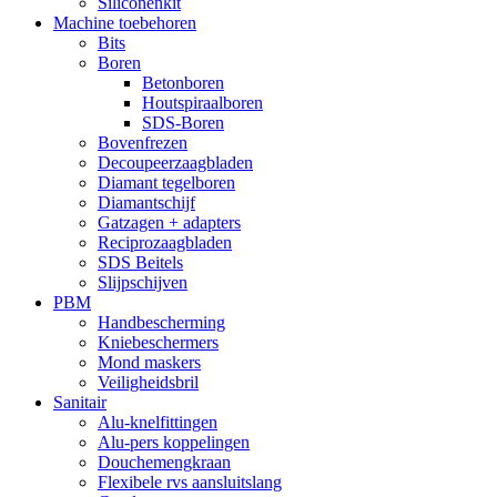
Siliconenkit
Machine toebehoren
Bits
Boren
Betonboren
Houtspiraalboren
SDS-Boren
Bovenfrezen
Decoupeerzaagbladen
Diamant tegelboren
Diamantschijf
Gatzagen + adapters
Reciprozaagbladen
SDS Beitels
Slijpschijven
PBM
Handbescherming
Kniebeschermers
Mond maskers
Veiligheidsbril
Sanitair
Alu-knelfittingen
Alu-pers koppelingen
Douchemengkraan
Flexibele rvs aansluitslang