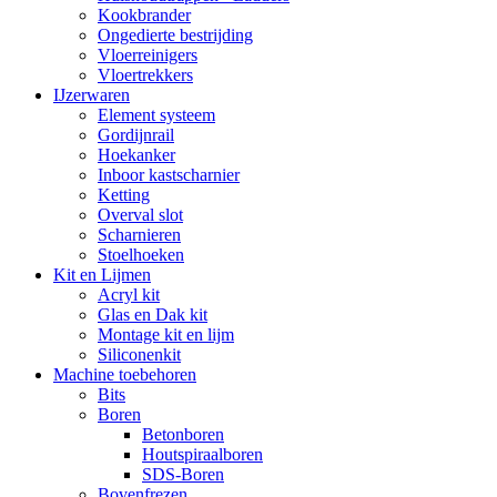
Kookbrander
Ongedierte bestrijding
Vloerreinigers
Vloertrekkers
IJzerwaren
Element systeem
Gordijnrail
Hoekanker
Inboor kastscharnier
Ketting
Overval slot
Scharnieren
Stoelhoeken
Kit en Lijmen
Acryl kit
Glas en Dak kit
Montage kit en lijm
Siliconenkit
Machine toebehoren
Bits
Boren
Betonboren
Houtspiraalboren
SDS-Boren
Bovenfrezen