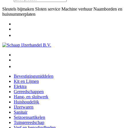
Sleutels bijmaken
Sloten service
Machine verhuur
Naamborden en
huisnummerplaten
Bevestigingsmiddelen
Kit en Lijmen
Elektra
Gereedschappen
Hang- en sluitwerk
Huishoudelijk
IJzerwaren
Sanitair
Seizoensartikelen
Tuingereedschap
Verf en benodigdheden