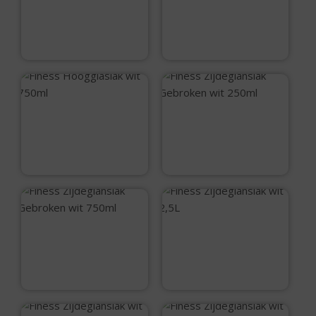
Hoogglanslak
Hoogglanslak
zwart 250ml
zwart 750ml
€
12,15
€
24,50
Finess Hoogglaslak
Finess
wit 750ml
Zijdeglanslak
Gebroken wit 250ml
€
24,50
€
12,45
Finess
Finess
Zijdeglanslak
Zijdeglanslak wit
Gebroken wit 750ml
2,5L
€
25,75
€
74,05