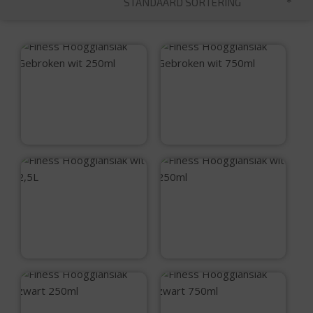
STANDAARD SORTERING
Finess
Finess
Hoogglanslak
Hoogglanslak
Gebroken wit 250ml
Gebroken wit 750ml
€
12,15
€
24,50
Finess
Finess
Hoogglanslak wit
Hoogglanslak wit
2,5L
250ml
€
70,30
€
12,15
Finess
Finess