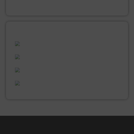
VERNIS
ALLES WAT U NODIG HEEFT!
60 JAAR ERVARING
VAKMANSCHAP
UITGEBREID ASSORTIMENT
EXPERTISE & KWALITEIT