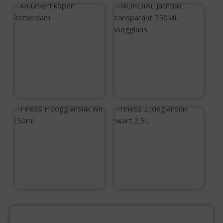
Finess Snelgrond
wit 750ml
MONDIAL Jachtlak
transparant 750ML
hoogglans
€
22,20
€
18,35
Finess
Finess
Hoogglanslak wit
Zijdeglanslak
250ml
zwart 2,5L
€
12,15
€
74,05