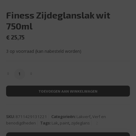
Finess Zijdeglanslak wit
750ml
€
25,75
3 op voorraad (kan nabesteld worden)
Finess Zijdeglanslak wit 750ml aantal
TOEVOEGEN AAN WINKELWAGEN
SKU:
8711429131221
Categorieën:
Lakverf
,
Verf en
benodigdheden
Tags:
Lak
,
paint
,
zijdeglans