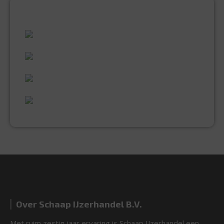
ALLES WAT U NODIG HEEFT!
60 JAAR ERVARING
VAKMANSCHAP
UITGEBREID ASSORTIMENT
EXPERTISE & KWALITEIT
Over Schaap IJzerhandel B.V.
Met ruim zestig jaar ervaring is Schaap IJzerhandel een