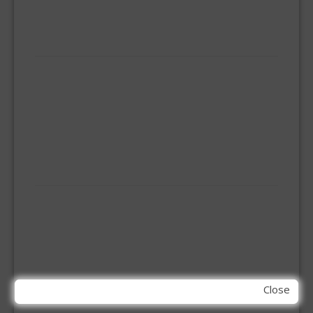
SLUITPLAN
VEILIGHEIDS-DEURBESLAG
HUISHOUDELIJK
BEZEMS
HUISHOUDTRAPPEN - LADDERS
KOOKBRANDER
ONGEDIERTE BESTRIJDING
VLOERREINIGERS
VLOERTREKKERS
IJZERWAREN
ELEMENT SYSTEEM
GORDIJNRAIL
HOEKANKER
INBOOR KASTSCHARNIER
KETTING
OVERVAL SLOT
Close
SCHARNIEREN
STOELHOEKEN