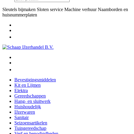
Sleutels bijmaken
Sloten service
Machine verhuur
Naamborden en
huisnummerplaten
Bevestigingsmiddelen
Kit en Lijmen
Elektra
Gereedschappen
Hang- en sluitwerk
Huishoudelijk
IJzerwaren
Sanitair
Seizoensartikelen
Tuingereedschap
Verf en benodigdheden