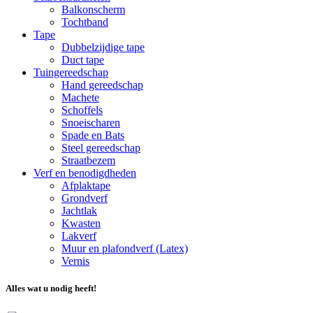
Balkonscherm
Tochtband
Tape
Dubbelzijdige tape
Duct tape
Tuingereedschap
Hand gereedschap
Machete
Schoffels
Snoeischaren
Spade en Bats
Steel gereedschap
Straatbezem
Verf en benodigdheden
Afplaktape
Grondverf
Jachtlak
Kwasten
Lakverf
Muur en plafondverf (Latex)
Vernis
Alles wat u nodig heeft!