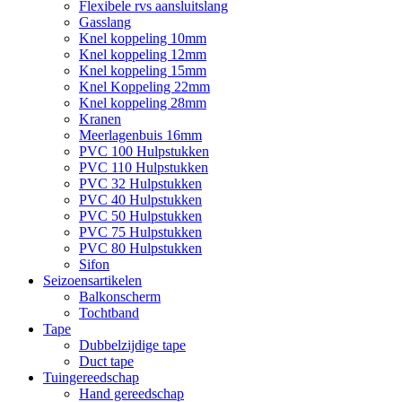
Flexibele rvs aansluitslang
Gasslang
Knel koppeling 10mm
Knel koppeling 12mm
Knel koppeling 15mm
Knel Koppeling 22mm
Knel koppeling 28mm
Kranen
Meerlagenbuis 16mm
PVC 100 Hulpstukken
PVC 110 Hulpstukken
PVC 32 Hulpstukken
PVC 40 Hulpstukken
PVC 50 Hulpstukken
PVC 75 Hulpstukken
PVC 80 Hulpstukken
Sifon
Seizoensartikelen
Balkonscherm
Tochtband
Tape
Dubbelzijdige tape
Duct tape
Tuingereedschap
Hand gereedschap