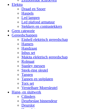
Zelfborende schroeven
Elektra
Draad en Snoer
Haspels
Led lampen
Led plafond armatuur
Stekkers en contrastekkers
Geen categorie
Gereedschappen
Einhell elektrisch gereedschap
Hamers
Handzaag
Inbus set
Makita elektrisch gereedschap
Rolmaat
Stanley messen
Steek-ring sleutel
Tangen
Tappen en snijplaten
Torx set
Verstelbare Moersleutel
Hang- en sluitwerk
Cilinders
Deurbeslag binnendeur
Deurslot