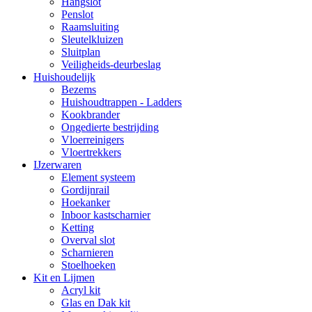
Hangslot
Penslot
Raamsluiting
Sleutelkluizen
Sluitplan
Veiligheids-deurbeslag
Huishoudelijk
Bezems
Huishoudtrappen - Ladders
Kookbrander
Ongedierte bestrijding
Vloerreinigers
Vloertrekkers
IJzerwaren
Element systeem
Gordijnrail
Hoekanker
Inboor kastscharnier
Ketting
Overval slot
Scharnieren
Stoelhoeken
Kit en Lijmen
Acryl kit
Glas en Dak kit