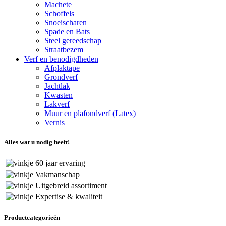
Machete
Schoffels
Snoeischaren
Spade en Bats
Steel gereedschap
Straatbezem
Verf en benodigdheden
Afplaktape
Grondverf
Jachtlak
Kwasten
Lakverf
Muur en plafondverf (Latex)
Vernis
Alles wat u nodig heeft!
60 jaar ervaring
Vakmanschap
Uitgebreid assortiment
Expertise & kwaliteit
Productcategorieën