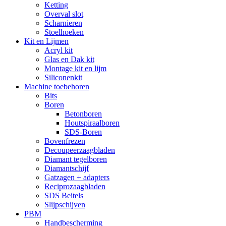
Ketting
Overval slot
Scharnieren
Stoelhoeken
Kit en Lijmen
Acryl kit
Glas en Dak kit
Montage kit en lijm
Siliconenkit
Machine toebehoren
Bits
Boren
Betonboren
Houtspiraalboren
SDS-Boren
Bovenfrezen
Decoupeerzaagbladen
Diamant tegelboren
Diamantschijf
Gatzagen + adapters
Reciprozaagbladen
SDS Beitels
Slijpschijven
PBM
Handbescherming