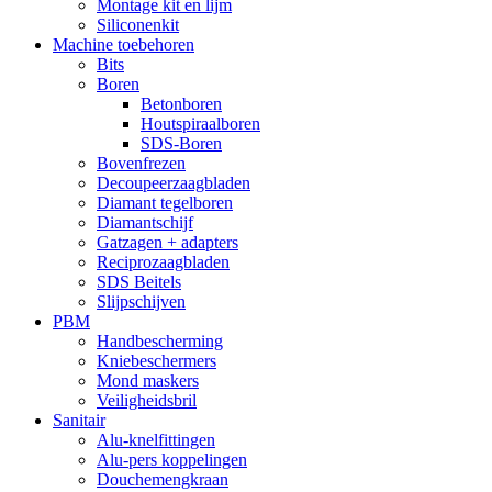
Montage kit en lijm
Siliconenkit
Machine toebehoren
Bits
Boren
Betonboren
Houtspiraalboren
SDS-Boren
Bovenfrezen
Decoupeerzaagbladen
Diamant tegelboren
Diamantschijf
Gatzagen + adapters
Reciprozaagbladen
SDS Beitels
Slijpschijven
PBM
Handbescherming
Kniebeschermers
Mond maskers
Veiligheidsbril
Sanitair
Alu-knelfittingen
Alu-pers koppelingen
Douchemengkraan