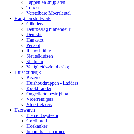
Tappen en snijplaten
Torx set
Verstelbare Moersleutel
Hang- en sluitwerk
Cilinders
Deurbeslag binnendeur
Deurslot
Hangslot
Penslot
Raamsluiting
Sleutelkluizen
Sluitplan
Veiligheids-deurbeslag
Huishoudelijk
Bezems
Huishoudtrappen - Ladders
Kookbrander
Ongedierte bestrijding
Vloerreinigers
Vloertrekkers
IJzerwaren
Element systeem
Gordijnrail
Hoekanker
Inboor kastscharnier