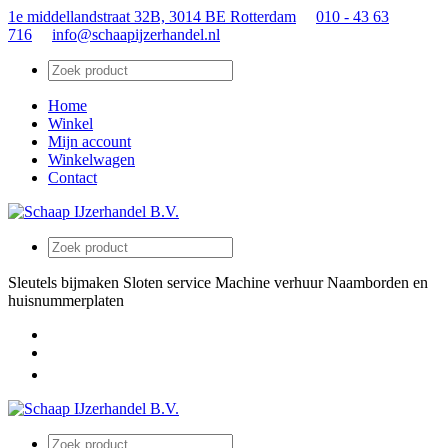
1e middellandstraat 32B, 3014 BE Rotterdam
010 - 43 63
716
info@schaapijzerhandel.nl
Home
Winkel
Mijn account
Winkelwagen
Contact
Sleutels bijmaken
Sloten service
Machine verhuur
Naamborden en
huisnummerplaten