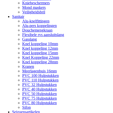
Kniebeschermers
Mond maskers
Veiligheidsbril
Sanitair
Alu-knelfittingen
Alu-pers koppelingen
Douchemengkraan
Flexibele rvs aansluitslang
Gasslang
Knel koppeling 10mm
Knel koppeling 12mm
Knel koppeling 15mm
Knel Koppeling 22mm
Knel koppeling 28mm
Kranen
Meerlagenbuis 16mm
PVC 100 Hulpstukken
PVC 110 Hulpstukken
PVC 32 Hulpstukken
PVC 40 Hulpstukken
PVC 50 Hulpstukken
PVC 75 Hulpstukken
PVC 80 Hulpstukken
Sifon
Seizoensartikelen