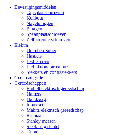
Bevestigingsmiddelen
Gipsplaatschroeven
Keilbout
Nagelpluggen
Pluggen
Spaanplaatschroeven
Zelfborende schroeven
Elektra
Draad en Snoer
Haspels
Led lampen
Led plafond armatuur
Stekkers en contrastekkers
Geen categorie
Gereedschappen
Einhell elektrisch gereedschap
Hamers
Handzaag
Inbus set
Makita elektrisch gereedschap
Rolmaat
Stanley messen
Steek-ring sleutel
Tangen