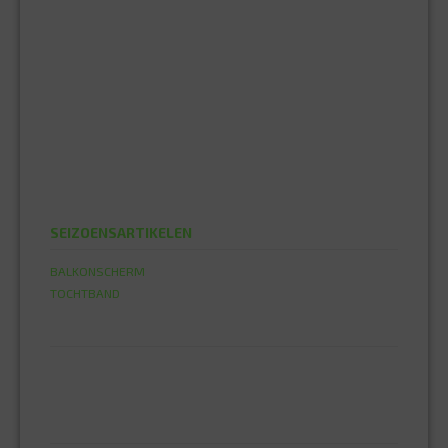
MEERLAGENBUIS 16MM
PVC 100 HULPSTUKKEN
PVC 110 HULPSTUKKEN
PVC 32 HULPSTUKKEN
PVC 40 HULPSTUKKEN
PVC 50 HULPSTUKKEN
PVC 75 HULPSTUKKEN
PVC 80 HULPSTUKKEN
SIFON
SEIZOENSARTIKELEN
BALKONSCHERM
TOCHTBAND
TAPE
DUBBELZIJDIGE TAPE
DUCT TAPE
TUINGEREEDSCHAP