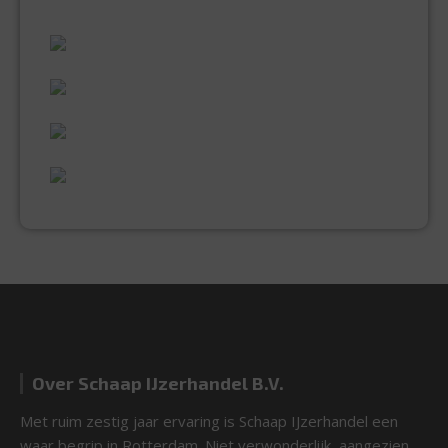
ALLES WAT U NODIG HEEFT!
60 JAAR ERVARING
VAKMANSCHAP
UITGEBREID ASSORTIMENT
EXPERTISE & KWALITEIT
Over Schaap IJzerhandel B.V.
Met ruim zestig jaar ervaring is Schaap IJzerhandel een
waar begrip in Rotterdam. Niet verwonderlijk, aangezien