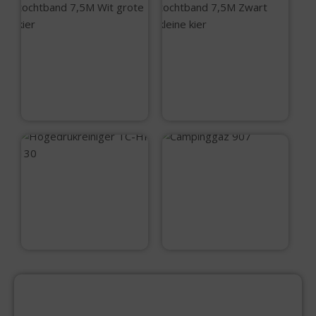
Zelfklevende Ellen
Zelfklevende Ellen
tochtband 7,5M Wit
tochtband 7,5M
grote kier
Zwart kleine kier
€
9,99
€
9,99
Campinggaz 907
Hogedrukreiniger
TC-HP 130
€
114,99
€
115,95
PRODUCTCATEGORIEËN