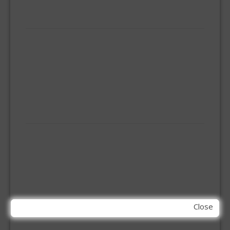
VEILIGHEIDS-DEURBESLAG
HUISHOUDELIJK
BEZEMS
HUISHOUDTRAPPEN - LADDERS
KOOKBRANDER
ONGEDIERTE BESTRIJDING
VLOERREINIGERS
VLOERTREKKERS
IJZERWAREN
ELEMENT SYSTEEM
GORDIJNRAIL
HOEKANKER
INBOOR KASTSCHARNIER
KETTING
OVERVAL SLOT
SCHARNIEREN
Close
STOELHOEKEN