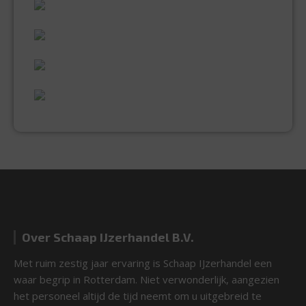
60 JAAR ERVARING
VAKMANSCHAP
UITGEBREID ASSORTIMENT
EXPERTISE & KWALITEIT
Over Schaap IJzerhandel B.V.
Met ruim zestig jaar ervaring is Schaap IJzerhandel een
waar begrip in Rotterdam. Niet verwonderlijk, aangezien
het personeel altijd de tijd neemt om u uitgebreid te