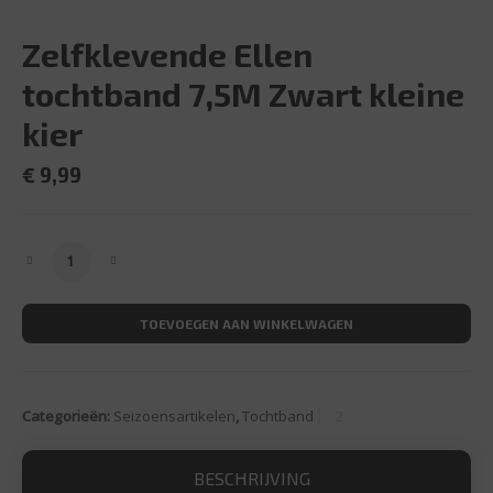
Zelfklevende Ellen
tochtband 7,5M Zwart kleine
kier
€
9,99
Zelfklevende Ellen tochtband 7,5M Zwart kleine kier aant
TOEVOEGEN AAN WINKELWAGEN
Categorieën:
Seizoensartikelen
,
Tochtband
BESCHRIJVING