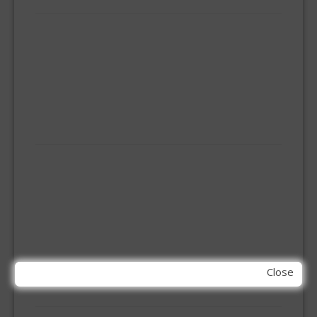
HUISHOUDELIJK
BEZEMS
HUISHOUDTRAPPEN - LADDERS
KOOKBRANDER
ONGEDIERTE BESTRIJDING
VLOERREINIGERS
VLOERTREKKERS
IJZERWAREN
ELEMENT SYSTEEM
GORDIJNRAIL
HOEKANKER
INBOOR KASTSCHARNIER
KETTING
OVERVAL SLOT
SCHARNIEREN
STOELHOEKEN
Close
KIT EN LIJMEN