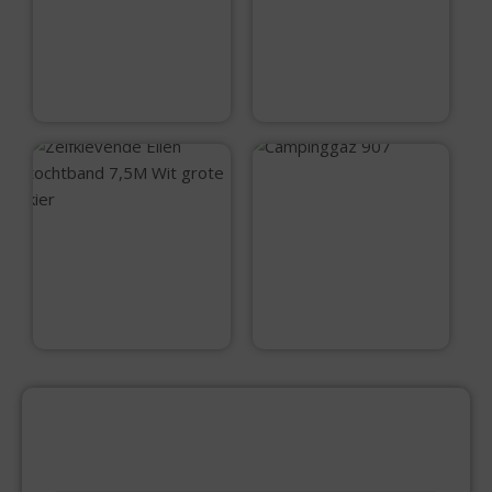
Hogedrukreiniger
TC-HP 130
€
99,99
€
115,95
Campinggaz 907
Zelfklevende Ellen
tochtband 7,5M Wit
grote kier
€
114,99
€
9,99
PRODUCTCATEGORIEËN
BEVESTIGINGSMIDDELEN