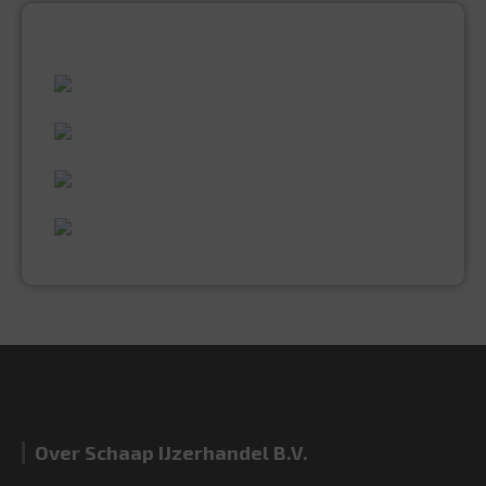
ALLES WAT U NODIG HEEFT!
60 JAAR ERVARING
VAKMANSCHAP
UITGEBREID ASSORTIMENT
EXPERTISE & KWALITEIT
Over Schaap IJzerhandel B.V.