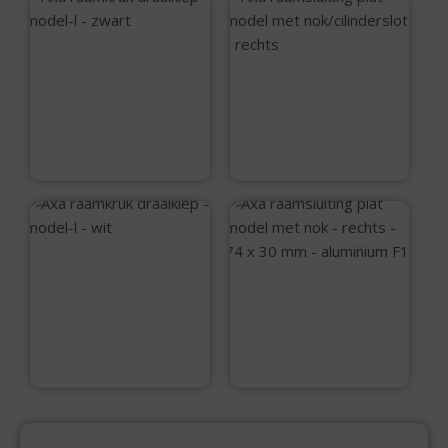
Axa raamkruk
draaikiep – model-l
Axa raamsluiting
– zwart
plat model met
nok/cilinderslot –
rechts
€
12,75
€
34,99
Axa raamkruk
draaikiep – model-l
Axa raamsluiting
– wit
plat model met nok
– rechts – 74 x 30
mm – aluminium F1
€
12,75
€
11,99