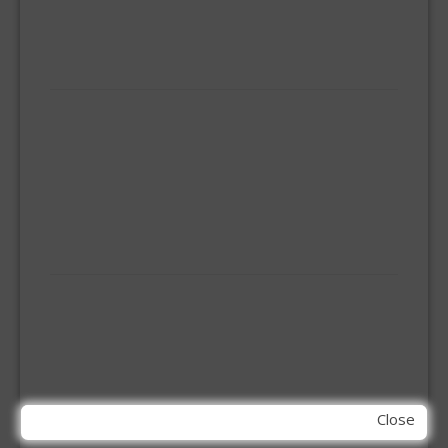
SLUITPLAN
VEILIGHEIDS-DEURBESLAG
HUISHOUDELIJK
BEZEMS
HUISHOUDTRAPPEN - LADDERS
KOOKBRANDER
ONGEDIERTE BESTRIJDING
VLOERREINIGERS
VLOERTREKKERS
IJZERWAREN
ELEMENT SYSTEEM
GORDIJNRAIL
HOEKANKER
INBOOR KASTSCHARNIER
KETTING
OVERVAL SLOT
Close
SCHARNIEREN