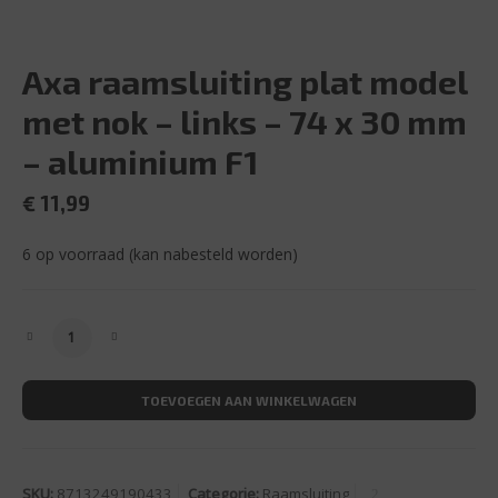
Axa raamsluiting plat model
met nok – links – 74 x 30 mm
– aluminium F1
€
11,99
6 op voorraad (kan nabesteld worden)
Axa raamsluiting plat model met nok - links - 74 x 30 mm
TOEVOEGEN AAN WINKELWAGEN
SKU:
8713249190433
Categorie:
Raamsluiting