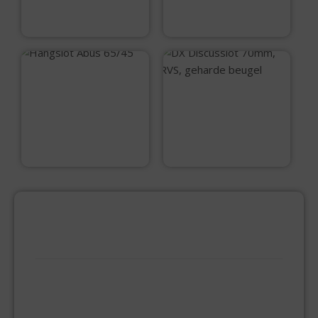
€
8,10
€
10,95
Hangslot Abus
65/45
DX Discusslot
70mm, RVS,
geharde beugel
€
16,95
€
13,99
PRODUCTCATEGORIEËN
BEVESTIGINGSMIDDELEN
GIPSPLAATSCHROEVEN
KEILBOUT
NAGELPLUGGEN