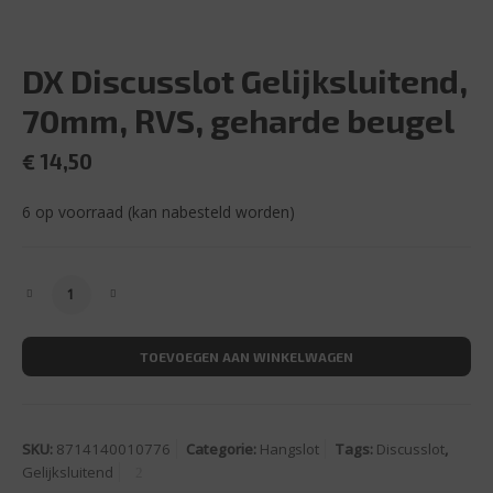
DX Discusslot Gelijksluitend,
70mm, RVS, geharde beugel
€
14,50
6 op voorraad (kan nabesteld worden)
DX Discusslot Gelijksluitend, 70mm, RVS, geharde beugel
TOEVOEGEN AAN WINKELWAGEN
SKU:
8714140010776
Categorie:
Hangslot
Tags:
Discusslot
,
Gelijksluitend