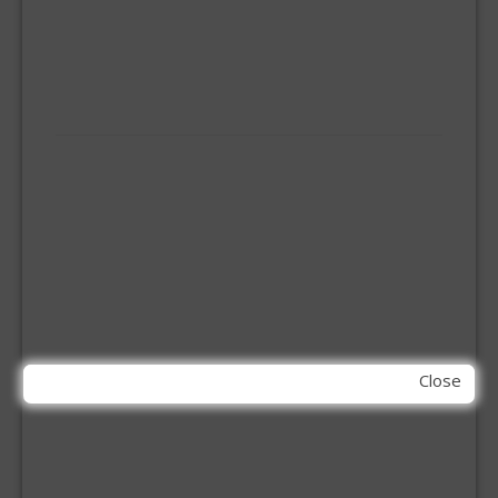
KOOKBRANDER
ONGEDIERTE BESTRIJDING
VLOERREINIGERS
VLOERTREKKERS
IJZERWAREN
ELEMENT SYSTEEM
GORDIJNRAIL
HOEKANKER
INBOOR KASTSCHARNIER
KETTING
OVERVAL SLOT
SCHARNIEREN
STOELHOEKEN
KIT EN LIJMEN
Close
ACRYL KIT
GLAS EN DAK KIT
MONTAGE KIT EN LIJM
SILICONENKIT