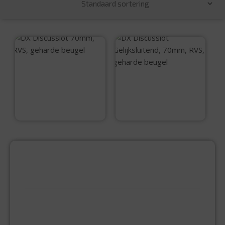
DX Discusslot
70mm, RVS,
DX Discusslot
geharde beugel
Gelijksluitend,
70mm, RVS,
€
13,99
geharde beugel
€
14,50
PRODUCTCATEGORIEËN
BEVESTIGINGSMIDDELEN
GIPSPLAATSCHROEVEN
KEILBOUT
NAGELPLUGGEN