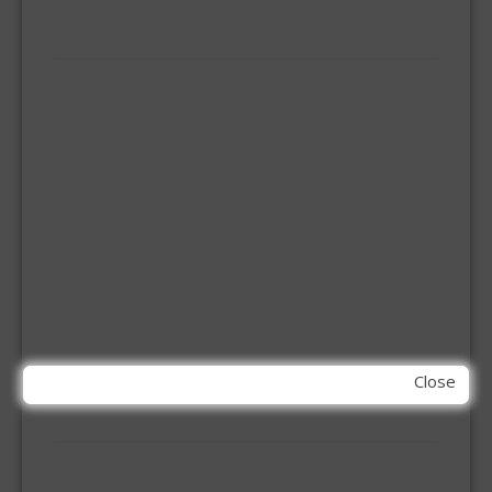
SILICONENKIT
MACHINE TOEBEHOREN
BITS
BOREN
BETONBOREN
HOUTSPIRAALBOREN
SDS-BOREN
BOVENFREZEN
DECOUPEERZAAGBLADEN
DIAMANT TEGELBOREN
DIAMANTSCHIJF
GATZAGEN + ADAPTERS
RECIPROZAAGBLADEN
SDS BEITELS
Close
SLIJPSCHIJVEN
PBM
HANDBESCHERMING
KNIEBESCHERMERS