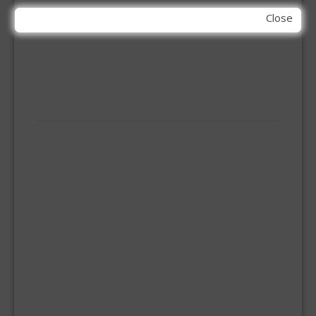
PBM
Close
HANDBESCHERMING
KNIEBESCHERMERS
MOND MASKERS
VEILIGHEIDSBRIL
SANITAIR
ALU-KNELFITTINGEN
ALU-PERS KOPPELINGEN
DOUCHEMENGKRAAN
FLEXIBELE RVS AANSLUITSLANG
GASSLANG
KNEL KOPPELING 10MM
KNEL KOPPELING 12MM
KNEL KOPPELING 15MM
KNEL KOPPELING 22MM
KNEL KOPPELING 28MM
KRANEN
MEERLAGENBUIS 16MM