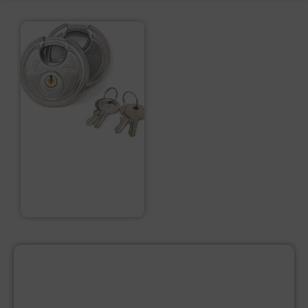
DX Discusslot
Gelijksluitend,
70mm, RVS,
geharde beugel
€
14,50
PRODUCTCATEGORIEËN
BEVESTIGINGSMIDDELEN