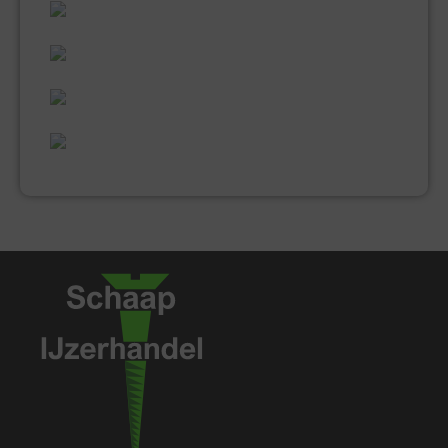
60 JAAR ERVARING
VAKMANSCHAP
UITGEBREID ASSORTIMENT
EXPERTISE & KWALITEIT