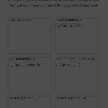
het-zelver of een doorgewinterde professional bent.
S2 Loopslot
S2 binnendeur
dag/nachtslot PC
€
13,95
€
16,50
S2 binnendeur
S2 Badkamer/WC
dag/nacht
Slot (vrij-bezet
klavierslot
slot)
€
16,99
€
16,50
Campinggaz 907
Campinggaz 904