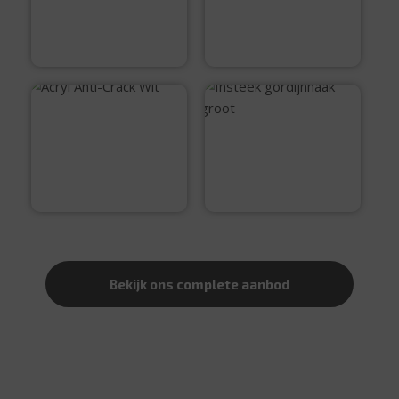
€
114,99
€
99,99
Acryl Anti-Crack
Wit
Insteek
gordijnhaak groot
€
5,99
€
0,10
Bekijk ons complete aanbod