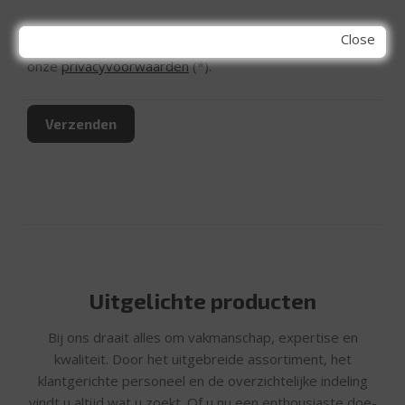
Close
Ik ga akkoord met de privacyvoorwaarden
Lees hier
onze
privacyvoorwaarden
(*).
Uitgelichte producten
Bij ons draait alles om vakmanschap, expertise en
kwaliteit. Door het uitgebreide assortiment, het
klantgerichte personeel en de overzichtelijke indeling
vindt u altijd wat u zoekt. Of u nu een enthousiaste doe-