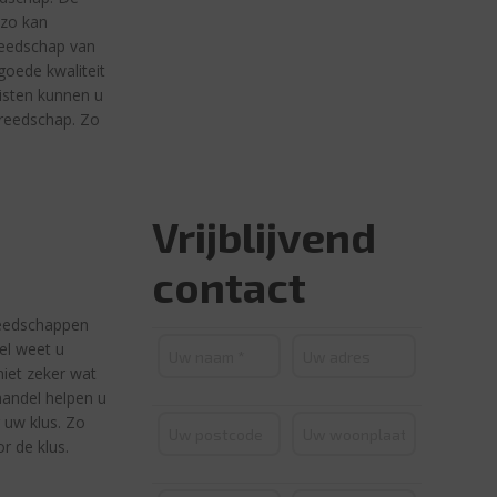
 zo kan
reedschap van
 goede kwaliteit
listen kunnen u
ereedschap. Zo
Vrijblijvend
contact
reedschappen
el weet u
niet zeker wat
handel helpen u
 uw klus. Zo
r de klus.