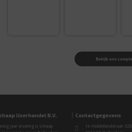
€
114,99
€
99,99
Bekijk ons compl
chaap IJzerhandel B.V.
Contactgegevens
stig jaar ervaring is Schaap
1e middellandstraat 32B