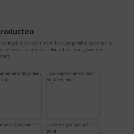
producten
het uitgebreide assortiment, het klantgerichte personeel en
u een enthousiaste doe-het-zelver of een doorgewinterde
 bent.
S2 binnendeur
S2
dag/nacht
Badkamer/WC
klavierslot
Slot (vrij-bezet
slot)
€
16,99
€
16,50
cryl Anti-Crack