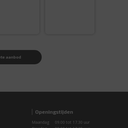
Wit
Insteek
gordijnhaak
groot
€
5,99
€
0,10
ete aanbod
Openingstijden
Maandag
09.00 tot 17.30 uur