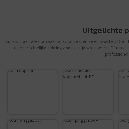
Uitgelichte 
Bij ons draait alles om vakmanschap, expertise en kwaliteit. Door 
de overzichtelijke indeling vindt u altijd wat u zoekt. Of u n
professional
S2 Loopslot
S2 binnendeur
dag/nachtslot
PC
€
13,95
€
16,50
Campinggaz 907
Campinggaz 904
A