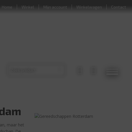
Home
Winkel
Mijn account
Winkelwagen
Contact
am
rdam
an, maar het
edschap. De