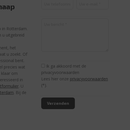
haap
p in Rotterdam.
m u uitgebreid
m
ment, het
 wat u zoekt. Of
ssional bent.
Ik ga akkoord met de
l precies wat
privacyvoorwaarden
u klaar om
Lees hier onze
privacyvoorwaarden
teresseerd in
(*).
tformulier
. U
tterdam
. Bij de