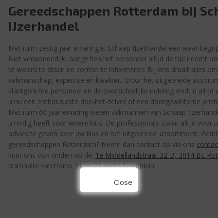
Gereedschappen Rotterdam bij Sc
IJzerhandel
Met ruim zestig jaar ervaring is Schaap IJzerhandel een waar begri
Niet verwonderlijk, aangezien het personeel altijd de tijd neemt o
te woord te staan en correct te informeren. Bij ons draait alles o
vakmanschap, expertise en kwaliteit. Door het uitgebreide assorti
klantgerichte personeel en de overzichtelijke indeling vindt u altijd
u nu een enthousiaste doe-het-zelver of een doorgewinterde profe
Met ruim 60 jaar ervaring weten vakmannen van Schaap IJzerhande
u nodig heeft voor iedere klus. De professionals staan altijd voor 
advies te geven over uw klus en het uitgebreide assortiment. Geïn
gereedschappen Rotterdam? Neem dan contact op via ons
contac
kunt ons ook vinden op de:
1e Middellandstraat 32-B, 3014 BE Ro
tramhalte van trams 21 en 23 Halte Tiendplein.
Close