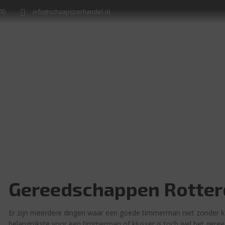
716
info@schaapijzerhandel.nl
ereedschappen Rotterd
Machine verhuur
Naamborden en huisnummerplaten
Gereedschappen Rotte
Er zijn meerdere dingen waar een goede timmerman niet zonder k
belangrijkste voor een timmerman of klusser is toch wel het gere