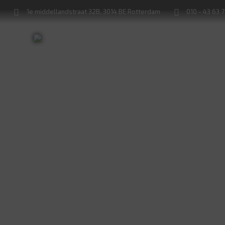
1e middellandstraat 32B, 3014 BE Rotterdam
010 - 43 63 
G
Sleutels bijmaken
Sloten service