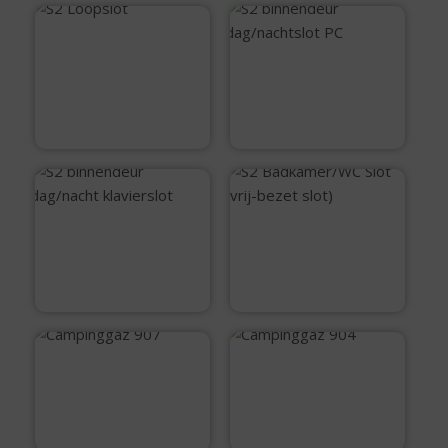
S2 Loopslot
S2 binnendeur
dag/nachtslot PC
€
13,95
€
16,50
S2 binnendeur
S2 Badkamer/WC
dag/nacht
Slot (vrij-bezet
klavierslot
slot)
€
16,99
€
16,50
Campinggaz 907
Campinggaz 904
€
114,99
€
99,99