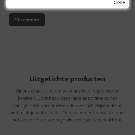
onze
privacyvoorwaarden
(*).
Close
Uitgelichte producten
Bij ons draait alles om vakmanschap, expertise en
kwaliteit. Door het uitgebreide assortiment, het
klantgerichte personeel en de overzichtelijke indeling
vindt u altijd wat u zoekt. Of u nu een enthousiaste doe-
het-zelver of een doorgewinterde professional bent.