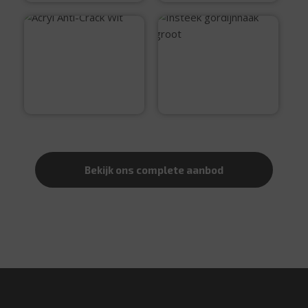
Acryl Anti-Crack
Wit
Insteek
gordijnhaak groot
€
5,99
€
0,10
Bekijk ons complete aanbod