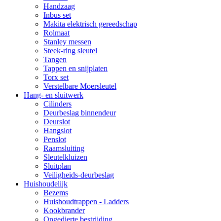
Handzaag
Inbus set
Makita elektrisch gereedschap
Rolmaat
Stanley messen
Steek-ring sleutel
Tangen
Tappen en snijplaten
Torx set
Verstelbare Moersleutel
Hang- en sluitwerk
Cilinders
Deurbeslag binnendeur
Deurslot
Hangslot
Penslot
Raamsluiting
Sleutelkluizen
Sluitplan
Veiligheids-deurbeslag
Huishoudelijk
Bezems
Huishoudtrappen - Ladders
Kookbrander
Ongedierte bestrijding