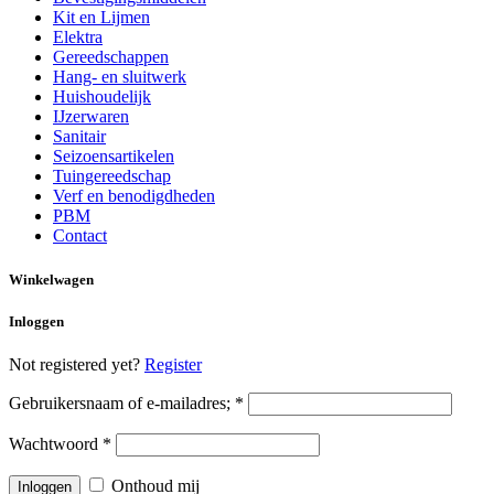
Kit en Lijmen
Elektra
Gereedschappen
Hang- en sluitwerk
Huishoudelijk
IJzerwaren
Sanitair
Seizoensartikelen
Tuingereedschap
Verf en benodigdheden
PBM
Contact
Winkelwagen
Inloggen
Not registered yet?
Register
Gebruikersnaam of e-mailadres;
*
Wachtwoord
*
Onthoud mij