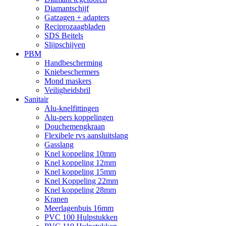
Diamantschijf
Gatzagen + adapters
Reciprozaagbladen
SDS Beitels
Slijpschijven
PBM
Handbescherming
Kniebeschermers
Mond maskers
Veiligheidsbril
Sanitair
Alu-knelfittingen
Alu-pers koppelingen
Douchemengkraan
Flexibele rvs aansluitslang
Gasslang
Knel koppeling 10mm
Knel koppeling 12mm
Knel koppeling 15mm
Knel Koppeling 22mm
Knel koppeling 28mm
Kranen
Meerlagenbuis 16mm
PVC 100 Hulpstukken