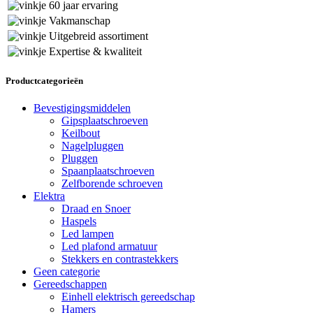
60 jaar ervaring
Vakmanschap
Uitgebreid assortiment
Expertise & kwaliteit
Productcategorieën
Bevestigingsmiddelen
Gipsplaatschroeven
Keilbout
Nagelpluggen
Pluggen
Spaanplaatschroeven
Zelfborende schroeven
Elektra
Draad en Snoer
Haspels
Led lampen
Led plafond armatuur
Stekkers en contrastekkers
Geen categorie
Gereedschappen
Einhell elektrisch gereedschap
Hamers