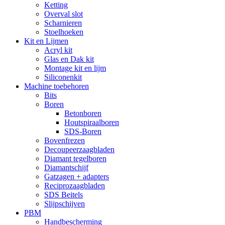
Ketting
Overval slot
Scharnieren
Stoelhoeken
Kit en Lijmen
Acryl kit
Glas en Dak kit
Montage kit en lijm
Siliconenkit
Machine toebehoren
Bits
Boren
Betonboren
Houtspiraalboren
SDS-Boren
Bovenfrezen
Decoupeerzaagbladen
Diamant tegelboren
Diamantschijf
Gatzagen + adapters
Reciprozaagbladen
SDS Beitels
Slijpschijven
PBM
Handbescherming