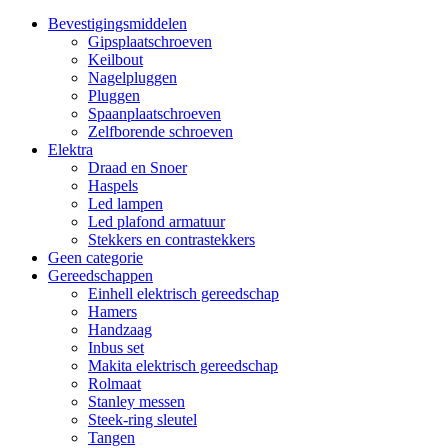
Bevestigingsmiddelen
Gipsplaatschroeven
Keilbout
Nagelpluggen
Pluggen
Spaanplaatschroeven
Zelfborende schroeven
Elektra
Draad en Snoer
Haspels
Led lampen
Led plafond armatuur
Stekkers en contrastekkers
Geen categorie
Gereedschappen
Einhell elektrisch gereedschap
Hamers
Handzaag
Inbus set
Makita elektrisch gereedschap
Rolmaat
Stanley messen
Steek-ring sleutel
Tangen