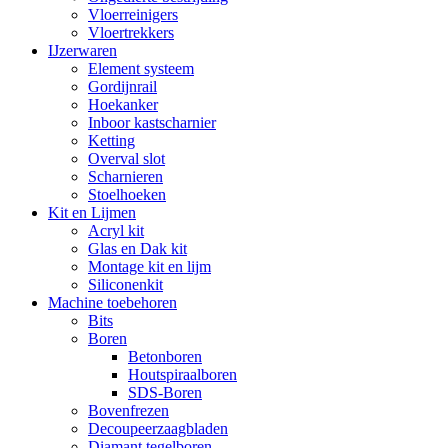
Vloerreinigers
Vloertrekkers
IJzerwaren
Element systeem
Gordijnrail
Hoekanker
Inboor kastscharnier
Ketting
Overval slot
Scharnieren
Stoelhoeken
Kit en Lijmen
Acryl kit
Glas en Dak kit
Montage kit en lijm
Siliconenkit
Machine toebehoren
Bits
Boren
Betonboren
Houtspiraalboren
SDS-Boren
Bovenfrezen
Decoupeerzaagbladen
Diamant tegelboren