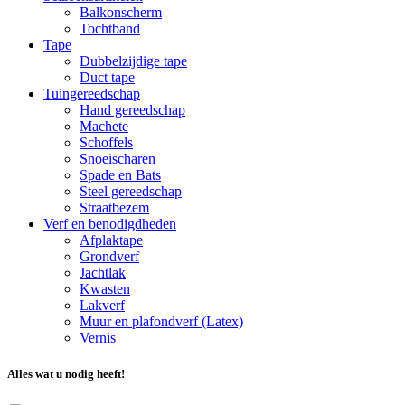
Balkonscherm
Tochtband
Tape
Dubbelzijdige tape
Duct tape
Tuingereedschap
Hand gereedschap
Machete
Schoffels
Snoeischaren
Spade en Bats
Steel gereedschap
Straatbezem
Verf en benodigdheden
Afplaktape
Grondverf
Jachtlak
Kwasten
Lakverf
Muur en plafondverf (Latex)
Vernis
Alles wat u nodig heeft!