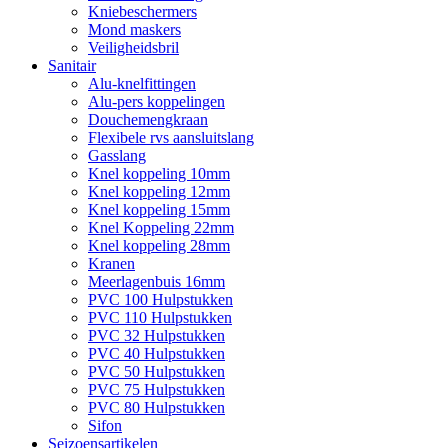
Kniebeschermers
Mond maskers
Veiligheidsbril
Sanitair
Alu-knelfittingen
Alu-pers koppelingen
Douchemengkraan
Flexibele rvs aansluitslang
Gasslang
Knel koppeling 10mm
Knel koppeling 12mm
Knel koppeling 15mm
Knel Koppeling 22mm
Knel koppeling 28mm
Kranen
Meerlagenbuis 16mm
PVC 100 Hulpstukken
PVC 110 Hulpstukken
PVC 32 Hulpstukken
PVC 40 Hulpstukken
PVC 50 Hulpstukken
PVC 75 Hulpstukken
PVC 80 Hulpstukken
Sifon
Seizoensartikelen