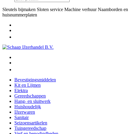
Sleutels bijmaken
Sloten service
Machine verhuur
Naamborden en
huisnummerplaten
Bevestigingsmiddelen
Kit en Lijmen
Elektra
Gereedschappen
Hang- en sluitwerk
Huishoudelijk
IJzerwaren
Sanitair
Seizoensartikelen
Tuingereedschap
Verf en benodigdheden