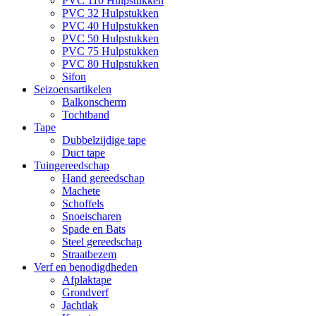
PVC 110 Hulpstukken
PVC 32 Hulpstukken
PVC 40 Hulpstukken
PVC 50 Hulpstukken
PVC 75 Hulpstukken
PVC 80 Hulpstukken
Sifon
Seizoensartikelen
Balkonscherm
Tochtband
Tape
Dubbelzijdige tape
Duct tape
Tuingereedschap
Hand gereedschap
Machete
Schoffels
Snoeischaren
Spade en Bats
Steel gereedschap
Straatbezem
Verf en benodigdheden
Afplaktape
Grondverf
Jachtlak