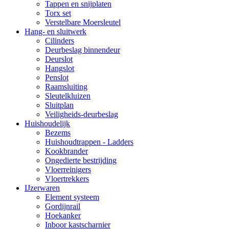
Tappen en snijplaten
Torx set
Verstelbare Moersleutel
Hang- en sluitwerk
Cilinders
Deurbeslag binnendeur
Deurslot
Hangslot
Penslot
Raamsluiting
Sleutelkluizen
Sluitplan
Veiligheids-deurbeslag
Huishoudelijk
Bezems
Huishoudtrappen - Ladders
Kookbrander
Ongedierte bestrijding
Vloerreinigers
Vloertrekkers
IJzerwaren
Element systeem
Gordijnrail
Hoekanker
Inboor kastscharnier