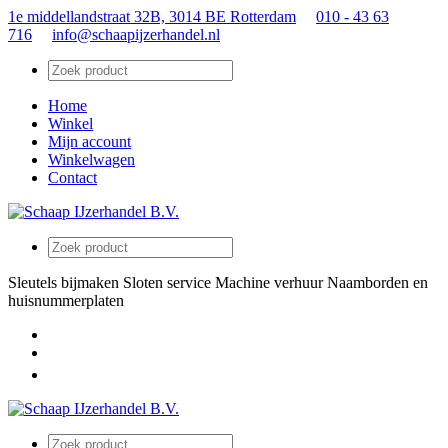
1e middellandstraat 32B, 3014 BE Rotterdam
010 - 43 63
716
info@schaapijzerhandel.nl
Home
Winkel
Mijn account
Winkelwagen
Contact
Sleutels bijmaken
Sloten service
Machine verhuur
Naamborden en
huisnummerplaten