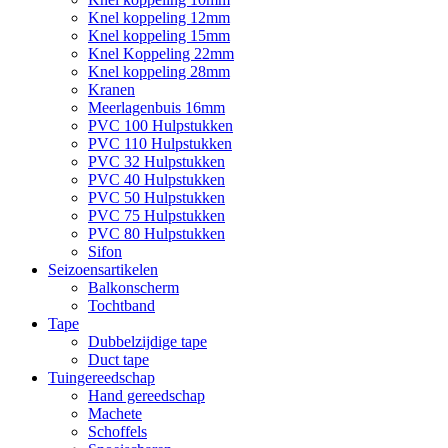
Knel koppeling 12mm
Knel koppeling 15mm
Knel Koppeling 22mm
Knel koppeling 28mm
Kranen
Meerlagenbuis 16mm
PVC 100 Hulpstukken
PVC 110 Hulpstukken
PVC 32 Hulpstukken
PVC 40 Hulpstukken
PVC 50 Hulpstukken
PVC 75 Hulpstukken
PVC 80 Hulpstukken
Sifon
Seizoensartikelen
Balkonscherm
Tochtband
Tape
Dubbelzijdige tape
Duct tape
Tuingereedschap
Hand gereedschap
Machete
Schoffels