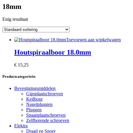
18mm
Enig resultaat
Toevoegen aan winkelwagen
Houtspiraalboor 18.0mm
€
15,25
Productcategorieën
Bevestigingsmiddelen
Gipsplaatschroeven
Keilbout
Nagelpluggen
Pluggen
Spaanplaatschroeven
Zelfborende schroeven
Elektra
Draad en Snoer