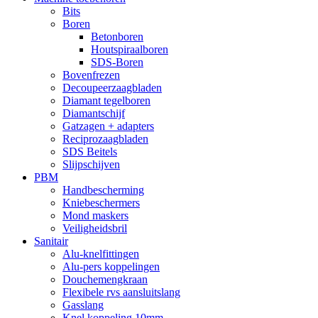
Bits
Boren
Betonboren
Houtspiraalboren
SDS-Boren
Bovenfrezen
Decoupeerzaagbladen
Diamant tegelboren
Diamantschijf
Gatzagen + adapters
Reciprozaagbladen
SDS Beitels
Slijpschijven
PBM
Handbescherming
Kniebeschermers
Mond maskers
Veiligheidsbril
Sanitair
Alu-knelfittingen
Alu-pers koppelingen
Douchemengkraan
Flexibele rvs aansluitslang
Gasslang
Knel koppeling 10mm