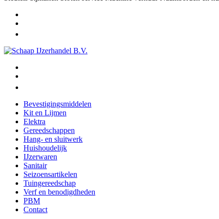
Bevestigingsmiddelen
Kit en Lijmen
Elektra
Gereedschappen
Hang- en sluitwerk
Huishoudelijk
IJzerwaren
Sanitair
Seizoensartikelen
Tuingereedschap
Verf en benodigdheden
PBM
Contact