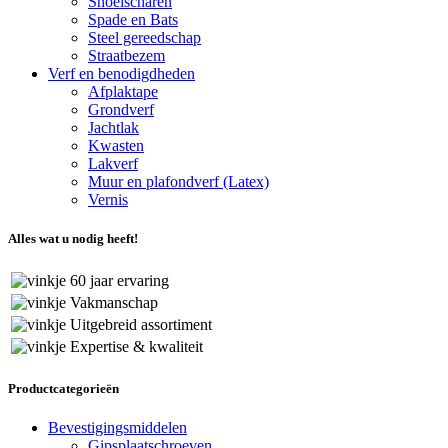
Snoeischaren
Spade en Bats
Steel gereedschap
Straatbezem
Verf en benodigdheden
Afplaktape
Grondverf
Jachtlak
Kwasten
Lakverf
Muur en plafondverf (Latex)
Vernis
Alles wat u nodig heeft!
60 jaar ervaring
Vakmanschap
Uitgebreid assortiment
Expertise & kwaliteit
Productcategorieën
Bevestigingsmiddelen
Gipsplaatschroeven