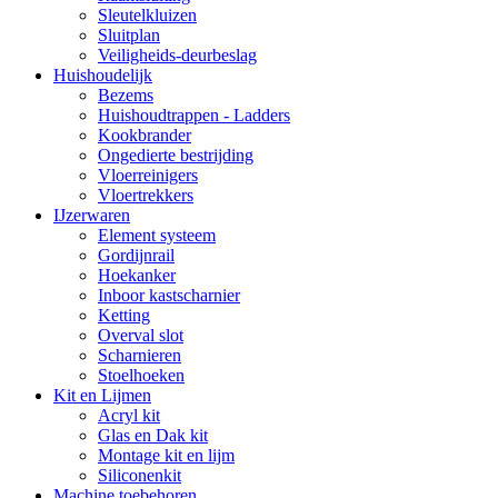
Sleutelkluizen
Sluitplan
Veiligheids-deurbeslag
Huishoudelijk
Bezems
Huishoudtrappen - Ladders
Kookbrander
Ongedierte bestrijding
Vloerreinigers
Vloertrekkers
IJzerwaren
Element systeem
Gordijnrail
Hoekanker
Inboor kastscharnier
Ketting
Overval slot
Scharnieren
Stoelhoeken
Kit en Lijmen
Acryl kit
Glas en Dak kit
Montage kit en lijm
Siliconenkit
Machine toebehoren