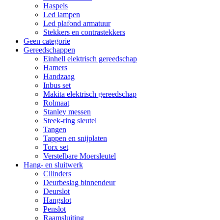
Haspels
Led lampen
Led plafond armatuur
Stekkers en contrastekkers
Geen categorie
Gereedschappen
Einhell elektrisch gereedschap
Hamers
Handzaag
Inbus set
Makita elektrisch gereedschap
Rolmaat
Stanley messen
Steek-ring sleutel
Tangen
Tappen en snijplaten
Torx set
Verstelbare Moersleutel
Hang- en sluitwerk
Cilinders
Deurbeslag binnendeur
Deurslot
Hangslot
Penslot
Raamsluiting