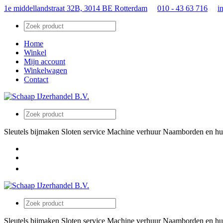
1e middellandstraat 32B, 3014 BE Rotterdam
010 - 43 63 716
i
Home
Winkel
Mijn account
Winkelwagen
Contact
Sleutels bijmaken
Sloten service
Machine verhuur
Naamborden en hu
Sleutels bijmaken
Sloten service
Machine verhuur
Naamborden en hu