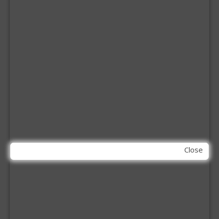
BOREN
BETONBOREN
HOUTSPIRAALBOREN
SDS-BOREN
BOVENFREZEN
DECOUPEERZAAGBLADEN
DIAMANT TEGELBOREN
DIAMANTSCHIJF
GATZAGEN + ADAPTERS
RECIPROZAAGBLADEN
SDS BEITELS
SLIJPSCHIJVEN
PBM
Close
HANDBESCHERMING
KNIEBESCHERMERS
MOND MASKERS
VEILIGHEIDSBRIL
SANITAIR