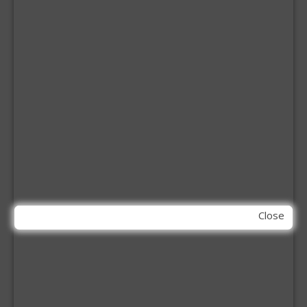
BITS
BOREN
BETONBOREN
HOUTSPIRAALBOREN
SDS-BOREN
BOVENFREZEN
DECOUPEERZAAGBLADEN
DIAMANT TEGELBOREN
DIAMANTSCHIJF
GATZAGEN + ADAPTERS
RECIPROZAAGBLADEN
SDS BEITELS
SLIJPSCHIJVEN
Close
PBM
HANDBESCHERMING
KNIEBESCHERMERS
MOND MASKERS
VEILIGHEIDSBRIL