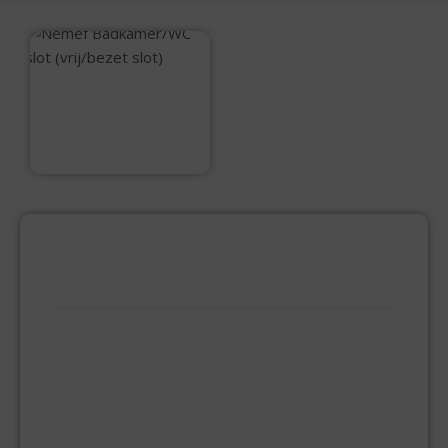
Nemef
Badkamer/WC slot
(vrij/bezet slot)
€
26,49
PRODUCTCATEGORIEËN
BEVESTIGINGSMIDDELEN
GIPSPLAATSCHROEVEN
KEILBOUT
NAGELPLUGGEN
PLUGGEN
SPAANPLAATSCHROEVEN
ZELFBORENDE SCHROEVEN