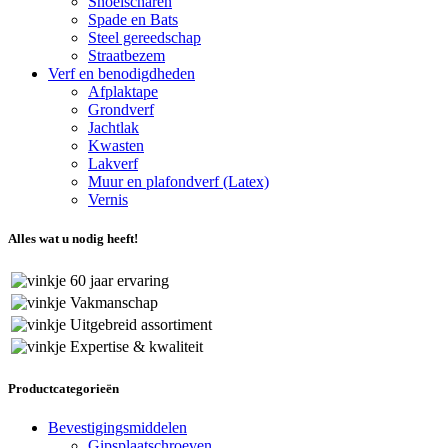
Snoeischaren
Spade en Bats
Steel gereedschap
Straatbezem
Verf en benodigdheden
Afplaktape
Grondverf
Jachtlak
Kwasten
Lakverf
Muur en plafondverf (Latex)
Vernis
Alles wat u nodig heeft!
60 jaar ervaring
Vakmanschap
Uitgebreid assortiment
Expertise & kwaliteit
Productcategorieën
Bevestigingsmiddelen
Gipsplaatschroeven