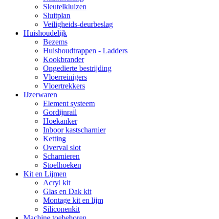
Sleutelkluizen
Sluitplan
Veiligheids-deurbeslag
Huishoudelijk
Bezems
Huishoudtrappen - Ladders
Kookbrander
Ongedierte bestrijding
Vloerreinigers
Vloertrekkers
IJzerwaren
Element systeem
Gordijnrail
Hoekanker
Inboor kastscharnier
Ketting
Overval slot
Scharnieren
Stoelhoeken
Kit en Lijmen
Acryl kit
Glas en Dak kit
Montage kit en lijm
Siliconenkit
Machine toebehoren