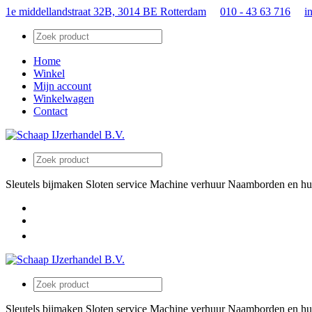
1e middellandstraat 32B, 3014 BE Rotterdam
010 - 43 63 716
i
Home
Winkel
Mijn account
Winkelwagen
Contact
Sleutels bijmaken
Sloten service
Machine verhuur
Naamborden en hu
Sleutels bijmaken
Sloten service
Machine verhuur
Naamborden en hu