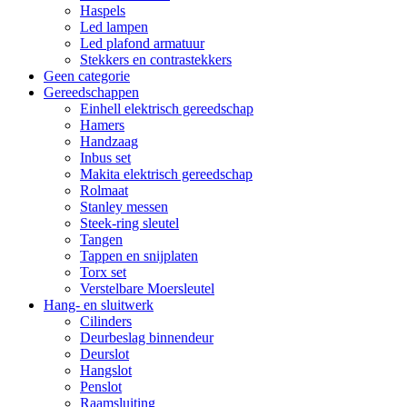
Haspels
Led lampen
Led plafond armatuur
Stekkers en contrastekkers
Geen categorie
Gereedschappen
Einhell elektrisch gereedschap
Hamers
Handzaag
Inbus set
Makita elektrisch gereedschap
Rolmaat
Stanley messen
Steek-ring sleutel
Tangen
Tappen en snijplaten
Torx set
Verstelbare Moersleutel
Hang- en sluitwerk
Cilinders
Deurbeslag binnendeur
Deurslot
Hangslot
Penslot
Raamsluiting