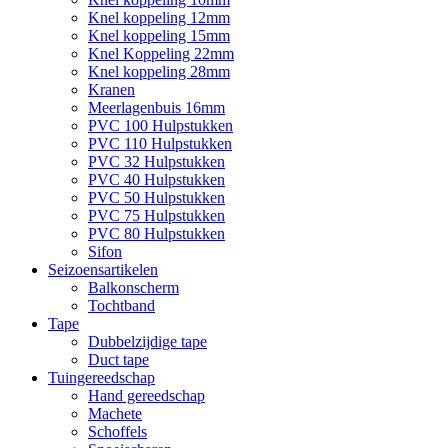
Knel koppeling 12mm
Knel koppeling 15mm
Knel Koppeling 22mm
Knel koppeling 28mm
Kranen
Meerlagenbuis 16mm
PVC 100 Hulpstukken
PVC 110 Hulpstukken
PVC 32 Hulpstukken
PVC 40 Hulpstukken
PVC 50 Hulpstukken
PVC 75 Hulpstukken
PVC 80 Hulpstukken
Sifon
Seizoensartikelen
Balkonscherm
Tochtband
Tape
Dubbelzijdige tape
Duct tape
Tuingereedschap
Hand gereedschap
Machete
Schoffels