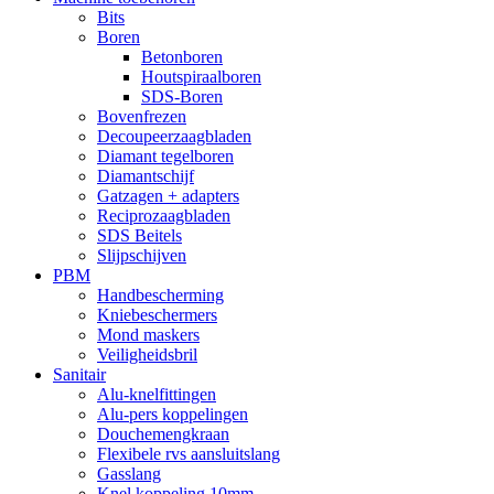
Bits
Boren
Betonboren
Houtspiraalboren
SDS-Boren
Bovenfrezen
Decoupeerzaagbladen
Diamant tegelboren
Diamantschijf
Gatzagen + adapters
Reciprozaagbladen
SDS Beitels
Slijpschijven
PBM
Handbescherming
Kniebeschermers
Mond maskers
Veiligheidsbril
Sanitair
Alu-knelfittingen
Alu-pers koppelingen
Douchemengkraan
Flexibele rvs aansluitslang
Gasslang
Knel koppeling 10mm