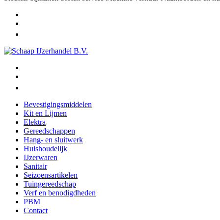
Bevestigingsmiddelen
Kit en Lijmen
Elektra
Gereedschappen
Hang- en sluitwerk
Huishoudelijk
IJzerwaren
Sanitair
Seizoensartikelen
Tuingereedschap
Verf en benodigdheden
PBM
Contact