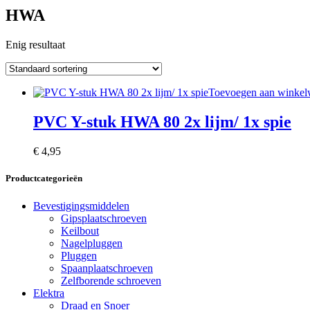
HWA
Enig resultaat
Toevoegen aan winke
PVC Y-stuk HWA 80 2x lijm/ 1x spie
€
4,95
Productcategorieën
Bevestigingsmiddelen
Gipsplaatschroeven
Keilbout
Nagelpluggen
Pluggen
Spaanplaatschroeven
Zelfborende schroeven
Elektra
Draad en Snoer