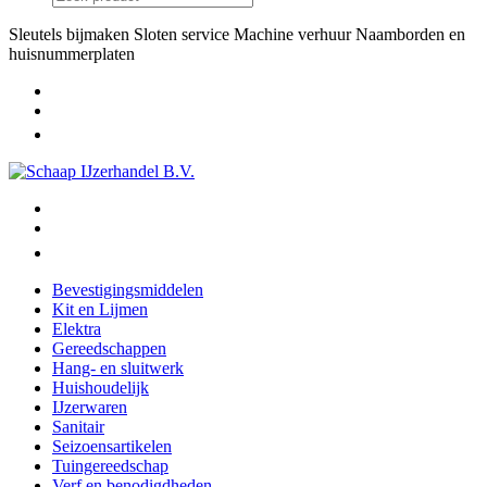
Sleutels bijmaken
Sloten service
Machine verhuur
Naamborden en
huisnummerplaten
Bevestigingsmiddelen
Kit en Lijmen
Elektra
Gereedschappen
Hang- en sluitwerk
Huishoudelijk
IJzerwaren
Sanitair
Seizoensartikelen
Tuingereedschap
Verf en benodigdheden