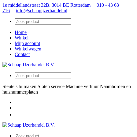
1e middellandstraat 32B, 3014 BE Rotterdam
010 - 43 63
716
info@schaapijzerhandel.nl
Home
Winkel
Mijn account
Winkelwagen
Contact
Sleutels bijmaken
Sloten service
Machine verhuur
Naamborden en
huisnummerplaten