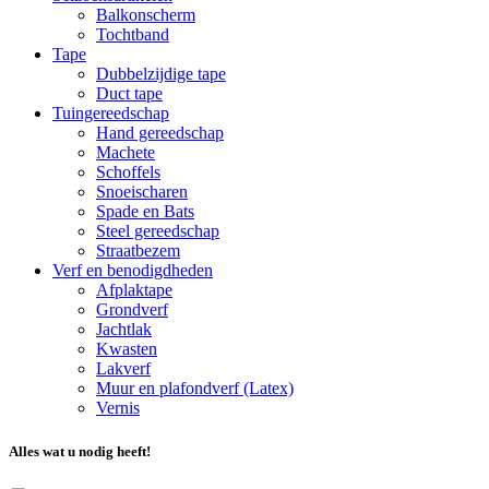
Balkonscherm
Tochtband
Tape
Dubbelzijdige tape
Duct tape
Tuingereedschap
Hand gereedschap
Machete
Schoffels
Snoeischaren
Spade en Bats
Steel gereedschap
Straatbezem
Verf en benodigdheden
Afplaktape
Grondverf
Jachtlak
Kwasten
Lakverf
Muur en plafondverf (Latex)
Vernis
Alles wat u nodig heeft!