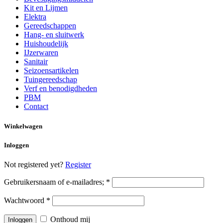
Kit en Lijmen
Elektra
Gereedschappen
Hang- en sluitwerk
Huishoudelijk
IJzerwaren
Sanitair
Seizoensartikelen
Tuingereedschap
Verf en benodigdheden
PBM
Contact
Winkelwagen
Inloggen
Not registered yet?
Register
Gebruikersnaam of e-mailadres;
*
Wachtwoord
*
Onthoud mij