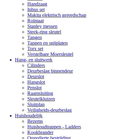
Handzaag
Inbus set
Makita elektrisch gereedschap
Rolmaat
Stanley messen
Steek-ring sleutel
Tangen
Tappen en snijplaten
Torx set
Verstelbare Moersleutel
Hang- en sluitwerk
Cilinders
Deurbeslag binnendeur
Deurslot
Hangslot
Penslot
Raamsluiting
Sleutelkluizen
Sluitplan
Veiligheids-deurbeslag
Huishoudelijk
Bezems
Huishoudtrappen - Ladders
Kookbrander
Ongedierte bestrijding