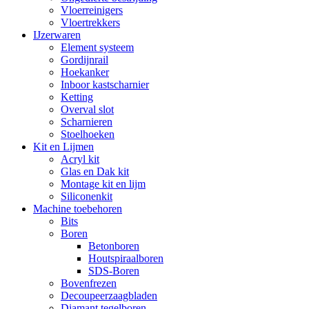
Vloerreinigers
Vloertrekkers
IJzerwaren
Element systeem
Gordijnrail
Hoekanker
Inboor kastscharnier
Ketting
Overval slot
Scharnieren
Stoelhoeken
Kit en Lijmen
Acryl kit
Glas en Dak kit
Montage kit en lijm
Siliconenkit
Machine toebehoren
Bits
Boren
Betonboren
Houtspiraalboren
SDS-Boren
Bovenfrezen
Decoupeerzaagbladen
Diamant tegelboren