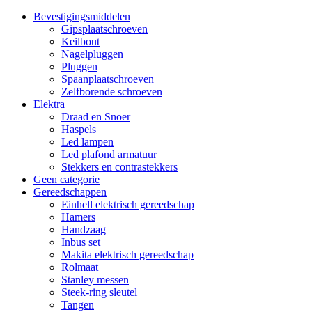
Bevestigingsmiddelen
Gipsplaatschroeven
Keilbout
Nagelpluggen
Pluggen
Spaanplaatschroeven
Zelfborende schroeven
Elektra
Draad en Snoer
Haspels
Led lampen
Led plafond armatuur
Stekkers en contrastekkers
Geen categorie
Gereedschappen
Einhell elektrisch gereedschap
Hamers
Handzaag
Inbus set
Makita elektrisch gereedschap
Rolmaat
Stanley messen
Steek-ring sleutel
Tangen