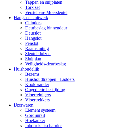
Tappen en snijplaten
Torx set
Verstelbare Moersleutel
Hang- en sluitwerk
Cilinders
Deurbeslag binnendeur
Deurslot
Hangslot
Penslot
Raamsluiting
Sleutelkluizen
Sluitplan
Veiligheids-deurbeslag
Huishoudelijk
Bezems
Huishoudtrappen - Ladders
Kookbrander
Ongedierte bestrijding
Vloerreinigers
Vloertrekkers
IJzerwaren
Element systeem
Gordijnrail
Hoekanker
Inboor kastscharnier