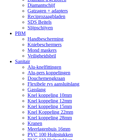
Diamantschijf
Gatzagen + adapters
Reciprozaagbladen
SDS Beitels
Slijpschijven
PBM
Handbescherming
Kniebeschermers
Mond maskers
Veiligheidsbril
Sanitair
Alu-knelfittingen
Alu-pers koppelingen
Douchemengkraan
Flexibele rvs aansluitslang
Gasslang
Knel koppeling 10mm
Knel koppeling 12mm
Knel koppeling 15mm
Knel Koppeling 22mm
Knel koppeling 28mm
Kranen
Meerlagenbuis 16mm
PVC 100 Hulpstukken