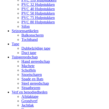
PVC 110 Hulpstukken
PVC 32 Hulpstukken
PVC 40 Hulpstukken
PVC 50 Hulpstukken
PVC 75 Hulpstukken
PVC 80 Hulpstukken
Sifon
Seizoensartikelen
Balkonscherm
Tochtband
Tape
Dubbelzijdige tape
Duct tape
Tuingereedschap
Hand gereedschap
Machete
Schoffels
Snoeischaren
Spade en Bats
Steel gereedschap
Straatbezem
Verf en benodigdheden
Afplaktape
Grondverf
Jachtlak