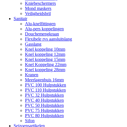
Kniebeschermers
Mond maskers
Veiligheidsbril
Sanitair
Alu-knelfittingen
Alu-pers koppelingen
Douchemengkraan
Flexibele rvs aansluitslang
Gasslang
Knel koppeling 10mm
Knel koppeling 12mm
Knel koppeling 15mm
Knel Koppeling 22mm
Knel koppeling 28mm
Kranen
Meerlagenbuis 16mm
PVC 100 Hulpstukken
PVC 110 Hulpstukken
PVC 32 Hulpstukken
PVC 40 Hulpstukken
PVC 50 Hulpstukken
PVC 75 Hulpstukken
PVC 80 Hulpstukken
Sifon
Seizoensartikelen