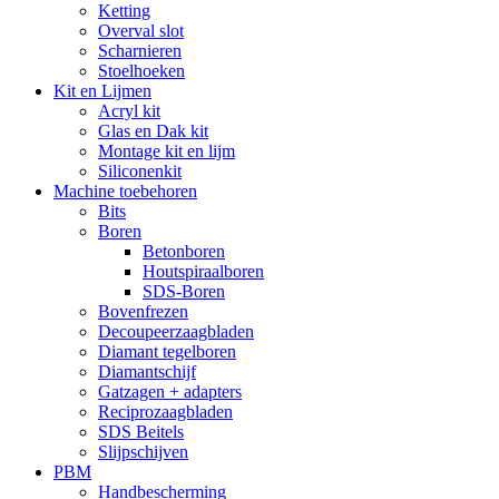
Ketting
Overval slot
Scharnieren
Stoelhoeken
Kit en Lijmen
Acryl kit
Glas en Dak kit
Montage kit en lijm
Siliconenkit
Machine toebehoren
Bits
Boren
Betonboren
Houtspiraalboren
SDS-Boren
Bovenfrezen
Decoupeerzaagbladen
Diamant tegelboren
Diamantschijf
Gatzagen + adapters
Reciprozaagbladen
SDS Beitels
Slijpschijven
PBM
Handbescherming