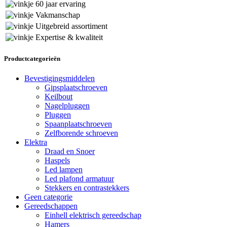
60 jaar ervaring
Vakmanschap
Uitgebreid assortiment
Expertise & kwaliteit
Productcategorieën
Bevestigingsmiddelen
Gipsplaatschroeven
Keilbout
Nagelpluggen
Pluggen
Spaanplaatschroeven
Zelfborende schroeven
Elektra
Draad en Snoer
Haspels
Led lampen
Led plafond armatuur
Stekkers en contrastekkers
Geen categorie
Gereedschappen
Einhell elektrisch gereedschap
Hamers