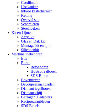
Gordijnrail
Hoekanker
Inboor kastscharnier
Ketting
Overval slot
Scharnieren
Stoelhoeken
Kit en Lijmen
Acryl kit
Glas en Dak kit
Montage kit en lijm
Siliconenkit
Machine toebehoren
Bits
Boren
Betonboren
Houtspiraalboren
SDS-Boren
Bovenfrezen
Decoupeerzaagbladen
Diamant tegelboren
Diamantschijf
Gatzagen + adapters
Reciprozaagbladen
SDS Beitels