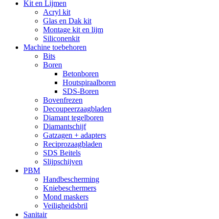
Kit en Lijmen
Acryl kit
Glas en Dak kit
Montage kit en lijm
Siliconenkit
Machine toebehoren
Bits
Boren
Betonboren
Houtspiraalboren
SDS-Boren
Bovenfrezen
Decoupeerzaagbladen
Diamant tegelboren
Diamantschijf
Gatzagen + adapters
Reciprozaagbladen
SDS Beitels
Slijpschijven
PBM
Handbescherming
Kniebeschermers
Mond maskers
Veiligheidsbril
Sanitair