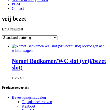
PBM
Contact
vrij bezet
Enig resultaat
Toevoegen aan
winkelwagen
Nemef Badkamer/WC slot (vrij/bezet
slot)
€
26,49
Productcategorieën
Bevestigingsmiddelen
Gipsplaatschroeven
Keilbout