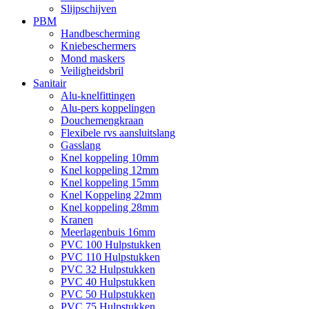
Slijpschijven
PBM
Handbescherming
Kniebeschermers
Mond maskers
Veiligheidsbril
Sanitair
Alu-knelfittingen
Alu-pers koppelingen
Douchemengkraan
Flexibele rvs aansluitslang
Gasslang
Knel koppeling 10mm
Knel koppeling 12mm
Knel koppeling 15mm
Knel Koppeling 22mm
Knel koppeling 28mm
Kranen
Meerlagenbuis 16mm
PVC 100 Hulpstukken
PVC 110 Hulpstukken
PVC 32 Hulpstukken
PVC 40 Hulpstukken
PVC 50 Hulpstukken
PVC 75 Hulpstukken