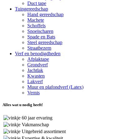
Duct tape
Tuingereedschap
Hand gereedschap
Machete
Schoffels
Snoeischaren
Spade en Bats
Steel gereedschap
Straatbezem
Verf en benodigdheden
Afplaktape
Grondverf
Jachtlak
Kwasten
Lakverf
Muur en plafondverf (Latex)
Vernis
Alles wat u nodig heeft!
60 jaar ervaring
Vakmanschap
Uitgebreid assortiment
Expertise & kwaliteit