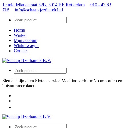
1e middellandstraat 32B, 3014 BE Rotterdam
010 - 43 63
716
info@schaapijzerhandel.nl
Home
Winkel
Mijn account
Winkelwagen
Contact
Sleutels bijmaken
Sloten service
Machine verhuur
Naamborden en
huisnummerplaten