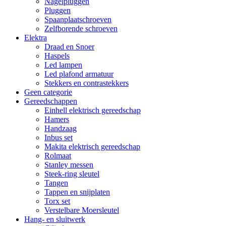
Nagelpluggen
Pluggen
Spaanplaatschroeven
Zelfborende schroeven
Elektra
Draad en Snoer
Haspels
Led lampen
Led plafond armatuur
Stekkers en contrastekkers
Geen categorie
Gereedschappen
Einhell elektrisch gereedschap
Hamers
Handzaag
Inbus set
Makita elektrisch gereedschap
Rolmaat
Stanley messen
Steek-ring sleutel
Tangen
Tappen en snijplaten
Torx set
Verstelbare Moersleutel
Hang- en sluitwerk