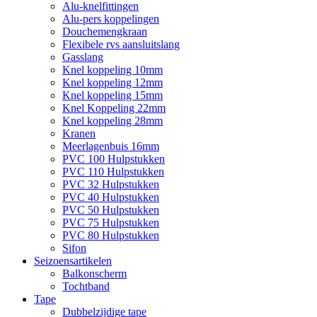
Alu-knelfittingen
Alu-pers koppelingen
Douchemengkraan
Flexibele rvs aansluitslang
Gasslang
Knel koppeling 10mm
Knel koppeling 12mm
Knel koppeling 15mm
Knel Koppeling 22mm
Knel koppeling 28mm
Kranen
Meerlagenbuis 16mm
PVC 100 Hulpstukken
PVC 110 Hulpstukken
PVC 32 Hulpstukken
PVC 40 Hulpstukken
PVC 50 Hulpstukken
PVC 75 Hulpstukken
PVC 80 Hulpstukken
Sifon
Seizoensartikelen
Balkonscherm
Tochtband
Tape
Dubbelzijdige tape