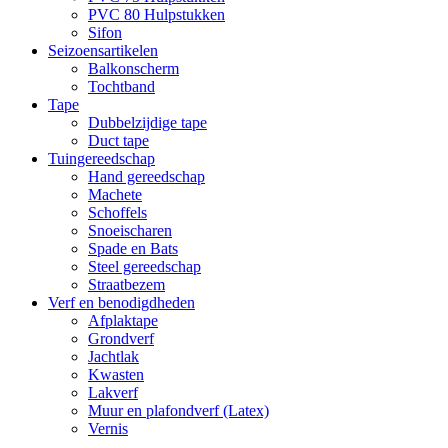
PVC 80 Hulpstukken
Sifon
Seizoensartikelen
Balkonscherm
Tochtband
Tape
Dubbelzijdige tape
Duct tape
Tuingereedschap
Hand gereedschap
Machete
Schoffels
Snoeischaren
Spade en Bats
Steel gereedschap
Straatbezem
Verf en benodigdheden
Afplaktape
Grondverf
Jachtlak
Kwasten
Lakverf
Muur en plafondverf (Latex)
Vernis