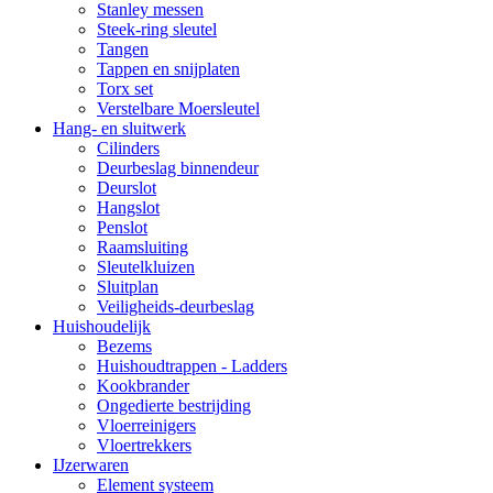
Stanley messen
Steek-ring sleutel
Tangen
Tappen en snijplaten
Torx set
Verstelbare Moersleutel
Hang- en sluitwerk
Cilinders
Deurbeslag binnendeur
Deurslot
Hangslot
Penslot
Raamsluiting
Sleutelkluizen
Sluitplan
Veiligheids-deurbeslag
Huishoudelijk
Bezems
Huishoudtrappen - Ladders
Kookbrander
Ongedierte bestrijding
Vloerreinigers
Vloertrekkers
IJzerwaren
Element systeem