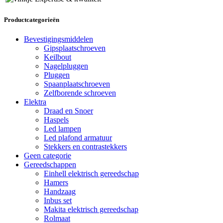
Productcategorieën
Bevestigingsmiddelen
Gipsplaatschroeven
Keilbout
Nagelpluggen
Pluggen
Spaanplaatschroeven
Zelfborende schroeven
Elektra
Draad en Snoer
Haspels
Led lampen
Led plafond armatuur
Stekkers en contrastekkers
Geen categorie
Gereedschappen
Einhell elektrisch gereedschap
Hamers
Handzaag
Inbus set
Makita elektrisch gereedschap
Rolmaat