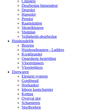
Cilinders
Deurbeslag binnendeur
Deurslot
Hangslot
Penslot
Raamsluiting
Sleutelkluizen
Sluitplan
Veiligheids-deurbeslag
Huishoudelijk
Bezems
Huishoudtrappen - Ladders
Kookbrander
Ongedierte bestrijding
Vloerreinigers
Vloertrekkers
IJzerwaren
Element systeem
Gordijnrail
Hoekanker
Inboor kastscharnier
Ketting
Overval slot
Scharnieren
Stoelhoeken