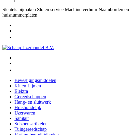
Sleutels bijmaken
Sloten service
Machine verhuur
Naamborden en
huisnummerplaten
Bevestigingsmiddelen
Kit en Lijmen
Elektra
Gereedschappen
Hang- en sluitwerk
Huishoudelijk
IJzerwaren
Sanitair
Seizoensartikelen
Tuingereedschap
Verf en benodigdheden