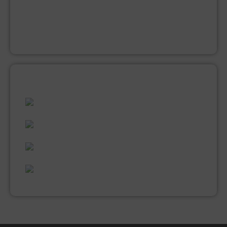
KWASTEN
LAKVERF
MUUR EN PLAFONDVERF (LATEX)
VERNIS
ALLES WAT U NODIG HEEFT!
60 JAAR ERVARING
VAKMANSCHAP
UITGEBREID ASSORTIMENT
EXPERTISE & KWALITEIT