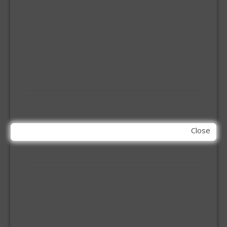
HOEKANKER
INBOOR KASTSCHARNIER
KETTING
OVERVAL SLOT
SCHARNIEREN
STOELHOEKEN
KIT EN LIJMEN
ACRYL KIT
GLAS EN DAK KIT
MONTAGE KIT EN LIJM
Close
SILICONENKIT
MACHINE TOEBEHOREN
BITS
BOREN
BETONBOREN
HOUTSPIRAALBOREN
SDS-BOREN