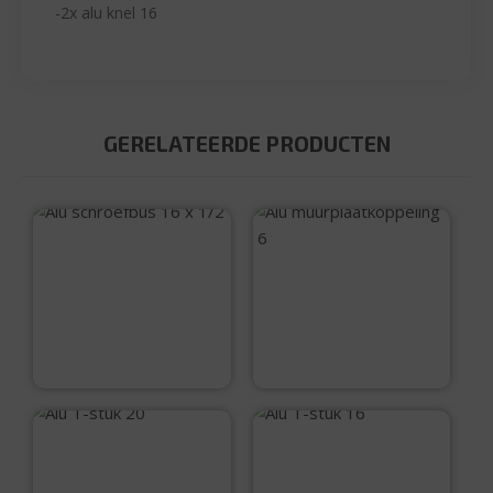
-2x alu knel 16
GERELATEERDE PRODUCTEN
Alu schroefbus 16 x
1/2
Alu
muurplaatkoppelin
g 16
€
6,95
€
8,25
Alu T-stuk 20
Alu T-stuk 16