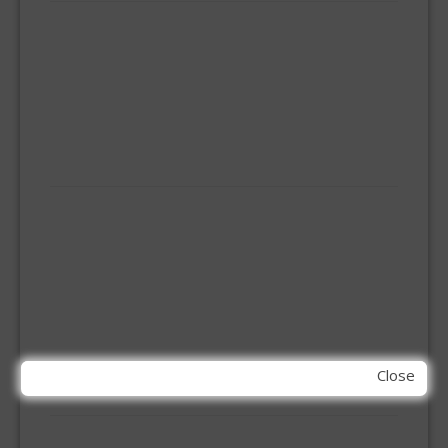
BEZEMS
HUISHOUDTRAPPEN - LADDERS
KOOKBRANDER
ONGEDIERTE BESTRIJDING
VLOERREINIGERS
VLOERTREKKERS
IJZERWAREN
ELEMENT SYSTEEM
GORDIJNRAIL
HOEKANKER
INBOOR KASTSCHARNIER
KETTING
OVERVAL SLOT
SCHARNIEREN
STOELHOEKEN
Close
KIT EN LIJMEN
ACRYL KIT