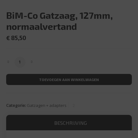
BiM-Co Gatzaag, 127mm,
normaalvertand
€
85,50
BiM-Co Gatzaag, 127mm, normaalvertand aantal
TOEVOEGEN AAN WINKELWAGEN
Categorie:
Gatzagen + adapters
BESCHRIJVING