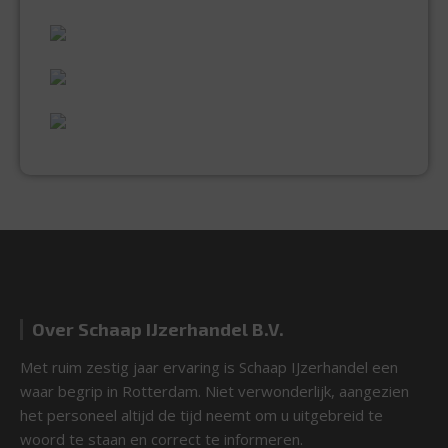
60 JAAR ERVARING
VAKMANSCHAP
UITGEBREID ASSORTIMENT
EXPERTISE & KWALITEIT
Over Schaap IJzerhandel B.V.
Met ruim zestig jaar ervaring is Schaap IJzerhandel een
waar begrip in Rotterdam. Niet verwonderlijk, aangezien
het personeel altijd de tijd neemt om u uitgebreid te
woord te staan en correct te informeren.