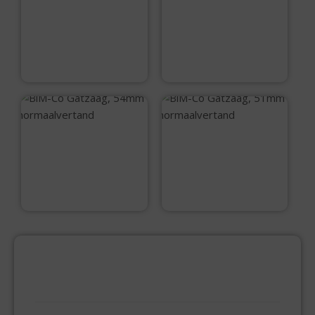
BiM-Co Gatzaag,
BiM-Co Gatzaag,
25mm
22mm
normaalvertand
normaalvertand
€
13,50
€
12,65
BiM-Co Gatzaag,
BiM-Co Gatzaag,
54mm
51mm
normaalvertand
normaalvertand
€
21,99
€
17,65
PRODUCTCATEGORIEËN
BEVESTIGINGSMIDDELEN