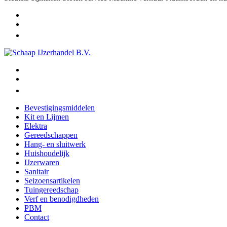
Bevestigingsmiddelen
Kit en Lijmen
Elektra
Gereedschappen
Hang- en sluitwerk
Huishoudelijk
IJzerwaren
Sanitair
Seizoensartikelen
Tuingereedschap
Verf en benodigdheden
PBM
Contact