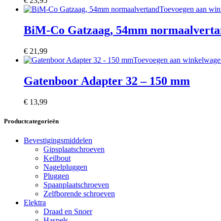
€
23,95
Toevoegen aan wi
BiM-Co Gatzaag, 54mm normaalverta
€
21,99
Toevoegen aan winkelwage
Gatenboor Adapter 32 – 150 mm
€
13,99
Productcategorieën
Bevestigingsmiddelen
Gipsplaatschroeven
Keilbout
Nagelpluggen
Pluggen
Spaanplaatschroeven
Zelfborende schroeven
Elektra
Draad en Snoer
Haspels