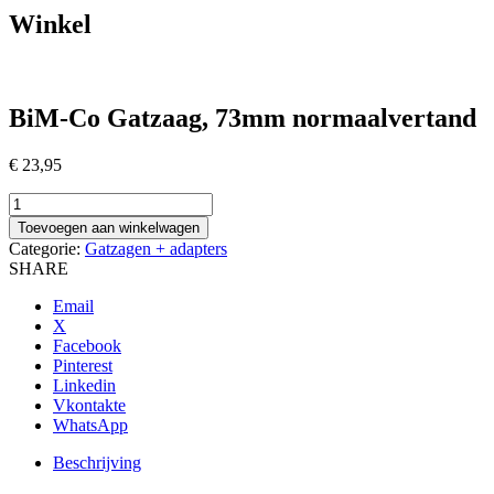
Winkel
BiM-Co Gatzaag, 73mm normaalvertand
€
23,95
BiM-
Co
Toevoegen aan winkelwagen
Gatzaag,
Categorie:
Gatzagen + adapters
73mm
SHARE
normaalvertand
aantal
Email
X
Facebook
Pinterest
Linkedin
Vkontakte
WhatsApp
Beschrijving