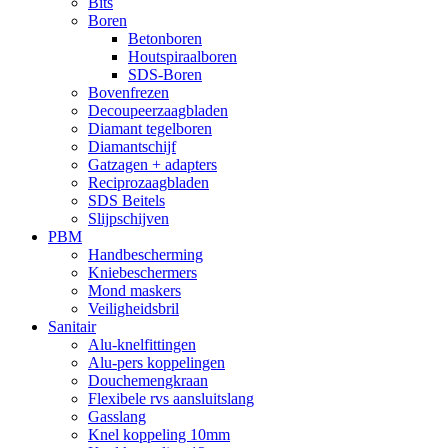
Bits
Boren
Betonboren
Houtspiraalboren
SDS-Boren
Bovenfrezen
Decoupeerzaagbladen
Diamant tegelboren
Diamantschijf
Gatzagen + adapters
Reciprozaagbladen
SDS Beitels
Slijpschijven
PBM
Handbescherming
Kniebeschermers
Mond maskers
Veiligheidsbril
Sanitair
Alu-knelfittingen
Alu-pers koppelingen
Douchemengkraan
Flexibele rvs aansluitslang
Gasslang
Knel koppeling 10mm