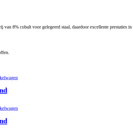
j van 8% cobalt voor gelegeerd staal, daardoor excellente prestaties in 
offen.
nkelwagen
nd
nkelwagen
nd