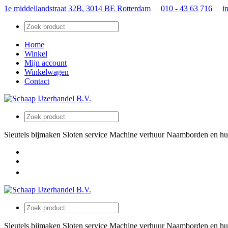
1e middellandstraat 32B, 3014 BE Rotterdam
010 - 43 63 716
i
Home
Winkel
Mijn account
Winkelwagen
Contact
Sleutels bijmaken
Sloten service
Machine verhuur
Naamborden en hu
Sleutels bijmaken
Sloten service
Machine verhuur
Naamborden en hu