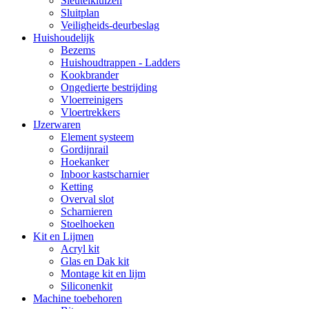
Sleutelkluizen
Sluitplan
Veiligheids-deurbeslag
Huishoudelijk
Bezems
Huishoudtrappen - Ladders
Kookbrander
Ongedierte bestrijding
Vloerreinigers
Vloertrekkers
IJzerwaren
Element systeem
Gordijnrail
Hoekanker
Inboor kastscharnier
Ketting
Overval slot
Scharnieren
Stoelhoeken
Kit en Lijmen
Acryl kit
Glas en Dak kit
Montage kit en lijm
Siliconenkit
Machine toebehoren