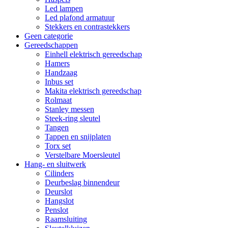
Led lampen
Led plafond armatuur
Stekkers en contrastekkers
Geen categorie
Gereedschappen
Einhell elektrisch gereedschap
Hamers
Handzaag
Inbus set
Makita elektrisch gereedschap
Rolmaat
Stanley messen
Steek-ring sleutel
Tangen
Tappen en snijplaten
Torx set
Verstelbare Moersleutel
Hang- en sluitwerk
Cilinders
Deurbeslag binnendeur
Deurslot
Hangslot
Penslot
Raamsluiting