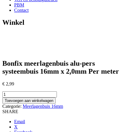
PBM
Contact
Winkel
Bonfix meerlagenbuis alu-pers
systeembuis 16mm x 2,0mm Per meter
€
2,99
Bonfix
meerlagenbuis
Toevoegen aan winkelwagen
alu-
Categorie:
Meerlagenbuis 16mm
pers
SHARE
systeembuis
16mm
Email
x
X
2,0mm