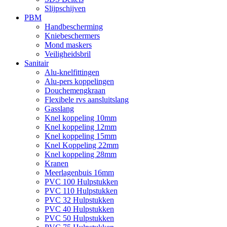
Slijpschijven
PBM
Handbescherming
Kniebeschermers
Mond maskers
Veiligheidsbril
Sanitair
Alu-knelfittingen
Alu-pers koppelingen
Douchemengkraan
Flexibele rvs aansluitslang
Gasslang
Knel koppeling 10mm
Knel koppeling 12mm
Knel koppeling 15mm
Knel Koppeling 22mm
Knel koppeling 28mm
Kranen
Meerlagenbuis 16mm
PVC 100 Hulpstukken
PVC 110 Hulpstukken
PVC 32 Hulpstukken
PVC 40 Hulpstukken
PVC 50 Hulpstukken