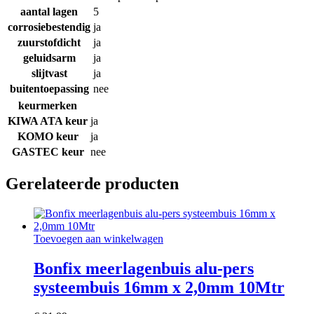
aantal lagen
5
corrosiebestendig
ja
zuurstofdicht
ja
geluidsarm
ja
slijtvast
ja
buitentoepassing
nee
keurmerken
KIWA ATA keur
ja
KOMO keur
ja
GASTEC keur
nee
Gerelateerde producten
Toevoegen aan winkelwagen
Bonfix meerlagenbuis alu-pers
systeembuis 16mm x 2,0mm 10Mtr