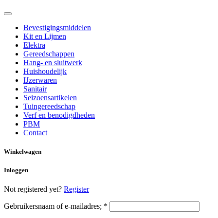
Bevestigingsmiddelen
Kit en Lijmen
Elektra
Gereedschappen
Hang- en sluitwerk
Huishoudelijk
IJzerwaren
Sanitair
Seizoensartikelen
Tuingereedschap
Verf en benodigdheden
PBM
Contact
Winkelwagen
Inloggen
Not registered yet?
Register
Gebruikersnaam of e-mailadres;
*