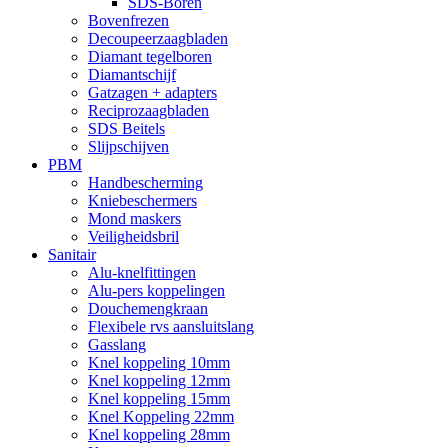
SDS-Boren
Bovenfrezen
Decoupeerzaagbladen
Diamant tegelboren
Diamantschijf
Gatzagen + adapters
Reciprozaagbladen
SDS Beitels
Slijpschijven
PBM
Handbescherming
Kniebeschermers
Mond maskers
Veiligheidsbril
Sanitair
Alu-knelfittingen
Alu-pers koppelingen
Douchemengkraan
Flexibele rvs aansluitslang
Gasslang
Knel koppeling 10mm
Knel koppeling 12mm
Knel koppeling 15mm
Knel Koppeling 22mm
Knel koppeling 28mm