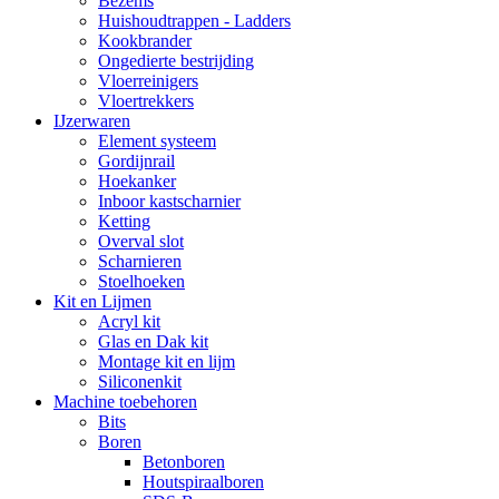
Bezems
Huishoudtrappen - Ladders
Kookbrander
Ongedierte bestrijding
Vloerreinigers
Vloertrekkers
IJzerwaren
Element systeem
Gordijnrail
Hoekanker
Inboor kastscharnier
Ketting
Overval slot
Scharnieren
Stoelhoeken
Kit en Lijmen
Acryl kit
Glas en Dak kit
Montage kit en lijm
Siliconenkit
Machine toebehoren
Bits
Boren
Betonboren
Houtspiraalboren