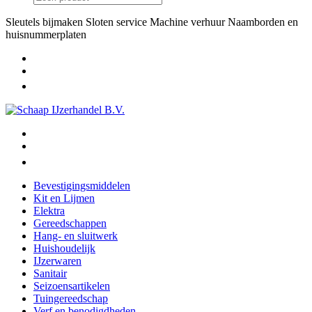
Sleutels bijmaken
Sloten service
Machine verhuur
Naamborden en
huisnummerplaten
Bevestigingsmiddelen
Kit en Lijmen
Elektra
Gereedschappen
Hang- en sluitwerk
Huishoudelijk
IJzerwaren
Sanitair
Seizoensartikelen
Tuingereedschap
Verf en benodigdheden