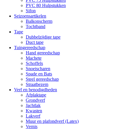
PVC 75 Hulpstukken
PVC 80 Hulpstukken
Sifon
Seizoensartikelen
Balkonscherm
Tochtband
Tape
Dubbelzijdige tape
Duct tape
Tuingereedschap
Hand gereedschap
Machete
Schoffels
Snoeischaren
Spade en Bats
Steel gereedschap
Straatbezem
Verf en benodigdheden
Afplaktape
Grondverf
Jachtlak
Kwasten
Lakverf
Muur en plafondverf (Latex)
Vernis