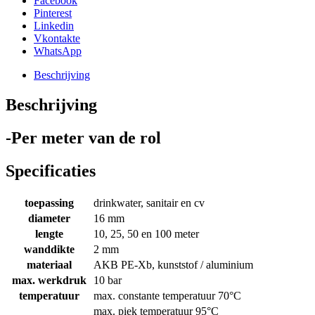
Facebook
Per
Pinterest
meter
Linkedin
aantal
Vkontakte
WhatsApp
Beschrijving
Beschrijving
-Per meter van de rol
Specificaties
toepassing
drinkwater, sanitair en cv
diameter
16 mm
lengte
10, 25, 50 en 100 meter
wanddikte
2 mm
materiaal
AKB PE-Xb, kunststof / aluminium
max. werkdruk
10 bar
temperatuur
max. constante temperatuur 70°C
max. piek temperatuur 95°C