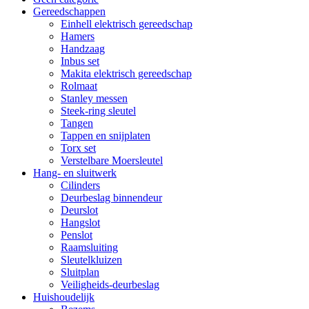
Gereedschappen
Einhell elektrisch gereedschap
Hamers
Handzaag
Inbus set
Makita elektrisch gereedschap
Rolmaat
Stanley messen
Steek-ring sleutel
Tangen
Tappen en snijplaten
Torx set
Verstelbare Moersleutel
Hang- en sluitwerk
Cilinders
Deurbeslag binnendeur
Deurslot
Hangslot
Penslot
Raamsluiting
Sleutelkluizen
Sluitplan
Veiligheids-deurbeslag
Huishoudelijk