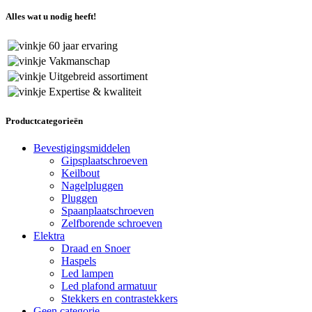
Alles wat u nodig heeft!
60 jaar ervaring
Vakmanschap
Uitgebreid assortiment
Expertise & kwaliteit
Productcategorieën
Bevestigingsmiddelen
Gipsplaatschroeven
Keilbout
Nagelpluggen
Pluggen
Spaanplaatschroeven
Zelfborende schroeven
Elektra
Draad en Snoer
Haspels
Led lampen
Led plafond armatuur
Stekkers en contrastekkers
Geen categorie