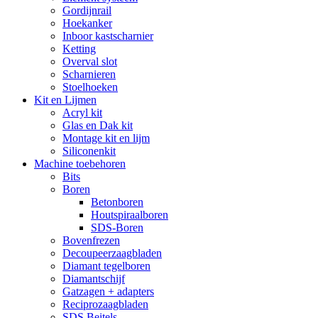
Gordijnrail
Hoekanker
Inboor kastscharnier
Ketting
Overval slot
Scharnieren
Stoelhoeken
Kit en Lijmen
Acryl kit
Glas en Dak kit
Montage kit en lijm
Siliconenkit
Machine toebehoren
Bits
Boren
Betonboren
Houtspiraalboren
SDS-Boren
Bovenfrezen
Decoupeerzaagbladen
Diamant tegelboren
Diamantschijf
Gatzagen + adapters
Reciprozaagbladen
SDS Beitels