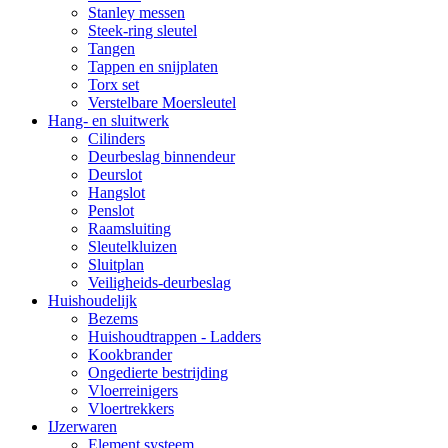
Stanley messen
Steek-ring sleutel
Tangen
Tappen en snijplaten
Torx set
Verstelbare Moersleutel
Hang- en sluitwerk
Cilinders
Deurbeslag binnendeur
Deurslot
Hangslot
Penslot
Raamsluiting
Sleutelkluizen
Sluitplan
Veiligheids-deurbeslag
Huishoudelijk
Bezems
Huishoudtrappen - Ladders
Kookbrander
Ongedierte bestrijding
Vloerreinigers
Vloertrekkers
IJzerwaren
Element systeem