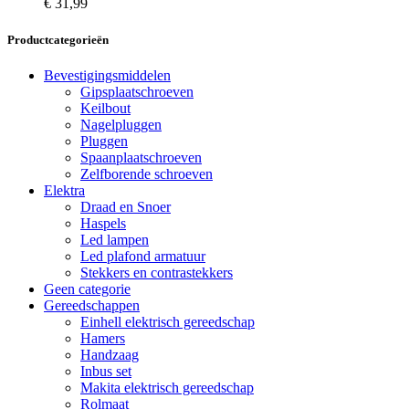
€
31,99
Productcategorieën
Bevestigingsmiddelen
Gipsplaatschroeven
Keilbout
Nagelpluggen
Pluggen
Spaanplaatschroeven
Zelfborende schroeven
Elektra
Draad en Snoer
Haspels
Led lampen
Led plafond armatuur
Stekkers en contrastekkers
Geen categorie
Gereedschappen
Einhell elektrisch gereedschap
Hamers
Handzaag
Inbus set
Makita elektrisch gereedschap
Rolmaat