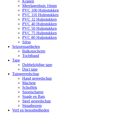
Kranen
Meerlagenbuis 16mm
PVC 100 Hulpstukken
PVC 110 Hulpstukken
PVC 32 Hulpstukken
PVC 40 Hulpstukken
PVC 50 Hulpstukken
PVC 75 Hulpstukken
PVC 80 Hulpstukken
Sifon
Seizoensartikelen
Balkonscherm
Tochtband
Tape
Dubbelzijdige tape
Duct tape
Tuingereedschap
Hand gereedschap
Machete
Schoffels
Snoeischaren
Spade en Bats
Steel gereedschap
Straatbezem
Verf en benodigdheden