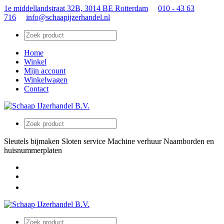
1e middellandstraat 32B, 3014 BE Rotterdam
010 - 43 63
716
info@schaapijzerhandel.nl
Home
Winkel
Mijn account
Winkelwagen
Contact
Sleutels bijmaken
Sloten service
Machine verhuur
Naamborden en
huisnummerplaten