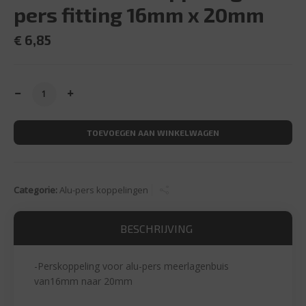
pers fitting 16mm x 20mm
€
6,85
Bonfix rechte koppeling alu-pers fitting 16mm x 20mm aa
TOEVOEGEN AAN WINKELWAGEN
Categorie:
Alu-pers koppelingen
BESCHRIJVING
-Perskoppeling voor alu-pers meerlagenbuis
van16mm naar 20mm