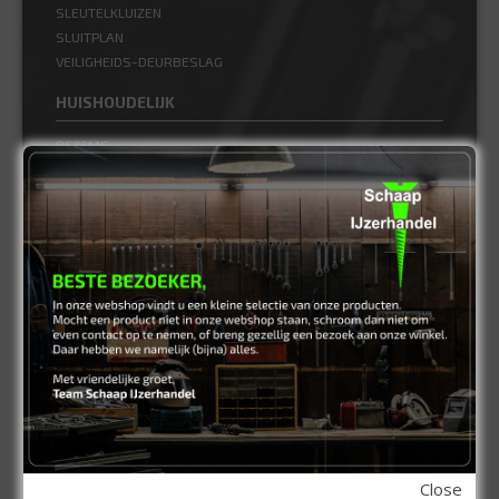
SLEUTELKLUIZEN
SLUITPLAN
VEILIGHEIDS-DEURBESLAG
HUISHOUDELIJK
BEZEMS
HUISHOUDTRAPPEN - LADDERS
KOOKBRANDER
ONGEDIERTE BESTRIJDING
VLOERREINIGERS
VLOERTREKKERS
IJZERWAREN
ELEMENT SYSTEEM
GORDIJNRAIL
HOEKANKER
INBOOR KASTSCHARNIER
KETTING
OVERVAL SLOT
Close
SCHARNIEREN