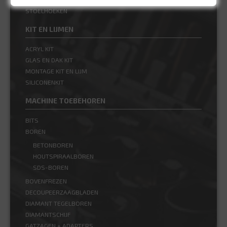
STOELHOEKEN
KIT EN LIJMEN
ACRYL KIT
GLAS EN DAK KIT
MONTAGE KIT EN LIJM
SILICONENKIT
MACHINE TOEBEHOREN
BITS
BOREN
BETONBOREN
HOUTSPIRAALBOREN
SDS-BOREN
BOVENFREZEN
DECOUPEERZAAGBLADEN
DIAMANT TEGELBOREN
DIAMANTSCHIJF
GATZAGEN + ADAPTERS