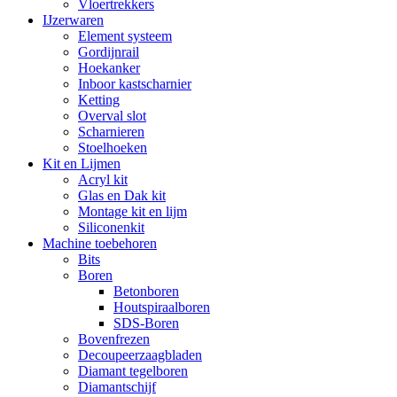
Vloertrekkers
IJzerwaren
Element systeem
Gordijnrail
Hoekanker
Inboor kastscharnier
Ketting
Overval slot
Scharnieren
Stoelhoeken
Kit en Lijmen
Acryl kit
Glas en Dak kit
Montage kit en lijm
Siliconenkit
Machine toebehoren
Bits
Boren
Betonboren
Houtspiraalboren
SDS-Boren
Bovenfrezen
Decoupeerzaagbladen
Diamant tegelboren
Diamantschijf