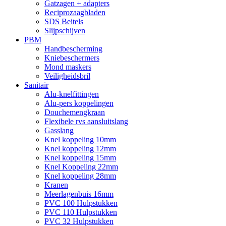
Gatzagen + adapters
Reciprozaagbladen
SDS Beitels
Slijpschijven
PBM
Handbescherming
Kniebeschermers
Mond maskers
Veiligheidsbril
Sanitair
Alu-knelfittingen
Alu-pers koppelingen
Douchemengkraan
Flexibele rvs aansluitslang
Gasslang
Knel koppeling 10mm
Knel koppeling 12mm
Knel koppeling 15mm
Knel Koppeling 22mm
Knel koppeling 28mm
Kranen
Meerlagenbuis 16mm
PVC 100 Hulpstukken
PVC 110 Hulpstukken
PVC 32 Hulpstukken