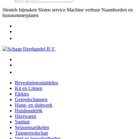
Sleutels bijmaken
Sloten service
Machine verhuur
Naamborden en
huisnummerplaten
Bevestigingsmiddelen
Kit en Lijmen
Elektra
Gereedschappen
Hang- en sluitwerk
Huishoudelijk
IJzerwaren
Sanitair
Seizoensartikelen
Tuingereedschap
Verf en benodigdheden