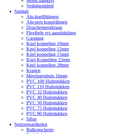
Mond maskers
Veiligheidsbril
Sanitair
Alu-knelfittingen
Alu-pers koppelingen
Douchemengkraan
Flexibele rvs aansluitslang
Gasslang
Knel koppeling 10mm
Knel koppeling 12mm
Knel koppeling 15mm
Knel Koppeling 22mm
Knel koppeling 28mm
Kranen
Meerlagenbuis 16mm
PVC 100 Hulpstukken
PVC 110 Hulpstukken
PVC 32 Hulpstukken
PVC 40 Hulpstukken
PVC 50 Hulpstukken
PVC 75 Hulpstukken
PVC 80 Hulpstukken
Sifon
Seizoensartikelen
Balkonscherm