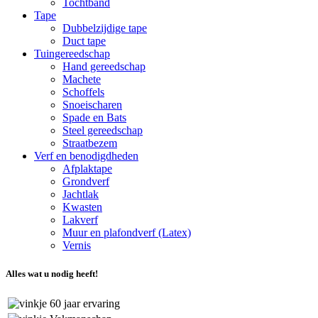
Tochtband
Tape
Dubbelzijdige tape
Duct tape
Tuingereedschap
Hand gereedschap
Machete
Schoffels
Snoeischaren
Spade en Bats
Steel gereedschap
Straatbezem
Verf en benodigdheden
Afplaktape
Grondverf
Jachtlak
Kwasten
Lakverf
Muur en plafondverf (Latex)
Vernis
Alles wat u nodig heeft!
60 jaar ervaring