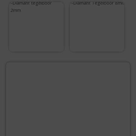
Diamant Tegelboor
8mm
Diamant tegelboor
12mm
€
13,99
€
17,95
PRODUCTCATEGORIEËN
BEVESTIGINGSMIDDELEN
GIPSPLAATSCHROEVEN
KEILBOUT
NAGELPLUGGEN
PLUGGEN
SPAANPLAATSCHROEVEN
ZELFBORENDE SCHROEVEN