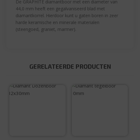
De GRAPHITE diamantboor met een diameter van
44,0 mm heeft een gegalvaniseerd blad met
diamantkorrel. Hierdoor kunt u gaten boren in zeer
harde keramische en minerale materialen
(steengoed, graniet, marmer).
GERELATEERDE PRODUCTEN
Diamant Dozenboor
Diamant tegelboor
32x30mm
10mm
€
23,95
€
15,99