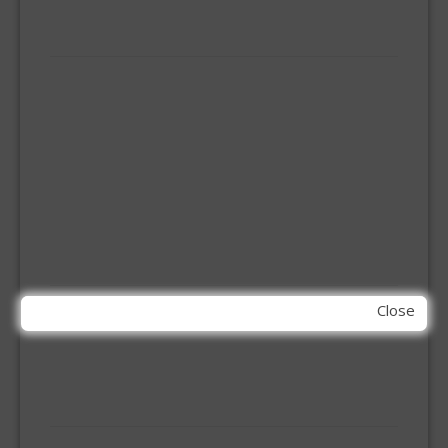
VLOERTREKKERS
IJZERWAREN
ELEMENT SYSTEEM
GORDIJNRAIL
HOEKANKER
INBOOR KASTSCHARNIER
KETTING
OVERVAL SLOT
SCHARNIEREN
STOELHOEKEN
KIT EN LIJMEN
Close
ACRYL KIT
GLAS EN DAK KIT
MONTAGE KIT EN LIJM
SILICONENKIT
MACHINE TOEBEHOREN