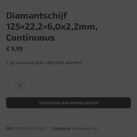
Diamantschijf
125×22,2×6,0x2,2mm,
Continuous
€
9,99
1 op voorraad (kan nabesteld worden)
Diamantschijf 125x22,2x6,0x2,2mm, Continuous aantal
TOEVOEGEN AAN WINKELWAGEN
SKU:
5902062576422
Categorie:
Diamantschijf