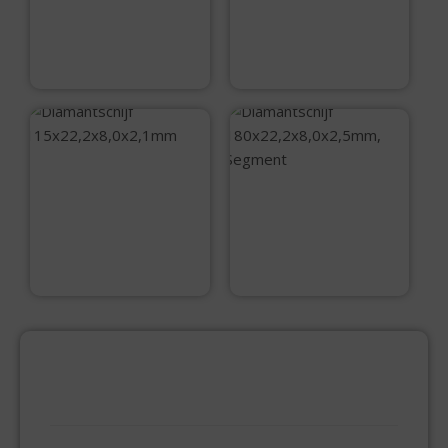
, Continuous
m, Segment
€
9,99
€
9,99
Diamantschijf
115×22,2×8,0x2,1mm
Diamantschijf
180×22,2×8,0x2,5m
m, Segment
€
9,99
€
16,95
PRODUCTCATEGORIEËN
BEVESTIGINGSMIDDELEN
GIPSPLAATSCHROEVEN