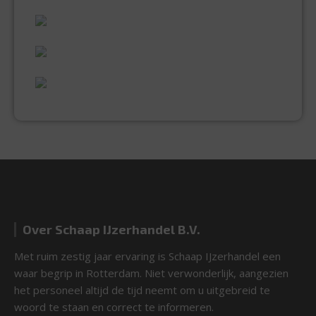
VAKMANSCHAP
UITGEBREID ASSORTIMENT
EXPERTISE & KWALITEIT
Over Schaap IJzerhandel B.V.
Met ruim zestig jaar ervaring is Schaap IJzerhandel een
waar begrip in Rotterdam. Niet verwonderlijk, aangezien
het personeel altijd de tijd neemt om u uitgebreid te
woord te staan en correct te informeren.