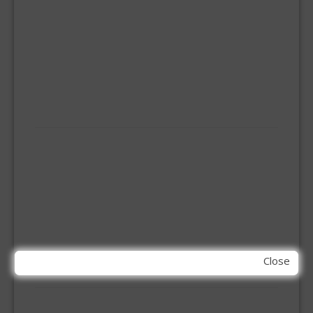
BEZEMS
HUISHOUDTRAPPEN - LADDERS
KOOKBRANDER
ONGEDIERTE BESTRIJDING
VLOERREINIGERS
VLOERTREKKERS
IJZERWAREN
ELEMENT SYSTEEM
GORDIJNRAIL
HOEKANKER
INBOOR KASTSCHARNIER
KETTING
OVERVAL SLOT
SCHARNIEREN
STOELHOEKEN
Close
KIT EN LIJMEN
ACRYL KIT