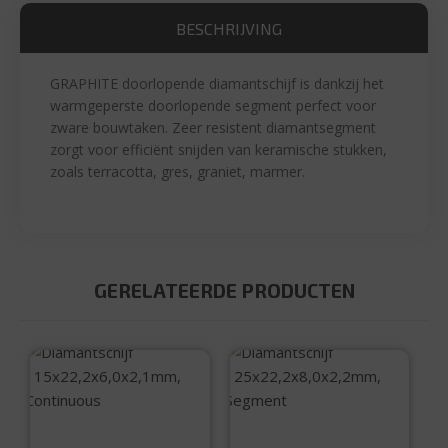
BESCHRIJVING
GRAPHITE doorlopende diamantschijf is dankzij het
warmgeperste doorlopende segment perfect voor
zware bouwtaken. Zeer resistent diamantsegment
zorgt voor efficiënt snijden van keramische stukken,
zoals terracotta, gres, graniet, marmer.
GERELATEERDE PRODUCTEN
Diamantschijf
Diamantschijf
115×22,2×6,0x2,1mm
125×22,2×8,0x2,2m