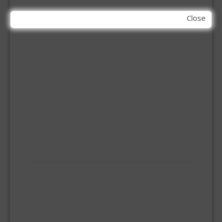
GORDIJNRAIL
HOEKANKER
Close
INBOOR KASTSCHARNIER
KETTING
OVERVAL SLOT
SCHARNIEREN
STOELHOEKEN
KIT EN LIJMEN
ACRYL KIT
GLAS EN DAK KIT
MONTAGE KIT EN LIJM
SILICONENKIT
MACHINE TOEBEHOREN
BITS
BOREN
BETONBOREN
HOUTSPIRAALBOREN
SDS-BOREN