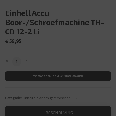
Einhell Accu
Boor-/Schroefmachine TH-
CD 12-2 Li
€
59,95
Einhell Accu Boor-/Schroefmachine TH-CD 12-2 Li aantal
TOEVOEGEN AAN WINKELWAGEN
Categorie:
Einhell elektrisch gereedschap
BESCHRIJVING