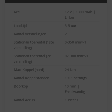
Accu
12 V | 1300 mAh |
Li-Ion
Laadtijd
3-5 uur
Aantal Versnellingen
2
Stationair toerental (1ste
0-350 min^-1
versnelling)
Stationair toerental (2e
0-1300 min^-1
versnelling)
Max. Koppel (hard)
24 Nm
Aantal Koppelstanden
19+1 settings
Boorkop
10 mm |
Enkelwandig
Aantal Accu’s
1 Pieces