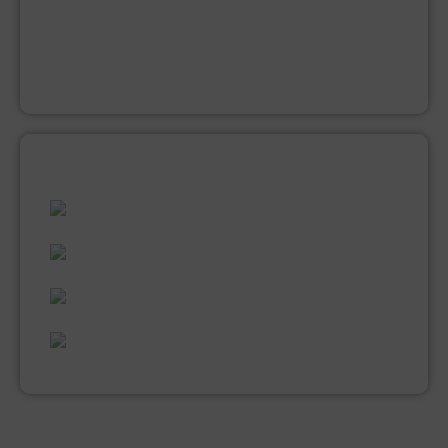
KWASTEN
LAKVERF
MUUR EN PLAFONDVERF (LATEX)
VERNIS
ALLES WAT U NODIG HEEFT!
60 JAAR ERVARING
VAKMANSCHAP
UITGEBREID ASSORTIMENT
EXPERTISE & KWALITEIT