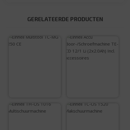
GERELATEERDE PRODUCTEN
Einhell Multitool
TC-MG 250 CE
Einhell Accu
Boor-/Schroefmac
hine TE-CD 12/1 Li
€
69,95
(2×2.0Ah) Incl.
accessoires
€
89,95
Einhell TH-OS 1016
Einhell TC-OS 1520
Multischuurmachin
Vlakschuurmachin
e
e