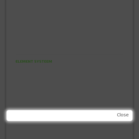
BEZEMS
HUISHOUDTRAPPEN - LADDERS
KOOKBRANDER
ONGEDIERTE BESTRIJDING
VLOERREINIGERS
VLOERTREKKERS
IJZERWAREN
ELEMENT SYSTEEM
GORDIJNRAIL
HOEKANKER
INBOOR KASTSCHARNIER
KETTING
OVERVAL SLOT
SCHARNIEREN
STOELHOEKEN
Close
KIT EN LIJMEN
ACRYL KIT