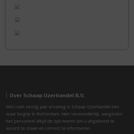
VAKMANSCHAP
UITGEBREID ASSORTIMENT
EXPERTISE & KWALITEIT
Over Schaap IJzerhandel B.V.
Met ruim zestig jaar ervaring is Schaap IJzerhandel een
waar begrip in Rotterdam. Niet verwonderlijk, aangezien
het personeel altijd de tijd neemt om u uitgebreid te
woord te staan en correct te informeren.