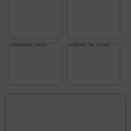
Scharnier
reparatieplaat
90×90 RVS
€
7,80
€
2,45
Stoelhoek 25×25
Element rail 150cm
€
0,20
€
6,90
PRODUCTCATEGORIEËN
BEVESTIGINGSMIDDELEN
GIPSPLAATSCHROEVEN