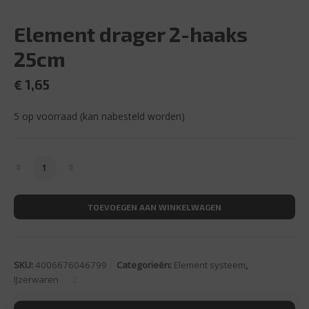
Element drager 2-haaks
25cm
€
1,65
5 op voorraad (kan nabesteld worden)
Element drager 2-haaks 25cm aantal
TOEVOEGEN AAN WINKELWAGEN
SKU:
4006676046799
Categorieën:
Element systeem
,
IJzerwaren