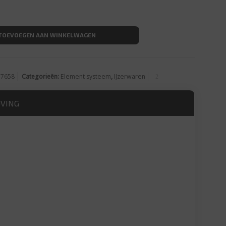
ager 2-haaks 50cm aantal
TOEVOEGEN AAN WINKELWAGEN
57658
Categorieën:
Element systeem
,
IJzerwaren
JVING