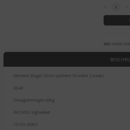
Element dr
SKU:
40066760
BESCHRI
-Element drager 50cm systeem 50 enkel 2-haaks
-Staal
-Draagvermogen 60kg
-RAL9003 signaalwit
-10105-00801