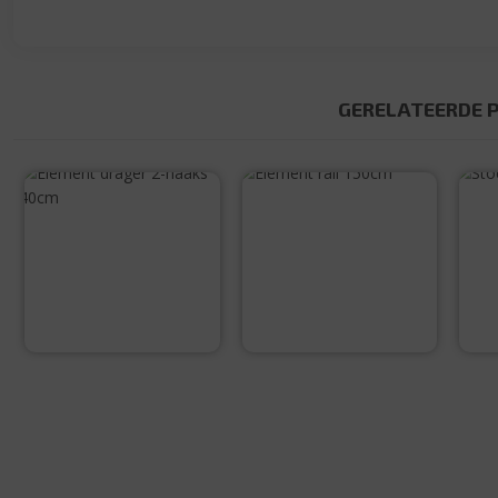
GERELATEERDE 
Element rail
S
150cm
Element drager
2-haaks 40cm
€
6,90
€
2,45