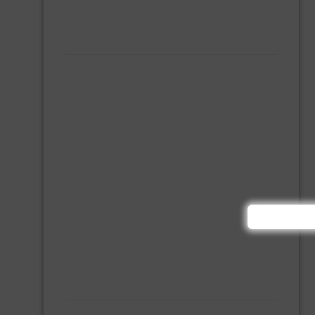
MONTAGE KIT EN LIJM
SILICONENKIT
MACHINE TOEBEHOREN
BITS
BOREN
BETONBOREN
HOUTSPIRAALBOREN
SDS-BOREN
BOVENFREZEN
DECOUPEERZAAGBLADEN
DIAMANT TEGELBOREN
DIAMANTSCHIJF
GATZAGEN + ADAPTERS
RECIPROZAAGBLADEN
SDS BEITELS
SLIJPSCHIJVEN
PBM