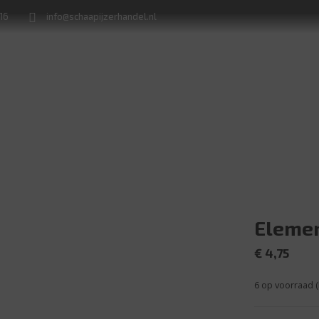
716
info@schaapijzerhandel.nl
Winkel
Machine verhuur
Naamborden en huisnummerplaten
Elemen
€
4,75
6 op voorraad 