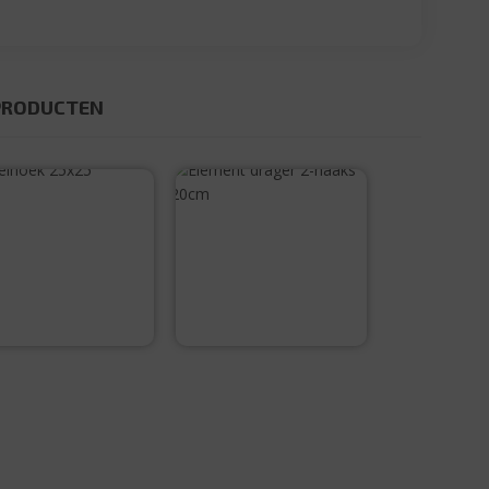
PRODUCTEN
toelhoek 25×25
Element drager
2-haaks 20cm
€
0,20
€
1,25