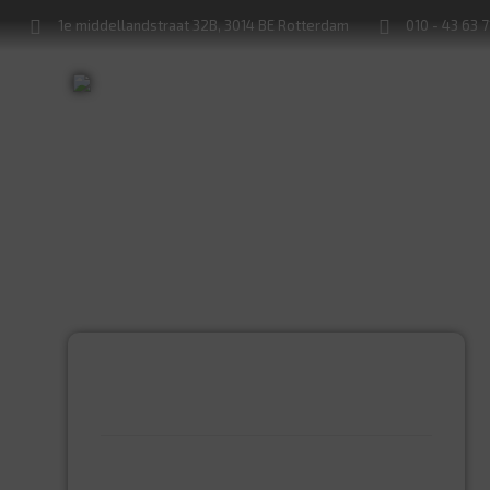
1e middellandstraat 32B, 3014 BE Rotterdam
010 - 43 63 
Sleutels bijmaken
Sloten service
PRODUCTCATEGORIEËN
BEVESTIGINGSMIDDELEN
GIPSPLAATSCHROEVEN
KEILBOUT