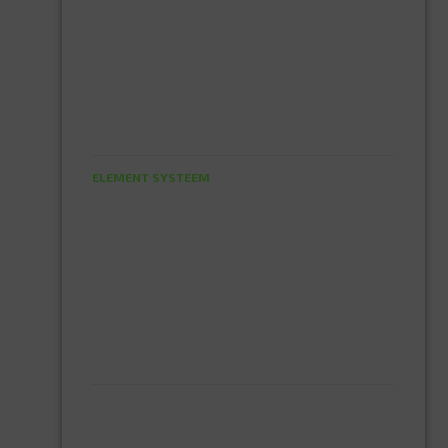
HUISHOUDTRAPPEN - LADDERS
KOOKBRANDER
ONGEDIERTE BESTRIJDING
VLOERREINIGERS
VLOERTREKKERS
IJZERWAREN
ELEMENT SYSTEEM
GORDIJNRAIL
HOEKANKER
INBOOR KASTSCHARNIER
KETTING
OVERVAL SLOT
SCHARNIEREN
STOELHOEKEN
KIT EN LIJMEN
ACRYL KIT
GLAS EN DAK KIT