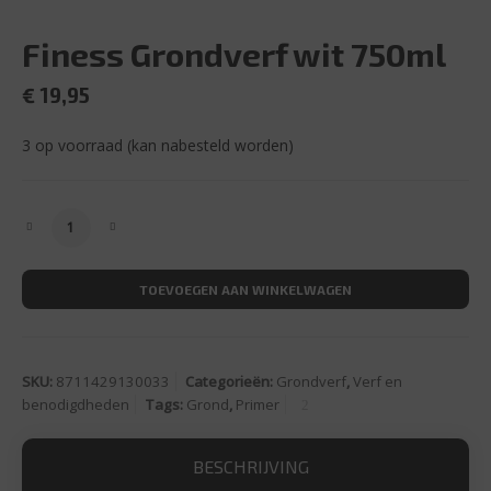
Finess Grondverf wit 750ml
€
19,95
3 op voorraad (kan nabesteld worden)
Finess Grondverf wit 750ml aantal
TOEVOEGEN AAN WINKELWAGEN
SKU:
8711429130033
Categorieën:
Grondverf
,
Verf en
benodigdheden
Tags:
Grond
,
Primer
BESCHRIJVING