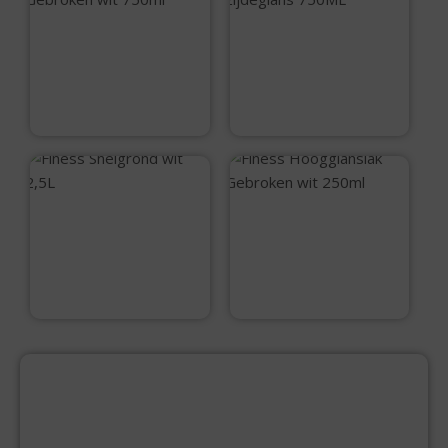
Finess
MONDIAL Vernis
Zijdeglanslak
blank zijdeglans
Gebroken wit 750ml
750ML
€
25,75
€
16,60
Finess Snelgrond
Finess
wit 2,5L
Hoogglanslak
Gebroken wit 250ml
€
53,25
€
12,15
PRODUCTCATEGORIEËN
BEVESTIGINGSMIDDELEN