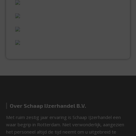
60 JAAR ERVARING
VAKMANSCHAP
UITGEBREID ASSORTIMENT
EXPERTISE & KWALITEIT
Over Schaap IJzerhandel B.V.
Met ruim zestig jaar ervaring is Schaap IJzerhandel een
waar begrip in Rotterdam. Niet verwonderlijk, aangezien
het personeel altijd de tijd neemt om u uitgebreid te