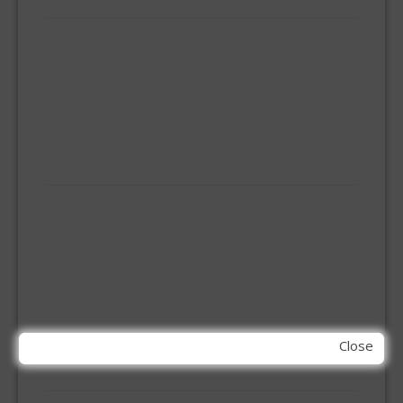
HUISHOUDELIJK
BEZEMS
HUISHOUDTRAPPEN - LADDERS
KOOKBRANDER
ONGEDIERTE BESTRIJDING
VLOERREINIGERS
VLOERTREKKERS
IJZERWAREN
ELEMENT SYSTEEM
GORDIJNRAIL
HOEKANKER
INBOOR KASTSCHARNIER
KETTING
OVERVAL SLOT
SCHARNIEREN
Close
STOELHOEKEN
KIT EN LIJMEN