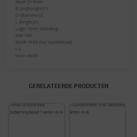
Maat D=3mm
B (snijhoogte)11
D (diameter)3
L (lengte)51
Lager Geen Geleiding
Mat HM
MsMt VHM (Vol HardMetaal)
s 6
Vorm Recht
GERELATEERDE PRODUCTEN
HM Groeffrees
Groeffrees HM
Ondersnijdend
Inborend 4mm d=8
14mm d=8