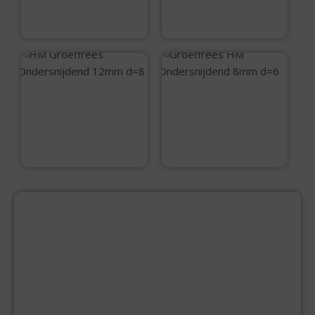
€
46,50
€
35,45
HM Groeffrees
Groeffrees HM
Ondersnijdend
Ondersnijdend
12mm d=8
8mm d=6
€
50,50
€
41,85
PRODUCTCATEGORIEËN
BEVESTIGINGSMIDDELEN
GIPSPLAATSCHROEVEN
KEILBOUT
NAGELPLUGGEN