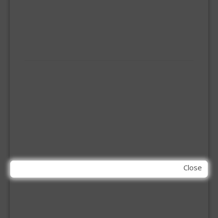
KOOKBRANDER
ONGEDIERTE BESTRIJDING
VLOERREINIGERS
VLOERTREKKERS
IJZERWAREN
ELEMENT SYSTEEM
GORDIJNRAIL
HOEKANKER
INBOOR KASTSCHARNIER
KETTING
OVERVAL SLOT
SCHARNIEREN
STOELHOEKEN
KIT EN LIJMEN
Close
ACRYL KIT
GLAS EN DAK KIT
MONTAGE KIT EN LIJM
SILICONENKIT