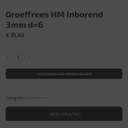
Groeffrees HM Inborend
3mm d=6
€
35,45
Groeffrees HM Inborend 3mm d=6 aantal
TOEVOEGEN AAN WINKELWAGEN
Categorie:
Bovenfrezen
BESCHRIJVING