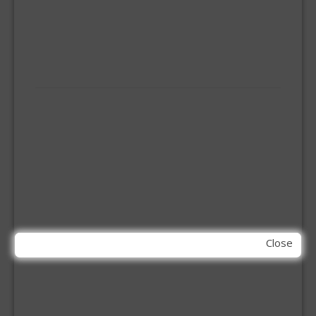
KOOKBRANDER
ONGEDIERTE BESTRIJDING
VLOERREINIGERS
VLOERTREKKERS
IJZERWAREN
ELEMENT SYSTEEM
GORDIJNRAIL
HOEKANKER
INBOOR KASTSCHARNIER
KETTING
OVERVAL SLOT
SCHARNIEREN
STOELHOEKEN
KIT EN LIJMEN
Close
ACRYL KIT
GLAS EN DAK KIT
MONTAGE KIT EN LIJM
SILICONENKIT