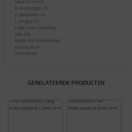
Maat D=10mm
B (snijhoogte) 25
D (diameter) 10
L (lengte) 57
Lager Geen Geleiding
Mat HM
MsMt HM (HardMetaal)
d (schacht) 8
Vorm Recht
GERELATEERDE PRODUCTEN
HM Groeffrees
Groeffrees HM
Lang
Ondersnijdend
Ondersnijdend
6mm d=6
12mm d=6