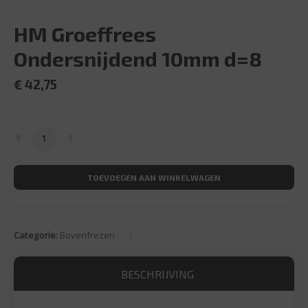
HM Groeffrees
Ondersnijdend 10mm d=8
€
42,75
HM Groeffrees Ondersnijdend 10mm d=8 aantal
TOEVOEGEN AAN WINKELWAGEN
Categorie:
Bovenfrezen
BESCHRIJVING