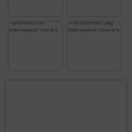
€
53,05
€
38,40
Groeffrees HM
HM Groeffrees
Ondersnijdend 7mm
Lang
d=6
Ondersnijdend
10mm d=6
€
40,05
€
50,50
PRODUCTCATEGORIEËN
BEVESTIGINGSMIDDELEN
GIPSPLAATSCHROEVEN
KEILBOUT
NAGELPLUGGEN