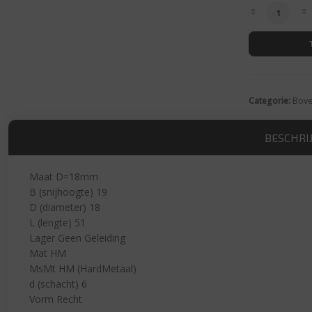
HM Groeffr
Categorie:
Bove
BESCHRI
Maat D=18mm
B (snijhoogte) 19
D (diameter) 18
L (lengte) 51
Lager Geen Geleiding
Mat HM
MsMt HM (HardMetaal)
d (schacht) 6
Vorm Recht