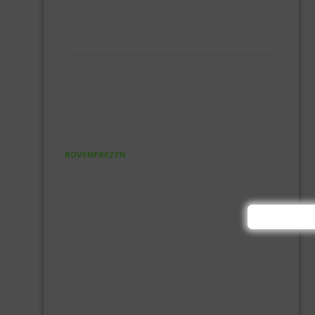
MONTAGE KIT EN LIJM
SILICONENKIT
MACHINE TOEBEHOREN
BITS
BOREN
BETONBOREN
HOUTSPIRAALBOREN
SDS-BOREN
BOVENFREZEN
DECOUPEERZAAGBLADEN
DIAMANT TEGELBOREN
DIAMANTSCHIJF
GATZAGEN + ADAPTERS
RECIPROZAAGBLADEN
SDS BEITELS
SLIJPSCHIJVEN
PBM