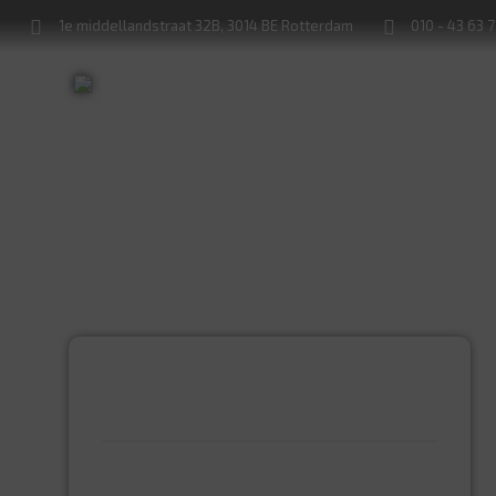
1e middellandstraat 32B, 3014 BE Rotterdam
010 - 43 63 
Sleutels bijmaken
Sloten service
PRODUCTCATEGORIEËN
BEVESTIGINGSMIDDELEN
GIPSPLAATSCHROEVEN
KEILBOUT