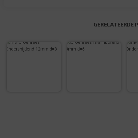
GERELATEERDE 
HM Groeffrees
Groeffrees HM
Ondersnijdend
Inborend 3mm
12mm d=8
d=6
€
50,50
€
35,45