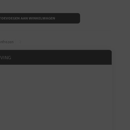
ees Ondersnijdend 18mm d=6 aantal
TOEVOEGEN AAN WINKELWAGEN
nfrezen
JVING