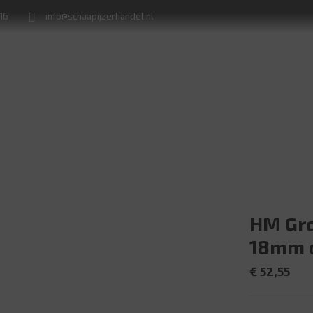
716
info@schaapijzerhandel.nl
Winkel
Machine verhuur
Naamborden en huisnummerplaten
HM Gro
18mm 
€
52,55