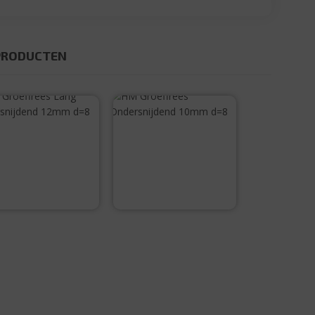
PRODUCTEN
HM Groeffrees
HM Groeffrees
Lang
Ondersnijdend
Ondersnijdend
10mm d=8
12mm d=8
€
53,05
€
42,75