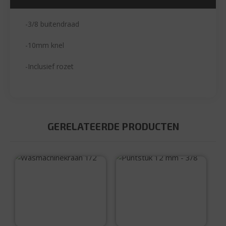
-3/8 buitendraad
-10mm knel
-Inclusief rozet
GERELATEERDE PRODUCTEN
Wasmachinekraan
Puntstuk 12 mm –
1/2
3/8
€
15,99
€
3,25