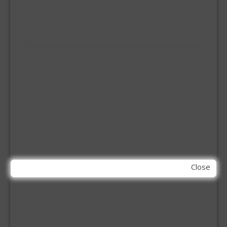
VLOERREINIGERS
VLOERTREKKERS
IJZERWAREN
ELEMENT SYSTEEM
GORDIJNRAIL
HOEKANKER
INBOOR KASTSCHARNIER
KETTING
OVERVAL SLOT
SCHARNIEREN
STOELHOEKEN
KIT EN LIJMEN
Close
ACRYL KIT
GLAS EN DAK KIT
MONTAGE KIT EN LIJM
SILICONENKIT
MACHINE TOEBEHOREN