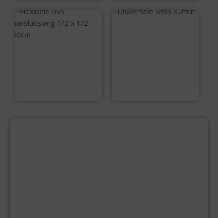
Universele Sifon
32mm
Flexibele RVS
aansluitslang 1/2 x
1/2 30cm
€
4,95
€
6,50
PRODUCTCATEGORIEËN
BEVESTIGINGSMIDDELEN
GIPSPLAATSCHROEVEN
KEILBOUT
NAGELPLUGGEN
PLUGGEN
SPAANPLAATSCHROEVEN