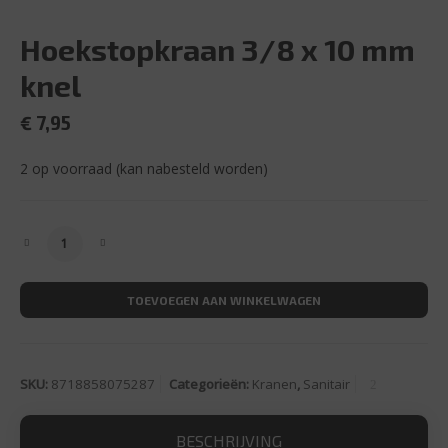
Hoekstopkraan 3/8 x 10 mm
knel
€
7,95
2 op voorraad (kan nabesteld worden)
Hoekstopkraan 3/8 x 10 mm knel aantal
TOEVOEGEN AAN WINKELWAGEN
SKU:
8718858075287
Categorieën:
Kranen
,
Sanitair
BESCHRIJVING