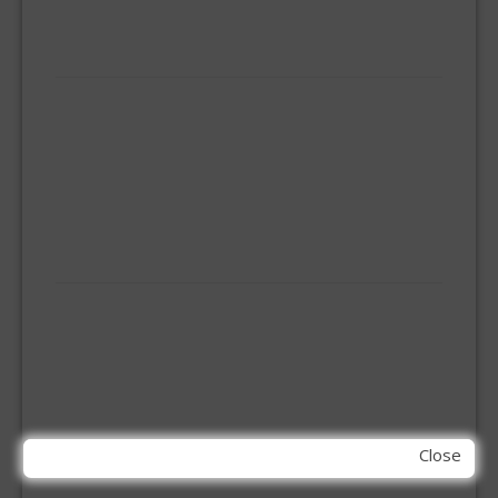
VEILIGHEIDS-DEURBESLAG
HUISHOUDELIJK
BEZEMS
HUISHOUDTRAPPEN - LADDERS
KOOKBRANDER
ONGEDIERTE BESTRIJDING
VLOERREINIGERS
VLOERTREKKERS
IJZERWAREN
ELEMENT SYSTEEM
GORDIJNRAIL
HOEKANKER
INBOOR KASTSCHARNIER
KETTING
OVERVAL SLOT
Close
SCHARNIEREN
STOELHOEKEN