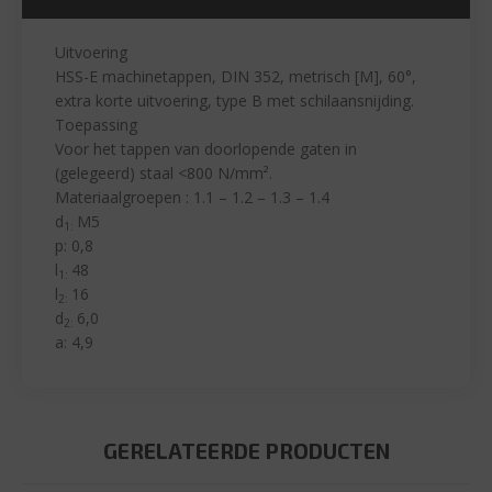
Uitvoering
HSS-E machinetappen, DIN 352, metrisch [M], 60°,
extra korte uitvoering, type B met schilaansnijding.
Toepassing
Voor het tappen van doorlopende gaten in
(gelegeerd) staal <800 N/mm².
Materiaalgroepen : 1.1 – 1.2 – 1.3 – 1.4
d
M5
1:
p: 0,8
l
48
1:
l
16
2:
d
6,0
2:
a: 4,9
GERELATEERDE PRODUCTEN