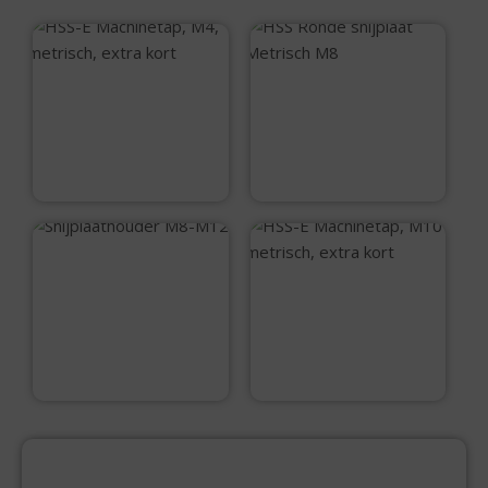
HSS-E Machinetap,
HSS Ronde
M4, metrisch, extra
snijplaat Metrisch
kort
M8
€
7,99
€
18,70
Snijplaathouder
M8-M12
HSS-E Machinetap,
M10 metrisch, extra
kort
€
7,80
€
12,45
PRODUCTCATEGORIEËN