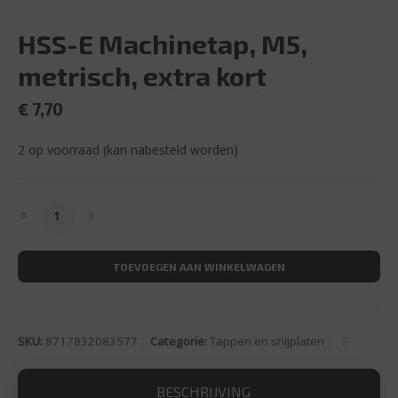
HSS-E Machinetap, M5,
metrisch, extra kort
€
7,70
2 op voorraad (kan nabesteld worden)
HSS-E Machinetap, M5, metrisch, extra kort aantal
TOEVOEGEN AAN WINKELWAGEN
SKU:
8717832083577
Categorie:
Tappen en snijplaten
BESCHRIJVING