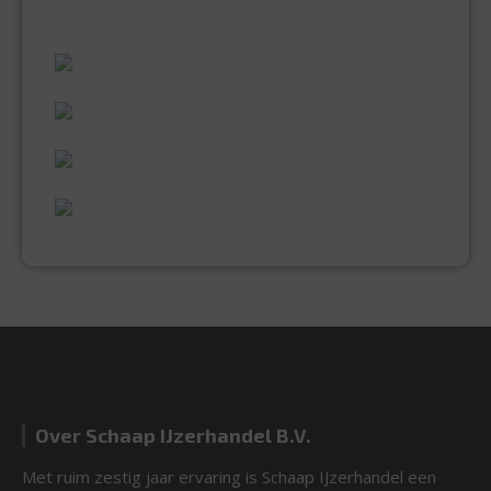
ALLES WAT U NODIG HEEFT!
60 JAAR ERVARING
VAKMANSCHAP
UITGEBREID ASSORTIMENT
EXPERTISE & KWALITEIT
Over Schaap IJzerhandel B.V.
Met ruim zestig jaar ervaring is Schaap IJzerhandel een